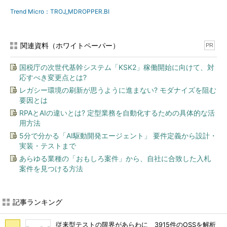
Trend Micro：TROJ_MDROPPER.BI
関連資料（ホワイトペーパー）
PR
国税庁の次世代基幹システム「KSK2」稼働開始に向けて、対
応すべき変更点とは?
レガシー環境の刷新が思うように進まない? モダナイズを阻む
要因とは
RPAとAIの違いとは? 定型業務を自動化するための具体的な活
用方法
5分で分かる「AI駆動開発エージェント」 要件定義から設計・
実装・テストまで
あらゆる業種の「おもしろ案件」から、自社に合致した入札
案件を見つける方法
記事ランキング
従来型テストの限界があらわに 3915件のOSSを解析