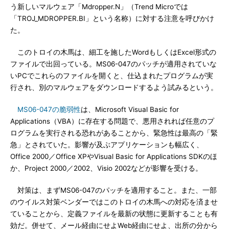
う新しいマルウェア「Mdropper.N」（Trend Microでは
「TROJ_MDROPPER.BI」という名称）に対する注意を呼びかけ
た。
このトロイの木馬は、細工を施したWordもしくはExcel形式の
ファイルで出回っている。MS06-047のパッチが適用されていな
いPCでこれらのファイルを開くと、仕込まれたプログラムが実
行され、別のマルウェアをダウンロードするよう試みるという。
MS06-047の脆弱性
は、Microsoft Visual Basic for
Applications（VBA）に存在する問題で、悪用されれば任意のプ
ログラムを実行される恐れがあることから、緊急性は最高の「緊
急」とされていた。影響が及ぶアプリケーションも幅広く、
Office 2000／Office XPやVisual Basic for Applications SDKのほ
か、Project 2000／2002、Visio 2002などが影響を受ける。
対策は、まずMS06-047のパッチを適用すること。また、一部
のウイルス対策ベンダーではこのトロイの木馬への対応を済ませ
ていることから、定義ファイルを最新の状態に更新することも有
効だ。併せて、メール経由にせよWeb経由にせよ、出所の分から