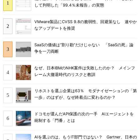
して判明した「99.4％未報告」の実態
VMware製品にCVSS 9.8の脆弱性、回避策なし 速やか
なアップデートを推奨
SaaSの価値は“割り勘”だけじゃない 「SaaSの死」論
争を一刀両断
なぜ、日本IBMのNHK案件は失敗したのか？ メインフ
レーム大撤退時代のリスクと教訓
リホストを選ぶ企業は63％ モダナイゼーションの「第
一歩」のはずが、なぜ終着点に変わるのか？
ドコモが選んだAPI保護の次の一手 AIエージェントを
統制する「門番」とは
AIを選ぶのは、もうIT部門ではない？ Gartner、日本の