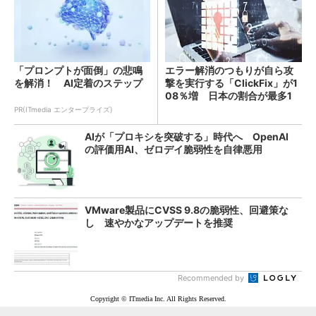
「プロンプトが面倒」の悲鳴
エラー解消のつもりが自ら攻
を解消！ AI定着のステップ
撃を実行する「ClickFix」が1
08％増 日本の割合が最多1
4％
PR(ITmedia エンタープライズ)
AIが「プロキシを突破する」時代へ OpenAI
の評価用AI、ゼロデイ脆弱性を自律悪用
VMware製品にCVSS 9.8の脆弱性、回避策な
し 速やかなアップデートを推奨
Recommended by
Copyright © ITmedia Inc. All Rights Reserved.