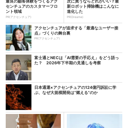
最良の顧客体験をつくるアク
次に買うならどれがいい？最
センチュアのカスタマーフロ
新ロボット掃除機はこんなに
ント領域
進化した
PR(アクセンチュア)
PR(Dreame)
アクセンチュアが追求する「最適なユーザー接
点」づくりの舞台裏
PR(アクセンチュア)
富士通とNECは「AI需要の手応え」をどう語っ
た？ 2026年下半期の見通しを考察
日本通運×アクセンチュアの124億円訴訟に学
ぶ、なぜ大規模開発は“燃える”のか