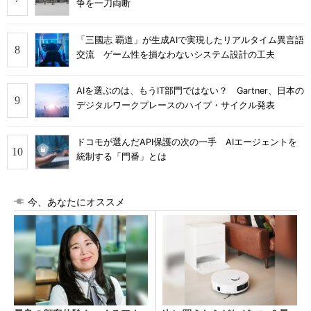
争を一刀両断
「三國志 覇道」が生成AIで実現したリアルタイム異言語
交流 ゲーム性を損なわないシステム設計の工夫
AIを選ぶのは、もうIT部門ではない？ Gartner、日本の
デジタルワークプレースのハイプ・サイクル発表
ドコモが選んだAPI保護の次の一手 AIエージェントを
統制する「門番」とは
今、あなたにオススメ