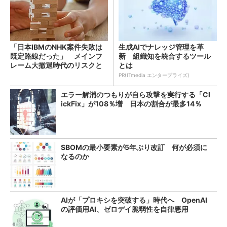
「日本IBMのNHK案件失敗は
生成AIでナレッジ管理を革
既定路線だった」 メインフ
新 組織知を統合するツール
レーム大撤退時代のリスクと
とは
教訓
PR(ITmedia エンタープライズ)
エラー解消のつもりが自ら攻撃を実行する「Cl
ickFix」が108％増 日本の割合が最多14％
SBOMの最小要素が5年ぶり改訂 何が必須に
なるのか
AIが「プロキシを突破する」時代へ OpenAI
の評価用AI、ゼロデイ脆弱性を自律悪用