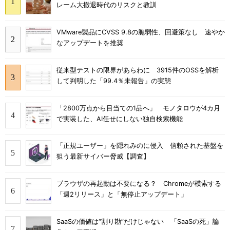
レーム大撤退時代のリスクと教訓
VMware製品にCVSS 9.8の脆弱性、回避策なし 速やか
なアップデートを推奨
従来型テストの限界があらわに 3915件のOSSを解析
して判明した「99.4％未報告」の実態
「2800万点から目当ての1品へ」 モノタロウが4カ月
で実装した、AI任せにしない独自検索機能
「正規ユーザー」を隠れみのに侵入 信頼された基盤を
狙う最新サイバー脅威【調査】
ブラウザの再起動は不要になる？ Chromeが模索する
「週2リリース」と「無停止アップデート」
SaaSの価値は“割り勘”だけじゃない 「SaaSの死」論