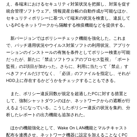
え、各端末におけるセキュリティ対策状況を把握し、対策を促す
統合管理ソフトウェア。情報資産台帳の自動作成が可能なほか、
セキュリティポリシーに基づいて端末の状況を検査し、違反して
いるPCをネットワークから隔離する検疫機能などを提供する。
新バージョンではポリシーチェック機能を強化した。これま
で、パッチ適用状況やウイルス対策ソフトの利用状況、アプリケ
ーションのインストールの有無を条件としてポリシー検査が可能
だったが、新たに「禁止ソフトウェアのプロセス監視」「ポート
監視」の2項目が加わった。さらに、利用に当たって「禁止」す
べきファイルだけでなく、「必須」のファイルを指定し、それが
HDD上に存在するかどうかをチェックすることもできる。
また、ポリシー違反回数が規定を超過したPCに対する措置と
して、強制シャットダウンのほか、ネットワークからの遮断が行
えるようになっている。こうしたポリシー違反の状況を集約、分
析したレポートの出力機能も追加された。
ほかの機能強化として、Wake On LAN機能とマルチキャスト
配布を連携させ、ネットワーク機器に設定を加えることなくPC