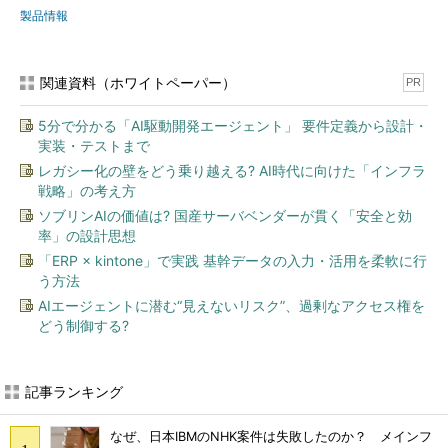
製品情報
関連資料（ホワイトペーパー）
PR
5分で分かる「AI駆動開発エージェント」 要件定義から設計・
実装・テストまで
レガシー化の壁をどう乗り越える? AI時代に向けた「インフラ
戦略」の考え方
ソブリンAIの価値は? 国産サーバベンダーが貫く「安全と効
率」の設計思想
「ERP × kintone」で実践 基幹データの入力・活用を柔軟に行
う方法
AIエージェントに潜む“見えないリスク”、過剰なアクセス権を
どう制御する?
記事ランキング
なぜ、日本IBMのNHK案件は失敗したのか？ メインフ