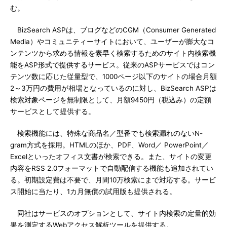
む。
BizSearch ASPは、ブログなどのCGM（Consumer Generated
Media）やコミュニティーサイトにおいて、ユーザーが膨大なコ
ンテンツから求める情報を素早く検索するためのサイト内検索機
能をASP形式で提供するサービス。従来のASPサービスではコン
テンツ数に応じた従量型で、1000ページ以下のサイトの場合月額
2～3万円の費用が相場となっているのに対し、BizSearch ASPは
検索対象ページを無制限として、月額9450円（税込み）の定額
サービスとして提供する。
検索機能には、特殊な商品名／型番でも検索漏れのないN-
gram方式を採用。HTMLのほか、PDF、Word／ PowerPoint／
Excelといったオフィス文書が検索できる。また、サイトの変更
内容をRSS 2.0フォーマットで自動配信する機能も追加されてい
る。初期設定費は不要で、月間10万検索にまで対応する。サービ
ス開始に当たり、1カ月無償の試用版も提供される。
同社はサービスのオプションとして、サイト内検索の定量的効
果を測定するWebアクセス解析ツールを提供する。