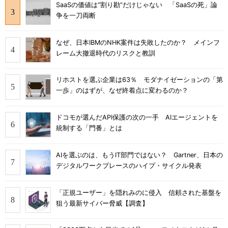
SaaSの価値は“割り勘”だけじゃない 「SaaSの死」論
争を一刀両断
なぜ、日本IBMのNHK案件は失敗したのか？ メインフ
レーム大撤退時代のリスクと教訓
リホストを選ぶ企業は63％ モダナイゼーションの「第
一歩」のはずが、なぜ終着点に変わるのか？
ドコモが選んだAPI保護の次の一手 AIエージェントを
統制する「門番」とは
AIを選ぶのは、もうIT部門ではない？ Gartner、日本の
デジタルワークプレースのハイプ・サイクル発表
「正規ユーザー」を隠れみのに侵入 信頼された基盤を
狙う最新サイバー脅威【調査】