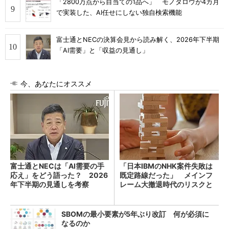
「2800万点から目当ての1品へ」 モノタロウが4カ月
で実装した、AI任せにしない独自検索機能
富士通とNECの決算会見から読み解く、2026年下半期
「AI需要」と「収益の見通し」
今、あなたにオススメ
富士通とNECは「AI需要の手
「日本IBMのNHK案件失敗は
応え」をどう語った？ 2026
既定路線だった」 メインフ
年下半期の見通しを考察
レーム大撤退時代のリスクと
教訓
SBOMの最小要素が5年ぶり改訂 何が必須に
なるのか