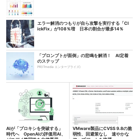
エラー解消のつもりが自ら攻撃を実行する「Cl
ickFix」が108％増 日本の割合が最多14％
「プロンプトが面倒」の悲鳴を解消！ AI定着
のステップ
PR(ITmedia エンタープライズ)
AIが「プロキシを突破する」
VMware製品にCVSS 9.8の脆
時代へ OpenAIの評価用AI、
弱性、回避策なし 速やかな