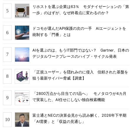
リホストを選ぶ企業は63％ モダナイゼーションの「第
一歩」のはずが、なぜ終着点に変わるのか？
ドコモが選んだAPI保護の次の一手 AIエージェントを
統制する「門番」とは
AIを選ぶのは、もうIT部門ではない？ Gartner、日本の
デジタルワークプレースのハイプ・サイクル発表
「正規ユーザー」を隠れみのに侵入 信頼された基盤を
狙う最新サイバー脅威【調査】
「2800万点から目当ての1品へ」 モノタロウが4カ月
で実装した、AI任せにしない独自検索機能
富士通とNECの決算会見から読み解く、2026年下半期
「AI需要」と「収益の見通し」