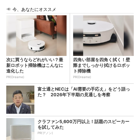
今、あなたにオススメ
次に買うならどれがいい？最
四角い部屋を四角く拭く！壁
新ロボット掃除機はこんなに
際までしっかり拭けるロボッ
進化した
ト掃除機
PR(Dreame)
PR(Dreame)
富士通とNECは「AI需要の手応え」をどう語っ
た？ 2026年下半期の見通しを考察
クラファン5,600万円以上！話題のスピーカー
を試してみた
PR(デノン)