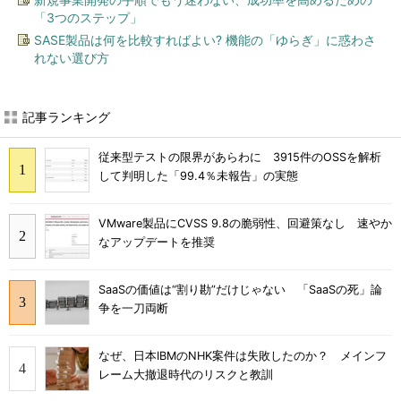
「3つのステップ」
SASE製品は何を比較すればよい? 機能の「ゆらぎ」に惑わさ
れない選び方
記事ランキング
従来型テストの限界があらわに 3915件のOSSを解析
して判明した「99.4％未報告」の実態
VMware製品にCVSS 9.8の脆弱性、回避策なし 速やか
なアップデートを推奨
SaaSの価値は“割り勘”だけじゃない 「SaaSの死」論
争を一刀両断
なぜ、日本IBMのNHK案件は失敗したのか？ メインフ
レーム大撤退時代のリスクと教訓