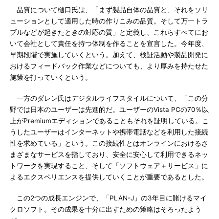
品質について樋口氏は、「まず製品自体の品質と、それをソリ
ューションとして適用した時の作りこみの品質。そして万一トラ
ブルなどが起きたときの対応の質」と定義し、これらすべてにお
いて会社として責任を持つ体制を作ることを宣言した。今年度、
早期段階で実施していくという。加えて、検証活動や製品開発に
おけるフィードバック作業などについても、より厚みを持たせた
施策を打っていくという。
一方のダレン氏はデジタルライフスタイルについて、「この分
野では日本のユーザーは先進的だ。ユーザーのVista PCの70％以
上がPremiumエディションであることもそれを証明している。こ
うしたユーザーはインターネットや携帯電話などを利用した接続
性を求めている」という。この接続性とはオンラインにおけるさ
まざまなサービスを指しており、安全に安心して利用できるネッ
トワークを実現すること、そして「ソフトウェア＋サービス」に
よるエクスペリエンスを提供していくことが重要であるとした。
この2つの成長エンジンで、「PLAN-J」の3年目に賭けるマイ
クロソフト。その成果を十分に出すための策略はそろったよう