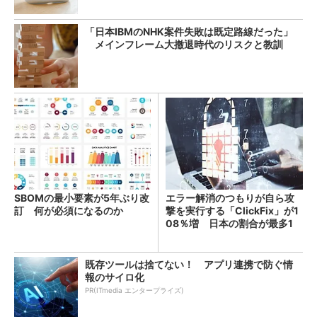
「日本IBMのNHK案件失敗は既定路線だった」
メインフレーム大撤退時代のリスクと教訓
SBOMの最小要素が5年ぶり改
エラー解消のつもりが自ら攻
訂 何が必須になるのか
撃を実行する「ClickFix」が1
08％増 日本の割合が最多1
4％
既存ツールは捨てない！ アプリ連携で防ぐ情
報のサイロ化
PR(ITmedia エンタープライズ)