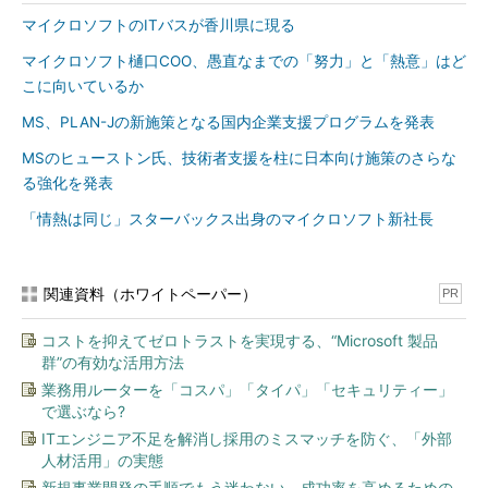
マイクロソフトのITバスが香川県に現る
マイクロソフト樋口COO、愚直なまでの「努力」と「熱意」はど
こに向いているか
MS、PLAN-Jの新施策となる国内企業支援プログラムを発表
MSのヒューストン氏、技術者支援を柱に日本向け施策のさらな
る強化を発表
「情熱は同じ」スターバックス出身のマイクロソフト新社長
関連資料（ホワイトペーパー）
PR
コストを抑えてゼロトラストを実現する、“Microsoft 製品
群”の有効な活用方法
業務用ルーターを「コスパ」「タイパ」「セキュリティー」
で選ぶなら?
ITエンジニア不足を解消し採用のミスマッチを防ぐ、「外部
人材活用」の実態
新規事業開発の手順でもう迷わない、成功率を高めるための