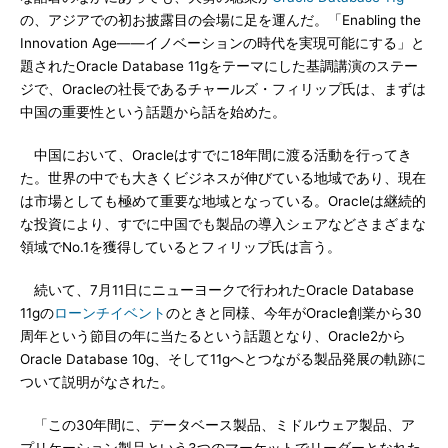
の、アジアでの初お披露目の会場に足を運んだ。「Enabling the
Innovation Age――イノベーションの時代を実現可能にする」と
題されたOracle Database 11gをテーマにした基調講演のステー
ジで、Oracleの社長であるチャールズ・フィリップ氏は、まずは
中国の重要性という話題から話を始めた。
中国において、Oracleはすでに18年間に渡る活動を行ってき
た。世界の中でも大きくビジネスが伸びている地域であり、現在
は市場としても極めて重要な地域となっている。Oracleは継続的
な投資により、すでに中国でも製品の導入シェアなどさまざまな
領域でNo.1を獲得しているとフィリップ氏は言う。
続いて、7月11日にニューヨークで行われたOracle Database
11gの
ローンチイベント
のときと同様、今年がOracle創業から30
周年という節目の年に当たるという話題となり、Oracle2から
Oracle Database 10g、そして11gへとつながる製品発展の軌跡に
ついて説明がなされた。
「この30年間に、データベース製品、ミドルウェア製品、ア