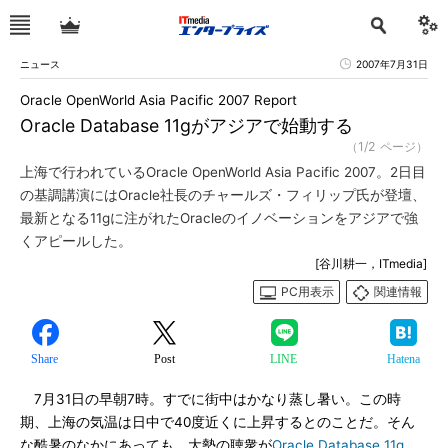
ニュース
2007年7月31日
Oracle OpenWorld Asia Pacific 2007 Report
Oracle Database 11gがアジアで始動する
（1/2 ページ）
上海で行われているOracle OpenWorld Asia Pacific 2007。2日目
の基調講演にはOracle社長のチャールズ・フィリップ氏が登壇、
最新となる11gに注がれたOracleのイノベーションをアジアで強
くアピールした。
[谷川耕一，ITmedia]
PC用表示
関連情報
Share
Post
LINE
Hatena
7月31日の早朝7時。すでに街中はかなり蒸し暑い。この時
期、上海の気温は日中で40度近くに上昇するとのことだ。そん
な酷暑のなかにあっても、大勢の聴衆が
Oracle Database 11g