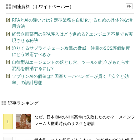
関連資料（ホワイトペーパー）
PR
RPAとAIの違いとは? 定型業務を自動化するための具体的な活
用方法
経営企画部門のRPA導入はどう進める? エンジニア不足でも実
現させる秘訣
迫りくるサプライチェーン攻撃の脅威、注目のSCS評価制度
にどう対応すべきか
自律型AIエージェントの落とし穴、ツールの乱立がもたらす
混乱を解消するには?
ソブリンAIの価値は? 国産サーバベンダーが貫く「安全と効
率」の設計思想
記事ランキング
なぜ、日本IBMのNHK案件は失敗したのか？ メインフ
レーム大撤退時代のリスクと教訓