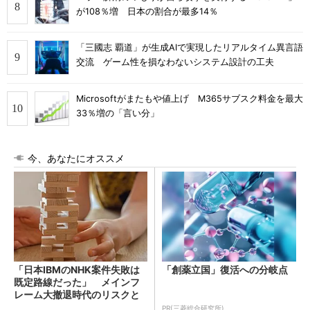
が108％増 日本の割合が最多14％
「三國志 覇道」が生成AIで実現したリアルタイム異言語
交流 ゲーム性を損なわないシステム設計の工夫
Microsoftがまたもや値上げ M365サブスク料金を最大
33％増の「言い分」
今、あなたにオススメ
「日本IBMのNHK案件失敗は
「創薬立国」復活への分岐点
既定路線だった」 メインフ
レーム大撤退時代のリスクと
教訓
PR(三菱総合研究所)