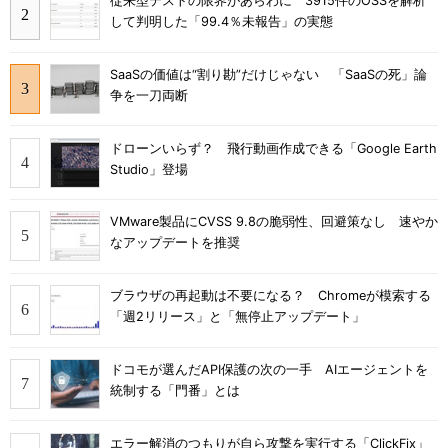
従来型テストの限界があらわに 3915件のOSSを解析
して判明した「99.4％未報告」の実態
SaaSの価値は“割り勘”だけじゃない 「SaaSの死」論
争を一刀両断
ドローンいらず？ 飛行動画作成できる「Google Earth
Studio」登場
VMware製品にCVSS 9.8の脆弱性、回避策なし 速やか
なアップデートを推奨
ブラウザの再起動は不要になる？ Chromeが模索する
「週2リリース」と「無停止アップデート」
ドコモが選んだAPI保護の次の一手 AIエージェントを
統制する「門番」とは
エラー解消のつもりが自ら攻撃を実行する「ClickFix」