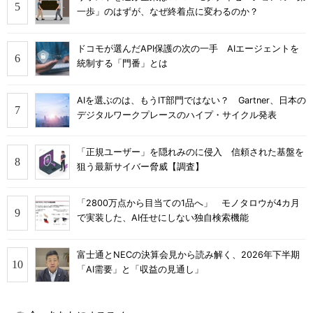
一歩」のはずが、なぜ終着点に変わるのか？
ドコモが選んだAPI保護の次の一手 AIエージェントを
統制する「門番」とは
AIを選ぶのは、もうIT部門ではない？ Gartner、日本の
デジタルワークプレースのハイプ・サイクル発表
「正規ユーザー」を隠れみのに侵入 信頼された基盤を
狙う最新サイバー脅威【調査】
「2800万点から目当ての1品へ」 モノタロウが4カ月
で実装した、AI任せにしない独自検索機能
富士通とNECの決算会見から読み解く、2026年下半期
「AI需要」と「収益の見通し」