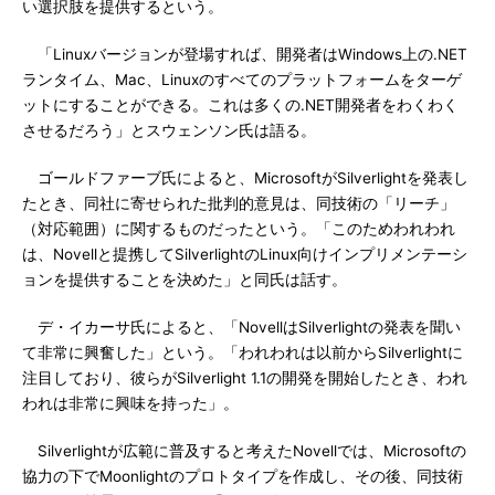
い選択肢を提供するという。
「Linuxバージョンが登場すれば、開発者はWindows上の.NET
ランタイム、Mac、Linuxのすべてのプラットフォームをターゲ
ットにすることができる。これは多くの.NET開発者をわくわく
させるだろう」とスウェンソン氏は語る。
ゴールドファーブ氏によると、MicrosoftがSilverlightを発表し
たとき、同社に寄せられた批判的意見は、同技術の「リーチ」
（対応範囲）に関するものだったという。「このためわれわれ
は、Novellと提携してSilverlightのLinux向けインプリメンテーシ
ョンを提供することを決めた」と同氏は話す。
デ・イカーサ氏によると、「NovellはSilverlightの発表を聞い
て非常に興奮した」という。「われわれは以前からSilverlightに
注目しており、彼らがSilverlight 1.1の開発を開始したとき、われ
われは非常に興味を持った」。
Silverlightが広範に普及すると考えたNovellでは、Microsoftの
協力の下でMoonlightのプロトタイプを作成し、その後、同技術