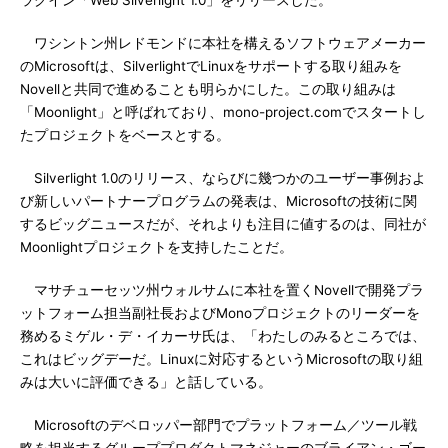
ラグイン「Web Silverlight 1.0」をリリースした。
ワシントン州レドモンドに本社を構えるソフトウェアメーカー
のMicrosoftは、SilverlightでLinuxをサポートする取り組みを
Novellと共同で進めることも明らかにした。この取り組みは
「Moonlight」と呼ばれており、mono-project.comでスタートし
たプロジェクトをベースとする。
Silverlight 1.0のリリース、ならびに幾つかのユーザー事例およ
び新しいパートナープログラムの発表は、Microsoftの技術に関
するビッグニュースだが、それよりも注目に値するのは、同社が
Moonlightプロジェクトを支持したことだ。
マサチューセッツ州ウォルサムに本社を置くNovellで開発プラ
ットフォーム担当副社長およびMonoプロジェクトのリーダーを
務めるミゲル・デ・イカーサ氏は、「わたしのみるところでは、
これはビッグデーだ。Linuxに対応するというMicrosoftの取り組
みは大いに評価できる」と話している。
Microsoftのデベロッパー部門でプラットフォーム／ツール戦