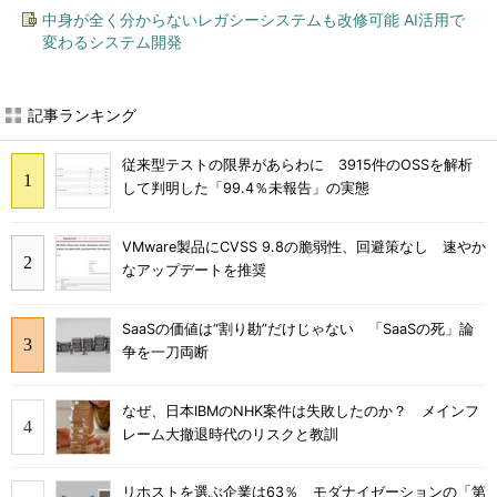
中身が全く分からないレガシーシステムも改修可能 AI活用で
変わるシステム開発
記事ランキング
従来型テストの限界があらわに 3915件のOSSを解析
して判明した「99.4％未報告」の実態
VMware製品にCVSS 9.8の脆弱性、回避策なし 速やか
なアップデートを推奨
SaaSの価値は“割り勘”だけじゃない 「SaaSの死」論
争を一刀両断
なぜ、日本IBMのNHK案件は失敗したのか？ メインフ
レーム大撤退時代のリスクと教訓
リホストを選ぶ企業は63％ モダナイゼーションの「第