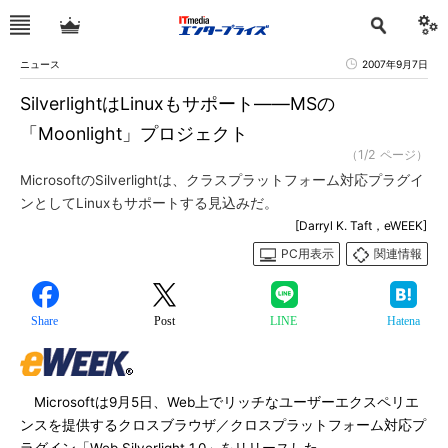
ニュース
2007年9月7日
SilverlightはLinuxもサポート――MSの
「Moonlight」プロジェクト
（1/2 ページ）
MicrosoftのSilverlightは、クラスプラットフォーム対応プラグイ
ンとしてLinuxもサポートする見込みだ。
[Darryl K. Taft，eWEEK]
PC用表示
関連情報
Share
Post
LINE
Hatena
Microsoftは9月5日、Web上でリッチなユーザーエクスペリエ
ンスを提供するクロスブラウザ／クロスプラットフォーム対応プ