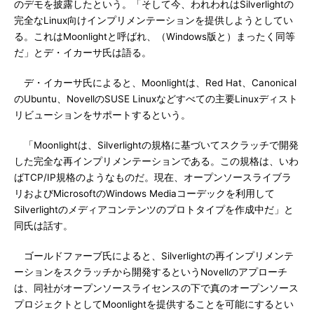
のデモを披露したという。「そして今、われわれはSilverlightの
完全なLinux向けインプリメンテーションを提供しようとしてい
る。これはMoonlightと呼ばれ、（Windows版と）まったく同等
だ」とデ・イカーサ氏は語る。
デ・イカーサ氏によると、Moonlightは、Red Hat、Canonical
のUbuntu、NovellのSUSE Linuxなどすべての主要Linuxディスト
リビューションをサポートするという。
「Moonlightは、Silverlightの規格に基づいてスクラッチで開発
した完全な再インプリメンテーションである。この規格は、いわ
ばTCP/IP規格のようなものだ。現在、オープンソースライブラ
リおよびMicrosoftのWindows Mediaコーデックを利用して
Silverlightのメディアコンテンツのプロトタイプを作成中だ」と
同氏は話す。
ゴールドファーブ氏によると、Silverlightの再インプリメンテ
ーションをスクラッチから開発するというNovellのアプローチ
は、同社がオープンソースライセンスの下で真のオープンソース
プロジェクトとしてMoonlightを提供することを可能にするとい