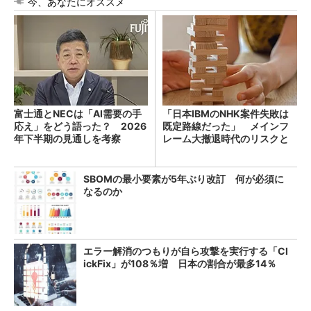
今、あなたにオススメ
富士通とNECは「AI需要の手
「日本IBMのNHK案件失敗は
応え」をどう語った？ 2026
既定路線だった」 メインフ
年下半期の見通しを考察
レーム大撤退時代のリスクと
教訓
SBOMの最小要素が5年ぶり改訂 何が必須に
なるのか
エラー解消のつもりが自ら攻撃を実行する「Cl
ickFix」が108％増 日本の割合が最多14％