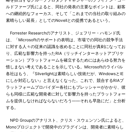
略を担当するグループプロダクトマネジャーのブライアン・ゴー
ルドファーブ氏によると、同社の発表の主要なポイントは、顧客
への継続的なフォーカス、そして「これまでの当社の取り組みの
素晴らしい延長」としてのNovellとの提携であるという。
Forrester Researchのアナリスト、ジェフリー・ハモンド氏
は、「Microsoftのサポートの表明は、市場での同社の競争手法
に対する人々の従来の認識を改めることに同社が真剣になってお
り、広範な影響力を持ったRIA（リッチインターネットアプリケ
ーション）プラットフォームを確立するためにはあらゆる努力を
惜しまない考えであることを示している。Microsoftのライバル
各社はもう、『Silverlightは素晴らしい技術だが、WindowsとIE
にしか対応しない』と言えなくなった。これで、競合するRIAプ
ラットフォームプロバイダー各社にもプレッシャーがかかり、彼
らも同様に広範な開発者に対して影響力を持ったプラットフォー
ムを提供しなければならないだろう――それも早急にだ」と分析
する。
NPD Groupのアナリスト、クリス・スウェンソン氏によると、
Monoプロジェクトで開発中のプラグインは、開発者に素晴らし