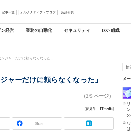
記事一覧
オルタナティブ・ブログ
用語辞典
ブン経営
業務の自動化
セキュリティ
DX×組織
ンジャーだけに頼らなくなった...
ンジャーだけに頼らなくなった」
メー
（2/5 ページ）
リ
[伏見学，
ITmedia
]
ン
の
な
Share
は