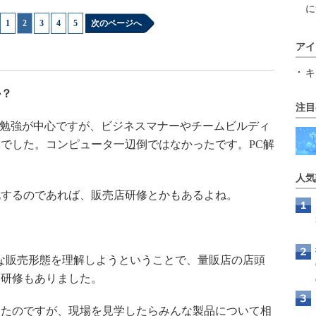
に
1
|
2
|
3
|
4
|
5
次のページへ
アイ
キ
か？
注目
の勉強が中心ですが、ビジネスマナーやチームビルディ
でした。コンピュータ一辺倒ではなかったです。PC解
人気
するのであれば、販売店研修とかもあるよね。
な販売形態を理解しようということで、量販店の店頭
う研修もありました。
たのですが、現場を見学したらみんな製品について相