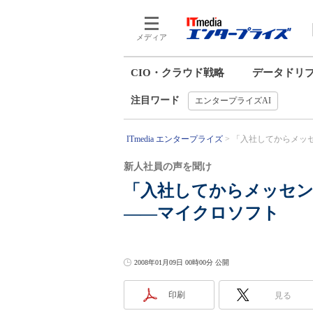
メディア
CIO・クラウド戦略
データドリ
注目ワード
エンタープライズAI
ITmedia エンタープライズ
「入社してからメッセ
新人社員の声を聞け
「入社してからメッセ
――マイクロソフト
2008年01月09日 00時00分 公開
印刷
見る