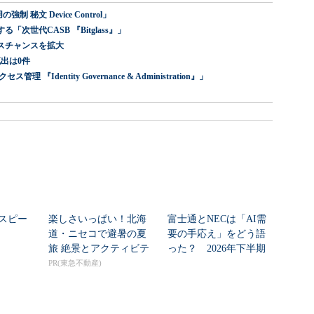
 秘文 Device Control」
世代CASB 『Bitglass』」
スチャンスを拡大
出は0件
dentity Governance & Administration』」
スピー
楽しさいっぱい！北海
富士通とNECは「AI需
道・ニセコで避暑の夏
要の手応え」をどう語
旅 絶景とアクティビテ
った？ 2026年下半期
ィが揃う「ニセコ東...
の見通しを考...
PR(東急不動産)