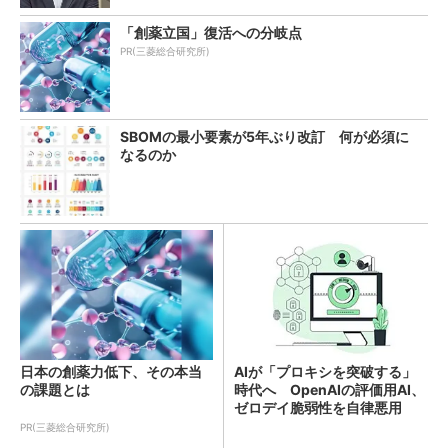
「創薬立国」復活への分岐点
PR(三菱総合研究所)
SBOMの最小要素が5年ぶり改訂 何が必須に
なるのか
日本の創薬力低下、その本当
AIが「プロキシを突破する」
の課題とは
時代へ OpenAIの評価用AI、
ゼロデイ脆弱性を自律悪用
PR(三菱総合研究所)