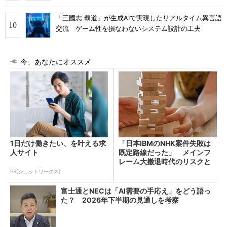
「三國志 覇道」が生成AIで実現したリアルタイム異言語
交流 ゲーム性を損なわないシステム設計の工夫
今、あなたにオススメ
1日だけ働きたい、を叶える求
「日本IBMのNHK案件失敗は
人サイト
既定路線だった」 メインフ
レーム大撤退時代のリスクと
教訓
PR(ショットワークス)
富士通とNECは「AI需要の手応え」をどう語っ
た？ 2026年下半期の見通しを考察