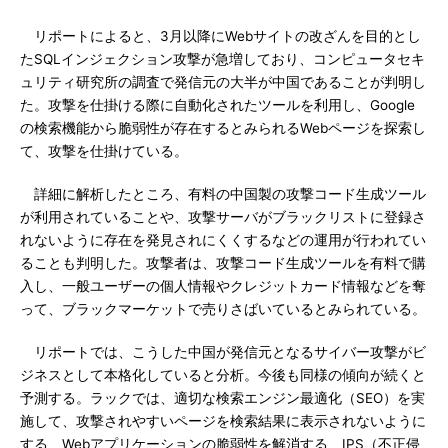
リポートによると、3月以降にWebサイトの改ざんを目的とし
たSQLインジェクション攻撃が急増しており、コンピュータセキ
ュリティ研究所の調査で発信元の大半が中国であることが判明し
た。攻撃を仕掛ける際に自動化されたツールを利用し、Google
の検索機能から脆弱性が存在するとみられるWebページを探索し
て、攻撃を仕掛けている。
詳細に解析したところ、有料の中国製の攻撃コード生成ツール
が利用されていることや、攻撃サーバがブラックリストに登録さ
れないように存在を発見されにくくするなどの運用が行われてい
ることも判明した。攻撃者は、攻撃コード生成ツールを有料で購
入し、一般ユーザーの個人情報やクレジットカード情報などを奪
って、ブラックマーケットで売りさばいているとみられている。
リポートでは、こうした中国が発信元となるサイバー攻撃がビ
ジネスとして本格化していると分析。今後も同様の傾向が続くと
予測する。ラックでは、適切な検索エンジン最適化（SEO）を実
施して、攻撃されやすいページを検索結果に表示されないように
する、Webアプリケーションの脆弱性を解消する、IPS（不正侵