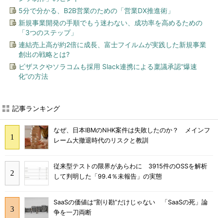
5分で分かる、B2B営業のための「営業DX推進術」
新規事業開発の手順でもう迷わない、成功率を高めるための
「3つのステップ」
連結売上高が約2倍に成長、富士フイルムが実践した新規事業
創出の戦略とは?
ビザスクやソラコムも採用 Slack連携による稟議承認“爆速
化”の方法
記事ランキング
なぜ、日本IBMのNHK案件は失敗したのか？ メインフ
レーム大撤退時代のリスクと教訓
従来型テストの限界があらわに 3915件のOSSを解析
して判明した「99.4％未報告」の実態
SaaSの価値は“割り勘”だけじゃない 「SaaSの死」論
争を一刀両断