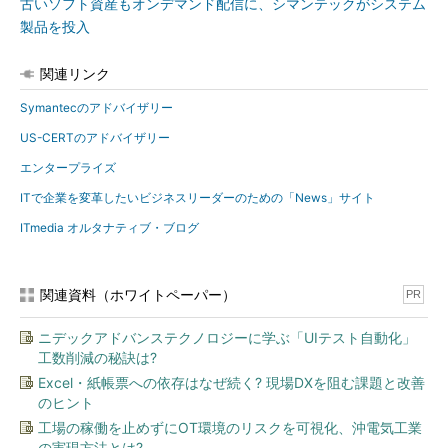
古いソフト資産もオンデマンド配信に、シマンテックがシステム
製品を投入
関連リンク
Symantecのアドバイザリー
US-CERTのアドバイザリー
エンタープライズ
ITで企業を変革したいビジネスリーダーのための「News」サイト
ITmedia オルタナティブ・ブログ
関連資料（ホワイトペーパー）
PR
ニデックアドバンステクノロジーに学ぶ「UIテスト自動化」
工数削減の秘訣は?
Excel・紙帳票への依存はなぜ続く? 現場DXを阻む課題と改善
のヒント
工場の稼働を止めずにOT環境のリスクを可視化、沖電気工業
の実現方法とは?