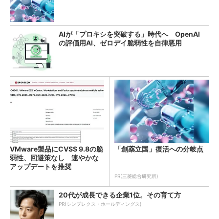
AIが「プロキシを突破する」時代へ OpenAI
の評価用AI、ゼロデイ脆弱性を自律悪用
VMware製品にCVSS 9.8の脆
「創薬立国」復活への分岐点
弱性、回避策なし 速やかな
アップデートを推奨
PR(三菱総合研究所)
20代が成長できる企業1位。その育て方
PR(シンプレクス・ホールディングス)