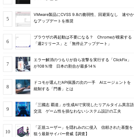
VMware製品にCVSS 9.8の脆弱性、回避策なし 速やか
なアップデートを推奨
ブラウザの再起動は不要になる？ Chromeが模索する
「週2リリース」と「無停止アップデート」
エラー解消のつもりが自ら攻撃を実行する「ClickFix」
が108％増 日本の割合が最多14％
ドコモが選んだAPI保護の次の一手 AIエージェントを
統制する「門番」とは
「三國志 覇道」が生成AIで実現したリアルタイム異言語
交流 ゲーム性を損なわないシステム設計の工夫
「正規ユーザー」を隠れみのに侵入 信頼された基盤を
狙う最新サイバー脅威【調査】