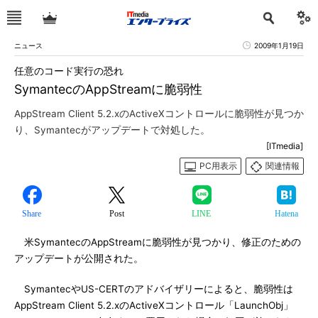
ニュース
2009年1月19日
任意のコード実行の恐れ
SymantecのAppStreamに脆弱性
AppStream Client 5.2.xのActiveXコントロールに脆弱性が見つか
り、Symantecがアップデートで対処した。
[ITmedia]
PC用表示
関連情報
Share
Post
LINE
Hatena
米SymantecのAppStreamに脆弱性が見つかり、修正のための
アップデートが公開された。
SymantecやUS-CERTのアドバイザリーによると、脆弱性は
AppStream Client 5.2.xのActiveXコントロール「LaunchObj」