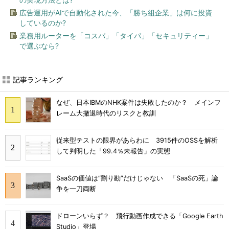
広告運用がAIで自動化された今、「勝ち組企業」は何に投資
しているのか?
業務用ルーターを「コスパ」「タイパ」「セキュリティー」
で選ぶなら?
記事ランキング
なぜ、日本IBMのNHK案件は失敗したのか？ メインフ
レーム大撤退時代のリスクと教訓
従来型テストの限界があらわに 3915件のOSSを解析
して判明した「99.4％未報告」の実態
SaaSの価値は“割り勘”だけじゃない 「SaaSの死」論
争を一刀両断
ドローンいらず？ 飛行動画作成できる「Google Earth
Studio」登場