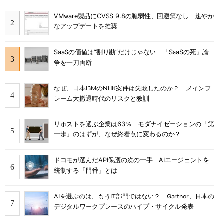
VMware製品にCVSS 9.8の脆弱性、回避策なし 速やか
なアップデートを推奨
SaaSの価値は“割り勘”だけじゃない 「SaaSの死」論
争を一刀両断
なぜ、日本IBMのNHK案件は失敗したのか？ メインフ
レーム大撤退時代のリスクと教訓
リホストを選ぶ企業は63％ モダナイゼーションの「第
一歩」のはずが、なぜ終着点に変わるのか？
ドコモが選んだAPI保護の次の一手 AIエージェントを
統制する「門番」とは
AIを選ぶのは、もうIT部門ではない？ Gartner、日本の
デジタルワークプレースのハイプ・サイクル発表