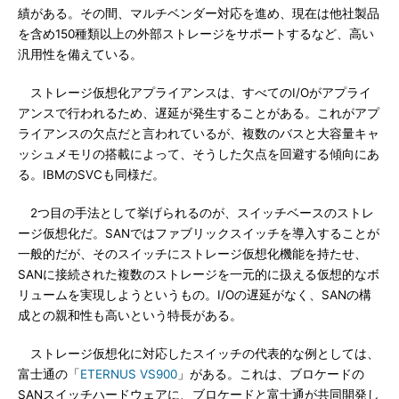
績がある。その間、マルチベンダー対応を進め、現在は他社製品
を含め150種類以上の外部ストレージをサポートするなど、高い
汎用性を備えている。
ストレージ仮想化アプライアンスは、すべてのI/Oがアプライ
アンスで行われるため、遅延が発生することがある。これがアプ
ライアンスの欠点だと言われているが、複数のバスと大容量キャ
ッシュメモリの搭載によって、そうした欠点を回避する傾向にあ
る。IBMのSVCも同様だ。
2つ目の手法として挙げられるのが、スイッチベースのストレ
ージ仮想化だ。SANではファブリックスイッチを導入することが
一般的だが、そのスイッチにストレージ仮想化機能を持たせ、
SANに接続された複数のストレージを一元的に扱える仮想的なボ
リュームを実現しようというもの。I/Oの遅延がなく、SANの構
成との親和性も高いという特長がある。
ストレージ仮想化に対応したスイッチの代表的な例としては、
富士通の「
ETERNUS VS900
」がある。これは、ブロケードの
SANスイッチハードウェアに、ブロケードと富士通が共同開発し