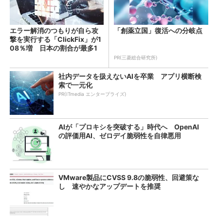
エラー解消のつもりが自ら攻
「創薬立国」復活への分岐点
撃を実行する「ClickFix」が1
08％増 日本の割合が最多1
4％
PR(三菱総合研究所)
社内データを扱えないAIを卒業 アプリ横断検
索で一元化
PR(ITmedia エンタープライズ)
AIが「プロキシを突破する」時代へ OpenAI
の評価用AI、ゼロデイ脆弱性を自律悪用
VMware製品にCVSS 9.8の脆弱性、回避策な
し 速やかなアップデートを推奨