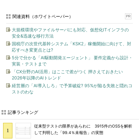
関連資料（ホワイトペーパー）
PR
大規模環境やファイルサーバにも対応、仮想化ITインフラの
安全&迅速な移行方法
国税庁の次世代基幹システム「KSK2」稼働開始に向けて、対
応すべき変更点とは?
5分で分かる「AI駆動開発エージェント」 要件定義から設計・
実装・テストまで
「CX分野のAI活用」はここで差がつく 押さえておきたい
2026年以降のAIトレンド
経営層の「AI導入しろ」で予算破綻? 95%が陥る失敗と隠れコ
ストのわな
記事ランキング
従来型テストの限界があらわに 3915件のOSSを解析
して判明した「99.4％未報告」の実態