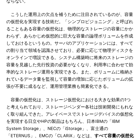
ならない。
こうした運用上の欠点を補うために注目されているのが、容量
の仮想化を実現する技術だ。「シンプロビジョニング」と呼ばれ
ることもある容量の仮想化は、物理的なストレージの容量にかか
わらず、あらかじめ仮想的に巨大な容量の論理ボリュームを作成
しておけるというもの。サーバのアプリケーションには、すべて
の割り当て領域を認識させており、必要に応じて物理ディスクを
オンラインで増設できる。システム構築時に将来のストレージの
容量を見越した先行投資の必要がなくなり、利用率に合わせて効
率的なストレージ運用を実現できる。また、ボリュームに格納さ
れているデータ量を監視して容量の増加に応じたボリュームの拡
張が不要に成るなど、運用管理業務も簡素化できる。
容量の仮想化は、ストレージ仮想化における大きな効果の1つ
と考えられており、ストレージベンダー各社は技術開発にもれな
く取り組んできた。アレイベースでストレージデバイスの仮想化
を実現する日立やHPの製品はもちろん、日本IBMの「IBM
System Storage」、NECの「iStorage」、富士通の
「ETERNUS」、EMCの「CLARiX」などは、
すべて容量の仮想化