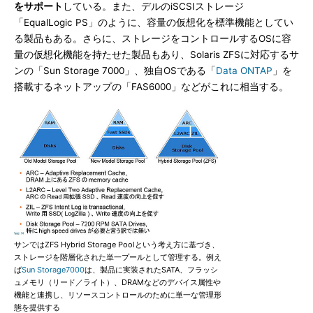
をサポート
している。また、デルのiSCSIストレージ
「EqualLogic PS」のように、容量の仮想化を標準機能としてい
る製品もある。さらに、ストレージをコントロールするOSに容
量の仮想化機能を持たせた製品もあり、Solaris ZFSに対応するサ
ンの「Sun Storage 7000」、独自OSである「
Data ONTAP
」を
搭載するネットアップの「FAS6000」などがこれに相当する。
サンではZFS Hybrid Storage Poolという考え方に基づき、
ストレージを階層化された単一プールとして管理する。例え
ば
Sun Storage7000
は、製品に実装されたSATA、フラッシ
ュメモリ（リード／ライト）、DRAMなどのデバイス属性や
機能と連携し、リソースコントロールのために単一な管理形
態を提供する