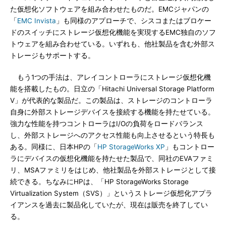
た仮想化ソフトウェアを組み合わせたものだ。EMCジャパンの
「
EMC Invista
」も同様のアプローチで、シスコまたはブロケー
ドのスイッチにストレージ仮想化機能を実現するEMC独自のソフ
トウェアを組み合わせている。いずれも、他社製品を含む外部ス
トレージもサポートする。
もう1つの手法は、アレイコントローラにストレージ仮想化機
能を搭載したもの。日立の「Hitachi Universal Storage Platform
V」が代表的な製品だ。この製品は、ストレージのコントローラ
自身に外部ストレージデバイスを接続する機能を持たせている。
強力な性能を持つコントローラはI/Oの負荷をロードバランス
し、外部ストレージへのアクセス性能も向上させるという特長も
ある。同様に、日本HPの「
HP StorageWorks XP
」もコントロー
ラにデバイスの仮想化機能を持たせた製品で、同社のEVAファミ
リ、MSAファミリをはじめ、他社製品を外部ストレージとして接
続できる。ちなみにHPは、「HP StorageWorks Storage
Virtualization System（SVS）」というストレージ仮想化アプラ
イアンスを過去に製品化していたが、現在は販売を終了してい
る。