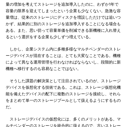
量の増加を考えてストレージを追加導入したのに、わずか1年で
容量の限界を迎えてしまったという企業も少なくない。急激な容
量増は、従来のストレージにディスクを増設しただけでは追いつ
かず、結果的に別のストレージを追加導入することになる場合も
ある。また、思い切って容量単価を削減できる新機種に入れ替え
るという選択をする企業も少しずつ増えている。
しかし、企業システム内に多種多様なマルチベンダーのストレ
ージデバイスが混在することは、とても大変なことである。機種
によって異なる運用管理を行わなければならないし、段階的に新
機種へ移行するのも容易なことではない。
そうした課題の解決策として注目されているのが、ストレージ
デバイスを仮想化する技術である。これは、ストレージ仮想化機
能を備えたデバイスの配下に複数のストレージを接続し、それら
をまとめて単一のストレージプールとして扱えるようにするもの
だ。
ストレージデバイスの仮想化には、多くのメリットがある。マ
ルチベンダーのストレージを統合的に扱えるので、古いストレー