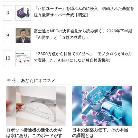
「正規ユーザー」を隠れみのに侵入 信頼された基盤を
狙う最新サイバー脅威【調査】
富士通とNECの決算会見から読み解く、2026年下半期
「AI需要」と「収益の見通し」
「2800万点から目当ての1品へ」 モノタロウが4カ月
で実装した、AI任せにしない独自検索機能
今、あなたにオススメ
ロボット掃除機の進化のカギ
日本の創薬力低下、その本当
は水にあり。このボードがす
の課題とは