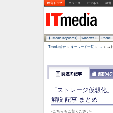
総合トップ
ニュース
ビジネス
経営
【ITmedia Keywords】
Windows 10
iPhone
ITmedia総合
キーワード一覧
ス
ス
>
>
>
「ストレージ仮想化」
解説 記事 まとめ
-こちらもご覧ください-