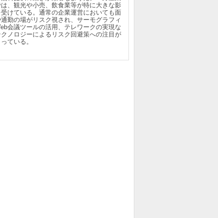
では、観光や小売、飲食業等が特に大きな影
を受けている。通常の企業運営においても面
や通勤の場がリスク視され、サーモグラフィ
Web会議ツールの活用、テレワークの実現な
テクノロジーによるリスク回避策への注目が
まっている。