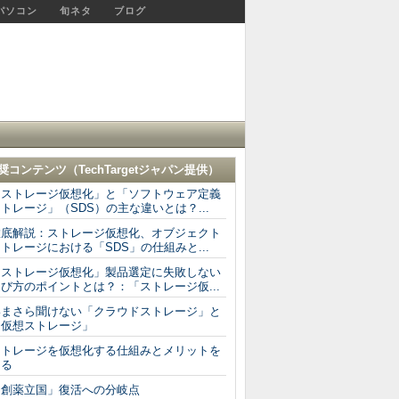
パソコン
旬ネタ
ブログ
奨コンテンツ（
TechTargetジャパン
提供）
「ストレージ仮想化」と「ソフトウェア定義
トレージ」（SDS）の主な違いとは？...
徹底解説：ストレージ仮想化、オブジェクト
トレージにおける「SDS」の仕組みと...
「ストレージ仮想化」製品選定に失敗しない
び方のポイントとは？：「ストレージ仮...
いまさら聞けない「クラウドストレージ」と
「仮想ストレージ」
ストレージを仮想化する仕組みとメリットを
知る
「創薬立国」復活への分岐点