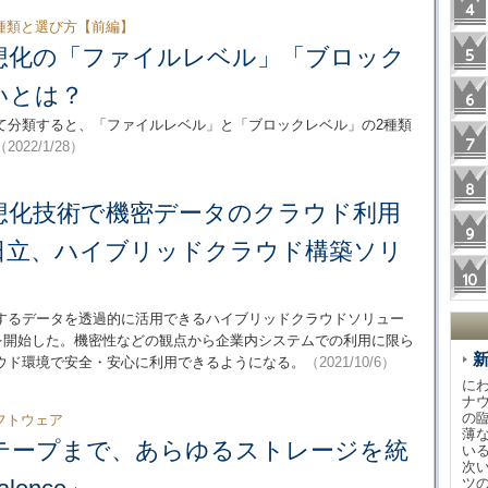
種類と選び方【前編】
想化の「ファイルレベル」「ブロック
いとは？
て分類すると、「ファイルレベル」と「ブロックレベル」の2種類
（2022/1/28）
想化技術で機密データのクラウド利用
日立、ハイブリッドクラウド構築ソリ
するデータを透過的に活用できるハイブリッドクラウドソリュー
chi」の提供を開始した。機密性などの観点から企業内システムでの利用に限ら
ウド環境で安全・安心に利用できるようになる。
（2021/10/6）
に
ナ
の
フトウェア
薄
テープまで、あらゆるストレージを統
い
次
ツ