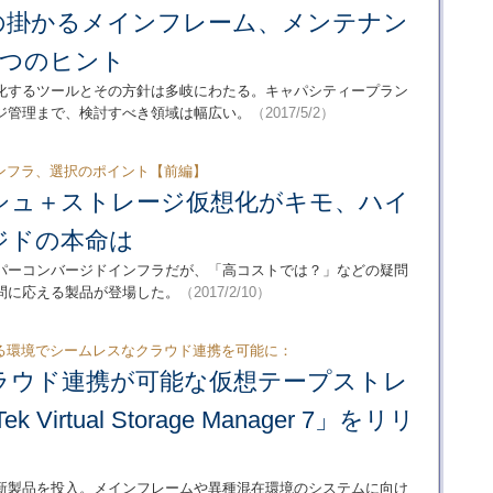
の掛かるメインフレーム、メンテナン
5つのヒント
化するツールとその方針は多岐にわたる。キャパシティープラン
ジ管理まで、検討すべき領域は幅広い。
（2017/5/2）
ンフラ、選択のポイント【前編】
シュ＋ストレージ仮想化がキモ、ハイ
ジドの本命は
パーコンバージドインフラだが、「高コストでは？」などの疑問
問に応える製品が登場した。
（2017/2/10）
る環境でシームレスなクラウド連携を可能に：
ラウド連携が可能な仮想テープストレ
k Virtual Storage Manager 7」をリリ
新製品を投入。メインフレームや異種混在環境のシステムに向け