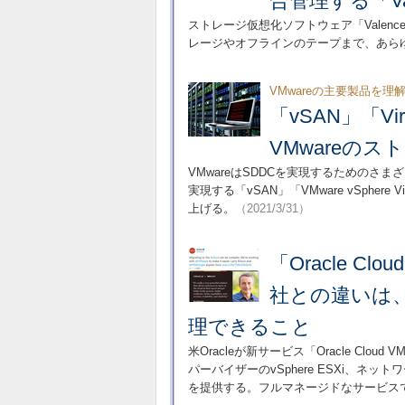
合管理する「Val
ストレージ仮想化ソフトウェア「Vale
レージやオフラインのテープまで、あら
VMwareの主要製品を理
「vSAN」「Vir
VMwareの
VMwareはSDDCを実現するための
実現する「vSAN」「VMware vSphere Vi
上げる。
（2021/3/31）
「Oracle Cl
社との違いは
理できること
米Oracleが新サービス「Oracle Clou
パーバイザーのvSphere ESXi、ネ
を提供する。フルマネージドなサービス