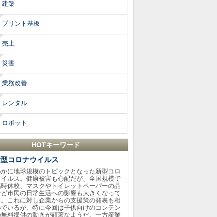
建築
プリント基板
売上
災害
業務改善
レンタル
ロボット
HOTキーワード
新型コロナウイルス
わかに地球規模のトピックとなった新型コロ
ウイルス。健康被害も心配だが、全国規模で
臨時休校、マスクやトイレットペーパーの品
など市民の日常生活への影響も大きくなって
る。これに対し企業からの支援策の発表も相
いでいるが、特に今回は子供向けのコンテン
の無料提供の動きが顕著なようだ。一方産業