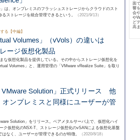
ence」
面
響
nce」は、オンプレミスのフラッシュストレージからクラウドのスト
会
ゆるストレージを統合管理できるという。
（2021/9/13）
や
ど
高
解する【中編】
tual Volumes」（vVols）の違いは
ストレージ仮想化製品
さまざまな仮想化製品を提供している。その中からストレージ仮想化を
rtual Volumes」と、運用管理の「VMware vRealize Suite」を取り
oud VMware Solution」正式リリース 他
、オンプレミスと同様にユーザーが管
d VMware Solution」をリリース。ベアメタルサーバ上で、仮想化ハイ
ットワーク仮想化のNSX-T、ストレージ仮想化のvSANによる仮想化基盤
ではなく、ユーザーが管理できるのが特徴。
（2020/8/18）