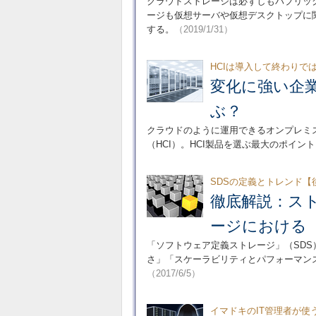
クラウドストレージは必ずしもパブリッ
ージも仮想サーバや仮想デスクトップに
する。
（2019/1/31）
HCIは導入して終わりで
変化に強い企業
ぶ？
クラウドのように運用できるオンプレミ
（HCI）。HCI製品を選ぶ最大のポイ
SDSの定義とトレンド【
徹底解説：ス
ージにおける「
「ソフトウェア定義ストレージ」（SD
さ」「スケーラビリティとパフォーマン
（2017/6/5）
イマドキのIT管理者が使