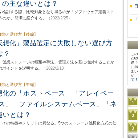
）の主な違いとは？
を検討する際、比較対象となり得るのが「ソフトウェア定義スト
うのか。簡潔に紹介する。
（2022/2/25）
種類と選び方【後編】
仮想化」製品選定に失敗しない選び方
は？
この
20
、仮想ストレージの種類や手法、管理方法を基に検討することが
終了
に御
のポイントを説明する。
（2022/2/18）
まい
が、
問！
種類と選び方【中編】
想化の「ホストベース」「アレイベー
ース」「ファイルシステムベース」「ネ
違いとは？
、その特徴やメリットは異なる。5つのストレージ仮想化方式の仕