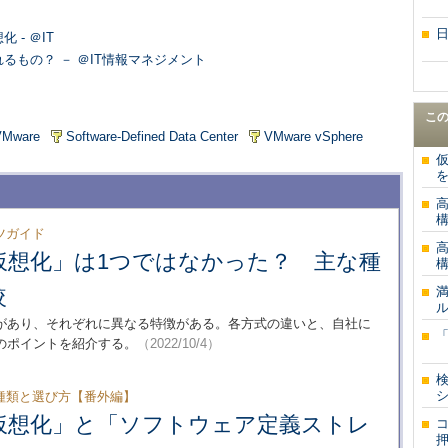
- ＠IT
るもの？ － ＠IT情報マネジメント
こ
VMware
Software-Defined Data Center
VMware vSphere
を
高
ツガイド
高
仮想化」は1つではなかった？ 主な種
較
ル
があり、それぞれに異なる特徴がある。各方式の違いと、自社に
のポイントを紹介する。
（2022/10/4）
検
シ
種類と選び方【番外編】
仮想化」と「ソフトウェア定義ストレ