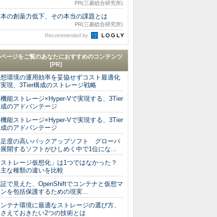
PR(三菱総合研究所)
日本の創薬力低下、その本当の課題とは
PR(三菱総合研究所)
Recommended by
のページをご覧のあなたにおすすめのコンテンツ
[PR]
仮想環境の運用効率を妥協せずコスト最適化
実現、3Tier構成のストレージ戦略
機能ストレージ×Hyper-Vで実現する、3Tier
構成のアドバンテージ
機能ストレージ×Hyper-Vで実現する、3Tier
構成のアドバンテージ
満足度の高いバックアップソフト グローバ
展開するソフトがひしめく中で1位にな...
「ストレージ仮想化」は1つではなかった？
主な種類の違いを比較
証で見えた、OpenShiftでコンテナと仮想マ
ンを包括保護するための現実...
コンテナ環境に最適なストレージの選び方、
押さえておきたい2つの技術とは