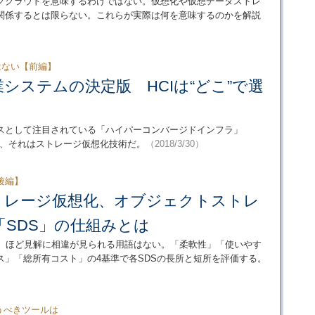
ククラウドを意味するわけではない。仮想化や仮想データストレ
関係するとは限らない。これらが実際は何を意味するのかを解説
はない【前編】
システムの決定版 HCIは“どこ”で選
スとして注目されている「ハイパーコンバージドインフラ」
ント、それはストレージ仮想化技術だ。
（2018/3/30）
後編】
トレージ仮想化、オブジェクトストレ
SDS」の仕組みとは
S）ほど見解に相違が見られる用語はない。「柔軟性」「使いやす
ス」「総所有コスト」の4基準で各SDSの長所と短所を評価する。
うべきツールは