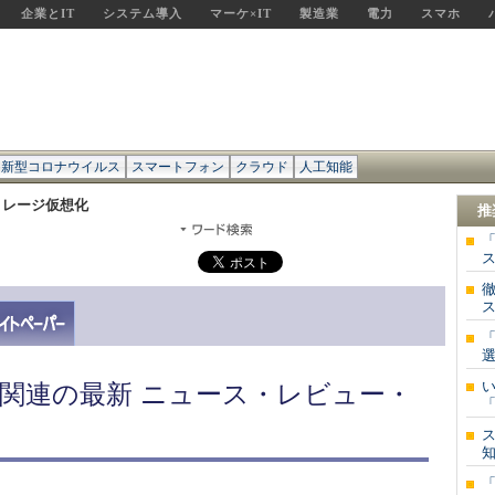
企業とIT
システム導入
マーケ×IT
製造業
電力
スマホ
新型コロナウイルス
スマートフォン
クラウド
人工知能
トレージ仮想化
推
ス
ス
選
関連の最新 ニュース・レビュー・