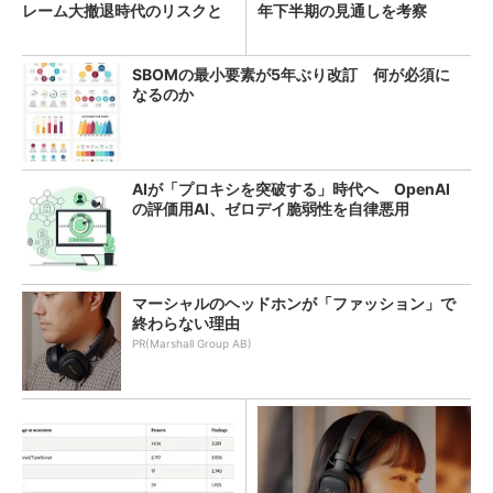
レーム大撤退時代のリスクと
年下半期の見通しを考察
教訓
SBOMの最小要素が5年ぶり改訂 何が必須に
なるのか
AIが「プロキシを突破する」時代へ OpenAI
の評価用AI、ゼロデイ脆弱性を自律悪用
マーシャルのヘッドホンが「ファッション」で
終わらない理由
PR(Marshall Group AB)