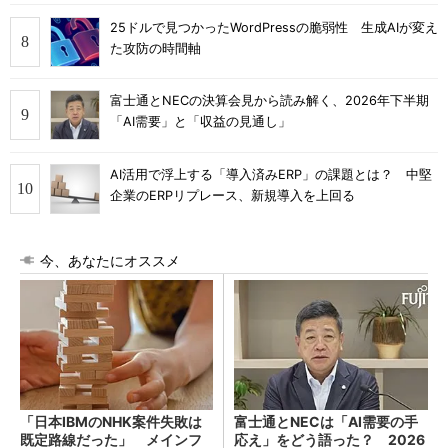
25ドルで見つかったWordPressの脆弱性 生成AIが変え
た攻防の時間軸
富士通とNECの決算会見から読み解く、2026年下半期
「AI需要」と「収益の見通し」
AI活用で浮上する「導入済みERP」の課題とは？ 中堅
企業のERPリプレース、新規導入を上回る
今、あなたにオススメ
「日本IBMのNHK案件失敗は
富士通とNECは「AI需要の手
既定路線だった」 メインフ
応え」をどう語った？ 2026