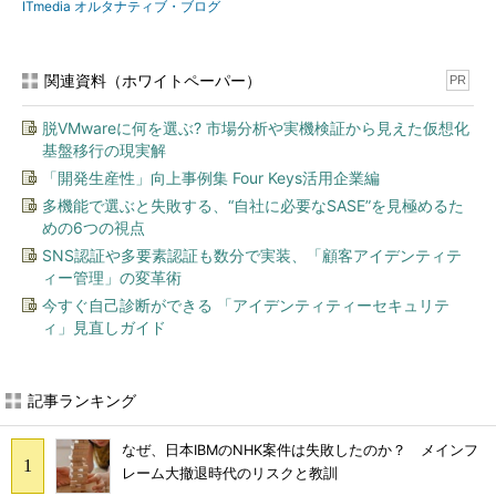
ITmedia オルタナティブ・ブログ
関連資料（ホワイトペーパー）
PR
脱VMwareに何を選ぶ? 市場分析や実機検証から見えた仮想化
基盤移行の現実解
「開発生産性」向上事例集 Four Keys活用企業編
多機能で選ぶと失敗する、“自社に必要なSASE”を見極めるた
めの6つの視点
SNS認証や多要素認証も数分で実装、「顧客アイデンティテ
ィー管理」の変革術
今すぐ自己診断ができる 「アイデンティティーセキュリテ
ィ」見直しガイド
記事ランキング
なぜ、日本IBMのNHK案件は失敗したのか？ メインフ
レーム大撤退時代のリスクと教訓