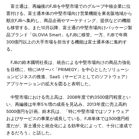
富士通は、再編後のFJBを中堅市場でのグループ中核企業に位
置付ける。富士通本体の中堅市場向け営業機能を東名阪地域から
順次FJBへ集約し、商品企画やマーケティング、提供などの機能
も移管する。また10月以降、富士通の中堅市場向けパッケージ製
品ブランド「GLOVIA Smart」もFJBに移管。一方、FJBで年商
300億円以上の大手市場を担当する機能は富士通本体に集約す
る。
FJBの鈴木國明社長は、統合による中堅市場向けの商品力強化
を目標に、特にIAサーバ「PRIMEGY」を中心としたソリューシ
ョンビジネスの推進、SaaS（サービスとしてのソフトウェア）
アプリケーションの拡大を図ると表明した。
中堅市場における売上高は、2008年度で約3500億円程度とい
い、再編後は年率5％増の成長を見込み、2013年度に売上高約
5000億円を計画。鈴木氏は、「特に中堅市場ではソフトウェア
およびサービスの事業が成長している。FJB単体では500億円程
度だが、富士通分と統合化による効率化によって、十分に達成で
きるだろう」と話した。