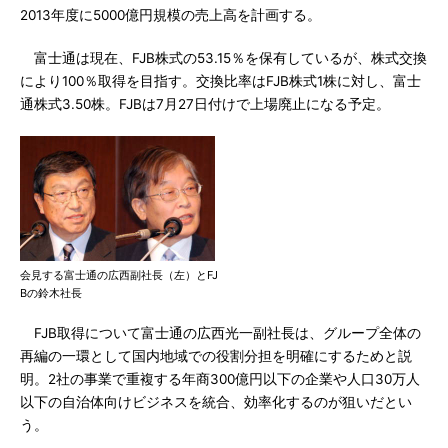
2013年度に5000億円規模の売上高を計画する。
富士通は現在、FJB株式の53.15％を保有しているが、株式交換
により100％取得を目指す。交換比率はFJB株式1株に対し、富士
通株式3.50株。FJBは7月27日付けで上場廃止になる予定。
会見する富士通の広西副社長（左）とFJ
Bの鈴木社長
FJB取得について富士通の広西光一副社長は、グループ全体の
再編の一環として国内地域での役割分担を明確にするためと説
明。2社の事業で重複する年商300億円以下の企業や人口30万人
以下の自治体向けビジネスを統合、効率化するのが狙いだとい
う。