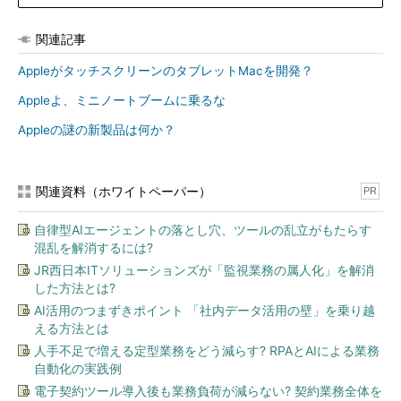
関連記事
AppleがタッチスクリーンのタブレットMacを開発？
Appleよ、ミニノートブームに乗るな
Appleの謎の新製品は何か？
関連資料（ホワイトペーパー）
PR
自律型AIエージェントの落とし穴、ツールの乱立がもたらす
混乱を解消するには?
JR西日本ITソリューションズが「監視業務の属人化」を解消
した方法とは?
AI活用のつまずきポイント 「社内データ活用の壁」を乗り越
える方法とは
人手不足で増える定型業務をどう減らす? RPAとAIによる業務
自動化の実践例
電子契約ツール導入後も業務負荷が減らない? 契約業務全体を