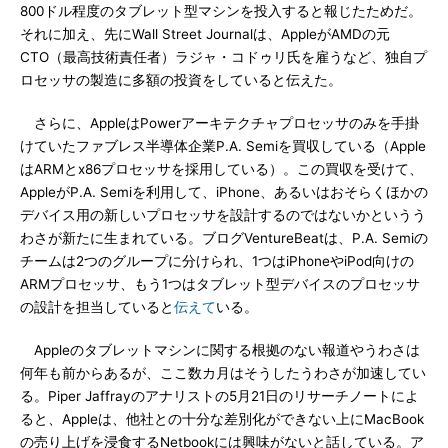
800ドル程度のタブレット型マシンを投入すると報じたためだ。
それに加え、先にWall Street Journalは、AppleがAMDの元
CTO（最高技術責任者）ラジャ・コドゥリ氏を雇うなど、独自プ
ロセッサの製造に多額の投資をしていると伝えた。
さらに、AppleはPowerアーキテクチャプロセッサのみを手掛
けていたファブレス半導体企業P.A. Semiを買収している（Apple
はARMとx86プロセッサを採用している）。この買収を受けて、
AppleがP.A. Semiを利用して、iPhone、あるいはおそらくほかの
デバイス用の新しいプロセッサを設計するのではないかというう
わさが新たに生まれている。ブログVentureBeatは、P.A. Semiの
チームは2つのグループに分けられ、1つはiPhoneやiPod向けの
ARMプロセッサ、もう1つはタブレット型デバイスのプロセッサ
の設計を担当していると
伝えて
いる。
Appleのタブレットマシンに関する根拠のない報道やうわさは
何年も前からあるが、ここ数カ月はそうしたうわさが加速してい
る。Piper Jaffrayのアナリストの5月21日のリサーチノートによ
ると、Appleは、他社との十分な差別化ができない上にMacBook
の売り上げを浸食するNetbookには興味がないと話している。ア