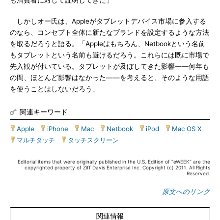
も消費者に対して証明してきた」
しかしオー氏は、Appleがタブレットデバイス市場に参入する
のなら、コンセプト全体に新たなブランドを設定するような方法
を取るだろうと語る。「Appleはもちろん、Netbookという名前
もタブレットという名前も避けるだろう。これらには既に市場で
先入観が付いている。タブレットが及ぼしてきた影響――何年も
の間、ほとんど影響はなかった――を考えると、そのような用語
を使うことはしないだろう」
関連キーワード
Apple
|
iPhone
|
Mac
|
Netbook
|
iPod
|
Mac OS X
|
マルチタッチ
|
タッチスクリーン
Editorial items that were originally published in the U.S. Edition of “eWEEK” are the
copyrighted property of Ziff Davis Enterprise Inc. Copyright (c) 2011. All Rights
Reserved.
原文へのリンク
関連情報