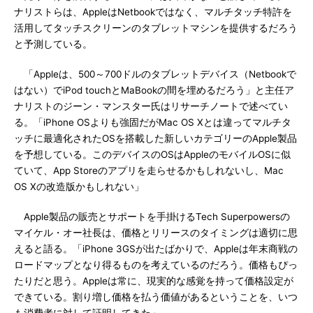
ナリストらは、AppleはNetbookではなく、マルチタッチ特許を
活用してタッチスクリーンのタブレットマシンを提供するだろう
と予測している。
「Appleは、500～700ドルのタブレットデバイス（Netbookで
はない）でiPod touchとMaBookの間を埋めるだろう」と主任ア
ナリストのジーン・マンスター氏はリサーチノートで述べてい
る。「iPhone OSよりも強固だがMac OS Xとは違ってマルチタ
ッチに最適化されたOSを搭載した新しいカテゴリーのApple製品
を予想している。このデバイスのOSはAppleのモバイルOSに似
ていて、App Storeのアプリを走らせるかもしれないし、Mac
OS Xの改造版かもしれない」
Apple製品の販売とサポートを手掛けるTech Superpowersの
マイケル・オー社長は、価格とリリースのタイミングは適切に思
えると語る。「iPhone 3GSが出たばかりで、Appleは年末商戦の
ロードマップとなり得るものを考えているのだろう。価格もぴっ
たりだと思う。Appleは常に、現実的な感覚を持って価格設定が
できている。割り増し価格を払う価値があるということを、いつ