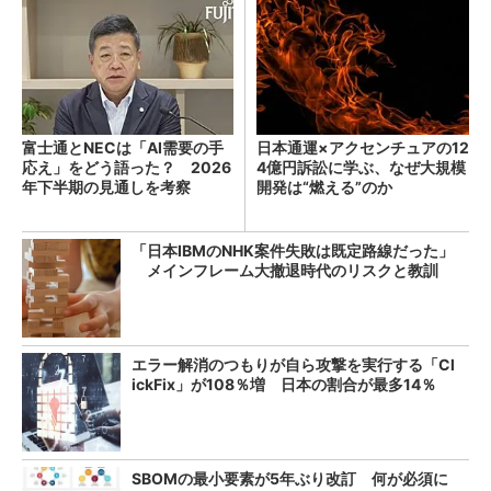
富士通とNECは「AI需要の手
日本通運×アクセンチュアの12
応え」をどう語った？ 2026
4億円訴訟に学ぶ、なぜ大規模
年下半期の見通しを考察
開発は“燃える”のか
「日本IBMのNHK案件失敗は既定路線だった」
メインフレーム大撤退時代のリスクと教訓
エラー解消のつもりが自ら攻撃を実行する「Cl
ickFix」が108％増 日本の割合が最多14％
SBOMの最小要素が5年ぶり改訂 何が必須に