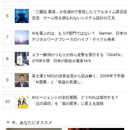
「三國志 覇道」が生成AIで実現したリアルタイム異言語
交流 ゲーム性を損なわないシステム設計の工夫
AIを選ぶのは、もうIT部門ではない？ Gartner、日本の
デジタルワークプレースのハイプ・サイクル発表
エラー解消のつもりが自ら攻撃を実行する「ClickFix」
が108％増 日本の割合が最多14％
富士通とNECの決算会見から読み解く、2026年下半期
「AI需要」と「収益の見通し」
AIエージェントの全社展開、どうやれば成功する？
「点の成功」を「面の変革」に変える道筋
今、あなたにオススメ