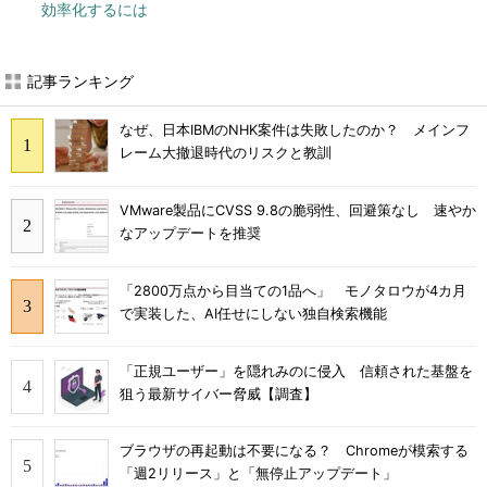
効率化するには
記事ランキング
なぜ、日本IBMのNHK案件は失敗したのか？ メインフ
レーム大撤退時代のリスクと教訓
VMware製品にCVSS 9.8の脆弱性、回避策なし 速やか
なアップデートを推奨
「2800万点から目当ての1品へ」 モノタロウが4カ月
で実装した、AI任せにしない独自検索機能
「正規ユーザー」を隠れみのに侵入 信頼された基盤を
狙う最新サイバー脅威【調査】
ブラウザの再起動は不要になる？ Chromeが模索する
「週2リリース」と「無停止アップデート」