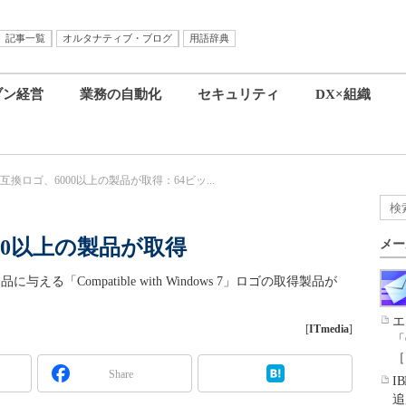
記事一覧
オルタナティブ・ブログ
用語辞典
ブン経営
業務の自動化
セキュリティ
DX×組織
s 7互換ロゴ、6000以上の製品が取得：64ビッ...
6000以上の製品が取得
メー
品に与える「Compatible with Windows 7」ロゴの取得製品が
エ
[
ITmedia
]
「
［
Share
I
追