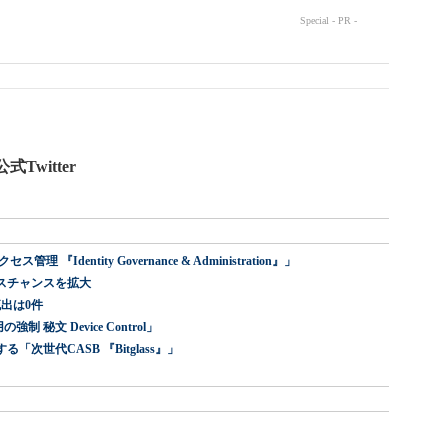
Twitter
dentity Governance & Administration』」
スチャンスを拡大
出は0件
 秘文 Device Control」
世代CASB 『Bitglass』」