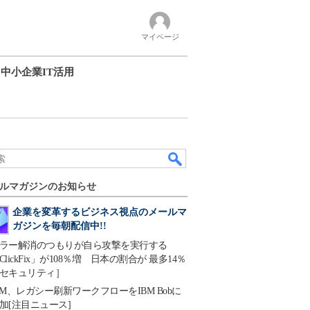
マイページ
中小企業IT活用
ルマガジンのお知らせ
企業を変革するビジネス視点のメールマ
ガジンを毎朝配信中!!
ラー解消のつもりが自ら攻撃を実行する
ClickFix」が108％増 日本の割合が 最多14％
セキュリティ］
BM、レガシー刷新ワークフローをIBM Bobに
加[注目ニュース]