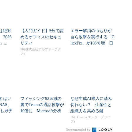
」は絶対
【入門ガイド】5分で読
エラー解消のつもりが
2026
めるオフィスのセキュ
自ら攻撃を実行する「C
」...
リティ
lickFix」が108％増 日
本の割...
PR(株式会社アルファーテク
ノ)
ればい
フィッシング92％減の
なぜ生成AI導入に踏み
NAS」
裏でTeamsの通話攻撃が
切れない？ 生産性と
」もガチ
10倍に Microsoft分析
組織力を高める鍵
...
PR(ITmedia エンタープライ
ズ)
Recommended by