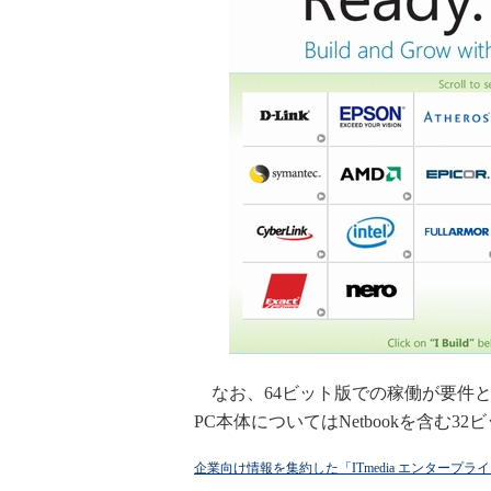
なお、64ビット版での稼働が要件
PC本体についてはNetbookを含む
企業向け情報を集約した「ITmedia エンタープ