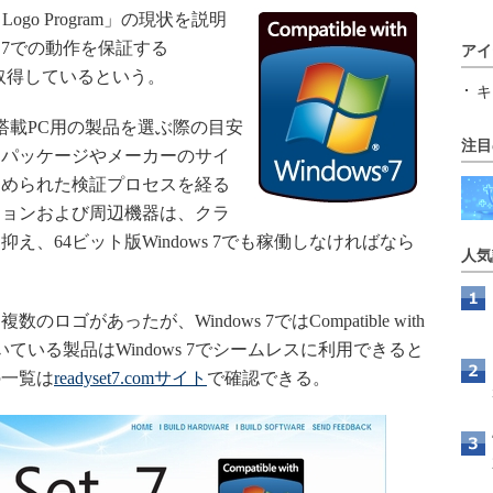
7 Logo Program」の現状を説明
s 7での動作を保証する
アイ
7」ロゴを取得しているという。
キ
7搭載PC用の製品を選ぶ際の目安
注目
品パッケージやメーカーのサイ
定められた検証プロセスを経る
ションおよび周辺機器は、クラ
、64ビット版Windows 7でも稼働しなければなら
人気
数のロゴがあったが、Windows 7ではCompatible with
付いている製品はWindows 7でシームレスに利用できると
の一覧は
readyset7.comサイト
で確認できる。