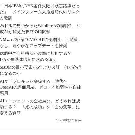
「日本IBMのNHK案件失敗は既定路線だっ
た」 メインフレーム大撤退時代のリスク
と教訓
25ドルで見つかったWordPressの脆弱性 生
成AIが変えた攻防の時間軸
VMware製品にCVSS 9.8の脆弱性、回避策
なし 速やかなアップデートを推奨
休暇中の自社機器が攻撃に加担する？
IPAが夏季休暇前に求める備え
SBOMの最小要素が5年ぶり改訂 何が必須
になるのか
AIが「プロキシを突破する」時代へ
OpenAIの評価用AI、ゼロデイ脆弱性を自律
悪用
AIエージェントの全社展開、どうやれば成
功する？ 「点の成功」を「面の変革」に
変える道筋
11～30位はこちら
»