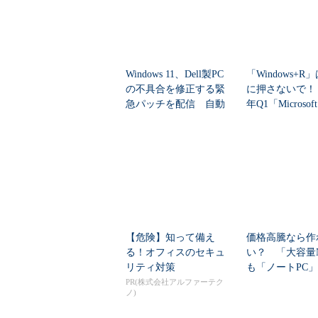
Windows 11、Dell製PC
「Windows+R
の不具合を修正する緊
に押さないで！ 
急パッチを配信 自動
年Q1「Microsoft
配信...
【危険】知って備え
価格高騰なら作
る！オフィスのセキュ
い？ 「大容量
リティ対策
も「ノートPC
自作した学生たち
PR(株式会社アルファーテク
ノ)