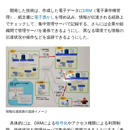
開発した技術は、作成した電子データに
DRM
（電子著作権管
理）、紙文書に
電子透かし
を埋め込み、情報が伝達される経路上
でチェックして、集中管理サーバで記録する。さらには企業や組
織間で管理サーバを連係できるようにし、異なる環境でも情報の
伝達状況や操作などを追跡できるようにした。
情報伝達経路の追跡イメージ
具体的には、DRMによる
暗号化
やアクセス権限による利用制
限、操作状況を管理サーバで集中的に把握できるようにする「来