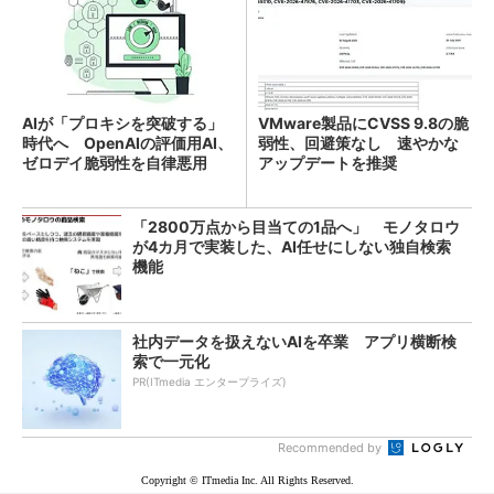
AIが「プロキシを突破する」
VMware製品にCVSS 9.8の脆
時代へ OpenAIの評価用AI、
弱性、回避策なし 速やかな
ゼロデイ脆弱性を自律悪用
アップデートを推奨
「2800万点から目当ての1品へ」 モノタロウ
が4カ月で実装した、AI任せにしない独自検索
機能
社内データを扱えないAIを卒業 アプリ横断検
索で一元化
PR(ITmedia エンタープライズ)
Recommended by
Copyright © ITmedia Inc. All Rights Reserved.