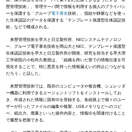
歴管理技術」、管理サーバ間で情報を利用する個人のプライバシ
ーを保護する「グループ
電子署名
技術」、指紋や静脈などを使っ
た生体認証のデータを保護する「テンプレート保護型生体認証技
術」などで構成される。
来歴管理技術を早大と日立製作所、NECシステムテクノロジ
ー、グループ電子署名技術を岡山大とNEC、テンプレート保護型
生体認証技術を早大と日立製作所が開発。研究を担当する早大理
工学術院の小松尚久教授は、「組織を跨いだ形での情報伝達を可
視化することで、特に悪意を持った情報漏えいの抑止につながる
だろう」と話した。
来歴管理技術では、既存のコンピュータや複合機、シュレッダ
ー機器に利用できるエージェントソフトをインストールしてお
き、作成された情報に固有IDを登録する。各経路上で個々のユー
ザーが行ったファイルの編集や複製、USBメモリなどへのコピ
ー、紙出力、廃棄といった操作内容と、情報IDを関連付けること
で履歴を把握できる。