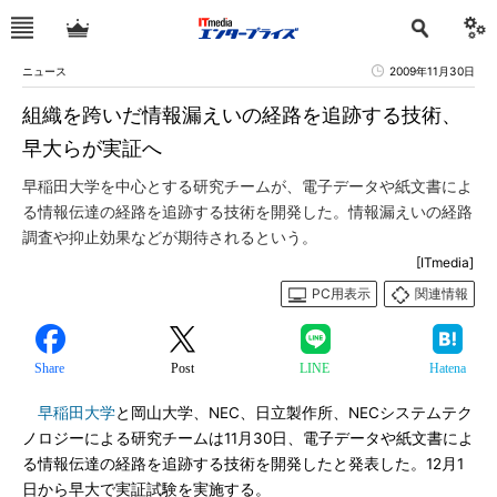
ニュース
2009年11月30日
組織を跨いだ情報漏えいの経路を追跡する技術、
早大らが実証へ
早稲田大学を中心とする研究チームが、電子データや紙文書によ
る情報伝達の経路を追跡する技術を開発した。情報漏えいの経路
調査や抑止効果などが期待されるという。
[ITmedia]
PC用表示
関連情報
Share
Post
LINE
Hatena
早稲田大学
と岡山大学、NEC、日立製作所、NECシステムテク
ノロジーによる研究チームは11月30日、電子データや紙文書によ
る情報伝達の経路を追跡する技術を開発したと発表した。12月1
日から早大で実証試験を実施する。