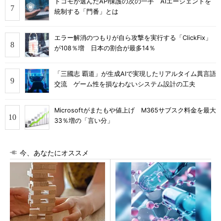
ドコモが選んだAPI保護の次の一手 AIエージェントを
統制する「門番」とは
エラー解消のつもりが自ら攻撃を実行する「ClickFix」
が108％増 日本の割合が最多14％
「三國志 覇道」が生成AIで実現したリアルタイム異言語
交流 ゲーム性を損なわないシステム設計の工夫
Microsoftがまたもや値上げ M365サブスク料金を最大
33％増の「言い分」
今、あなたにオススメ