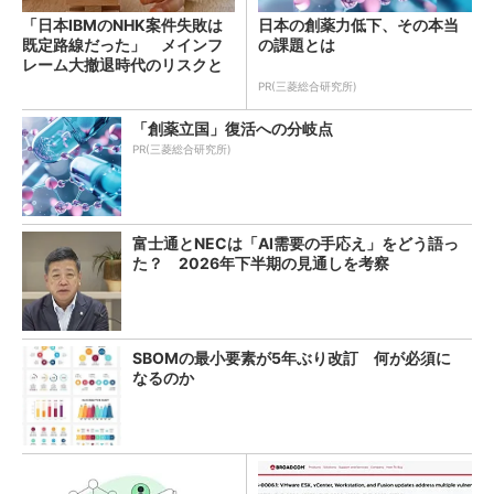
「日本IBMのNHK案件失敗は
日本の創薬力低下、その本当
既定路線だった」 メインフ
の課題とは
レーム大撤退時代のリスクと
教訓
PR(三菱総合研究所)
「創薬立国」復活への分岐点
PR(三菱総合研究所)
富士通とNECは「AI需要の手応え」をどう語っ
た？ 2026年下半期の見通しを考察
SBOMの最小要素が5年ぶり改訂 何が必須に
なるのか