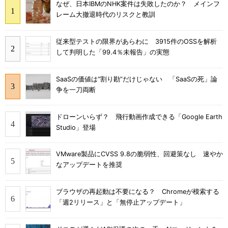
なぜ、日本IBMのNHK案件は失敗したのか？ メインフ
レーム大撤退時代のリスクと教訓
従来型テストの限界があらわに 3915件のOSSを解析
して判明した「99.4％未報告」の実態
SaaSの価値は“割り勘”だけじゃない 「SaaSの死」論
争を一刀両断
ドローンいらず？ 飛行動画作成できる「Google Earth
Studio」登場
VMware製品にCVSS 9.8の脆弱性、回避策なし 速やか
なアップデートを推奨
ブラウザの再起動は不要になる？ Chromeが模索する
「週2リリース」と「無停止アップデート」