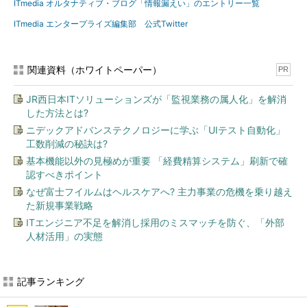
ITmedia オルタナティブ・ブログ「情報漏えい」のエントリー一覧
ITmedia エンタープライズ編集部 公式Twitter
関連資料（ホワイトペーパー）
PR
JR西日本ITソリューションズが「監視業務の属人化」を解消
した方法とは?
ニデックアドバンステクノロジーに学ぶ「UIテスト自動化」
工数削減の秘訣は?
基本機能以外の見極めが重要 「経費精算システム」刷新で確
認すべきポイント
なぜ富士フイルムはヘルスケアへ? 主力事業の危機を乗り越え
た新規事業戦略
ITエンジニア不足を解消し採用のミスマッチを防ぐ、「外部
人材活用」の実態
記事ランキング