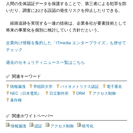
人間の生体認証データを保護することで、第三者による犯罪を防
いだり、調査における誤認の発生リスクを抑止したりできる。
経路追跡を実現する一連の技術は、企業各社が要素技術として
将来の事業化を個別に検討していく方針だという。
企業向け情報を集約した「ITmedia エンタープライズ」も併せて
チェック
過去のセキュリティニュース一覧はこちら
関連キーワード
情報漏洩
|
早稲田大学
|
バイオメトリクス認証
|
電子署名
|
NEC（日本電気）
|
日立製作所
|
DRM
|
アクセス制御
|
著作権
関連ホワイトペーパー
情報漏洩
|
認証
|
アクセス制御
|
暗号化