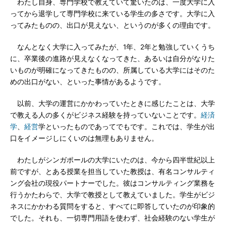
わたし自身、専門学校で教えていて驚いたのは、一度大学に入
ってから退学して専門学校に来ている学生の多さです。大学に入
ってみたものの、出口が見えない、というのが多くの理由です。
なんとなく大学に入ってみたが、1年、2年と勉強していくうち
に、卒業後の進路が見えなくなってきた、あるいは自分がなりた
いものが明確になってきたものの、所属している大学にはそのた
めの出口がない、といった事情があるようです。
以前、大学の運営にかかわっていたときに感じたことは、大学
で教える人の多くがビジネス経験を持っていないことです。
経済
学
、
経営
学といったものであってでもです。これでは、学生が出
口をイメージしにくいのは無理もありません。
わたしがシンガポールの大学にいたのは、今から四半世紀以上
前ですが、とある授業を担当していた教授は、有名コンサルティ
ング会社の現役パートナーでした。彼はコンサルティング業務を
行うかたわらで、大学で教授として教えていました。学生がビジ
ネスにかかわる質問をすると、すべてに即答していたのが印象的
でした。それも、一切専門用語を使わず、社会経験のない学生が