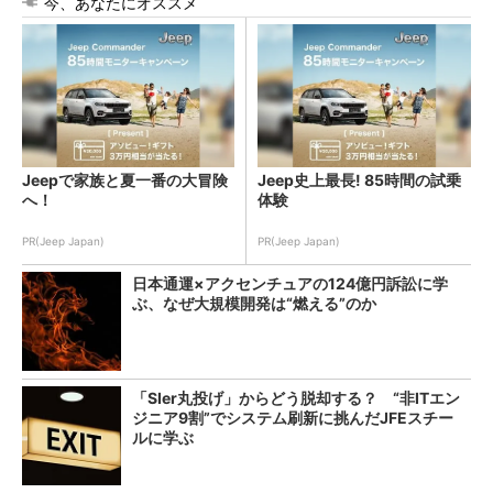
今、あなたにオススメ
Jeepで家族と夏一番の大冒険
Jeep史上最長! 85時間の試乗
へ！
体験
PR(Jeep Japan)
PR(Jeep Japan)
日本通運×アクセンチュアの124億円訴訟に学
ぶ、なぜ大規模開発は“燃える”のか
「SIer丸投げ」からどう脱却する？ “非ITエン
ジニア9割”でシステム刷新に挑んだJFEスチー
ルに学ぶ