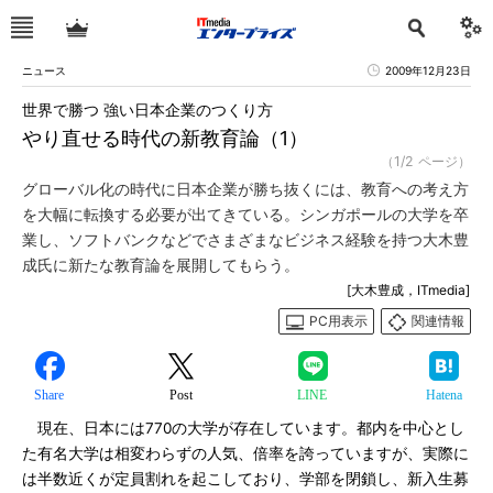
ニュース
2009年12月23日
世界で勝つ 強い日本企業のつくり方
やり直せる時代の新教育論（1）
（1/2 ページ）
グローバル化の時代に日本企業が勝ち抜くには、教育への考え方
を大幅に転換する必要が出てきている。シンガポールの大学を卒
業し、ソフトバンクなどでさまざまなビジネス経験を持つ大木豊
成氏に新たな教育論を展開してもらう。
[大木豊成，ITmedia]
PC用表示
関連情報
Share
Post
LINE
Hatena
現在、日本には770の大学が存在しています。都内を中心とし
た有名大学は相変わらずの人気、倍率を誇っていますが、実際に
は半数近くが定員割れを起こしており、学部を閉鎖し、新入生募