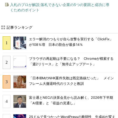
入札のプロが解説:落札できない企業の5つの要因と成功に導
くためのポイント
記事ランキング
エラー解消のつもりが自ら攻撃を実行する「ClickFix」
が108％増 日本の割合が最多14％
ブラウザの再起動は不要になる？ Chromeが模索する
「週2リリース」と「無停止アップデート」
「日本IBMのNHK案件失敗は既定路線だった」 メイン
フレーム大撤退時代のリスクと教訓
富士通とNECの決算会見から読み解く、2026年下半期
「AI需要」と「収益の見通し」
25ドルで見つかったWordPressの脆弱性 生成AIが変え