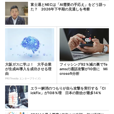
富士通とNECは「AI需要の手応え」をどう語っ
た？ 2026年下半期の見通しを考察
大阪ガスに学ぶ！ 大手企業
フィッシング92％減の裏でTe
が生成AI導入を成功させる理
amsの通話攻撃が10倍に Mi
由
crosoft分析
PR(ITmedia エンタープライズ)
エラー解消のつもりが自ら攻撃を実行する「Cl
ickFix」が108％増 日本の割合が最多14％