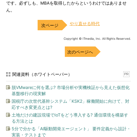
です。必ずしも、MBAを取得したからというわけではありませ
ん。
やり直せる時代
Copyright © ITmedia, Inc. All Rights Reserved.
次のページへ
関連資料（ホワイトペーパー）
PR
脱VMwareに何を選ぶ? 市場分析や実機検証から見えた仮想化
基盤移行の現実解
国税庁の次世代基幹システム「KSK2」稼働開始に向けて、対
応すべき変更点とは?
土地だけの建設現場でIoTをどう導入する? 通信環境を構築す
る方法とは
5分で分かる「AI駆動開発エージェント」 要件定義から設計・
実装・テストまで