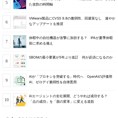
た攻防の時間軸
VMware製品にCVSS 9.8の脆弱性、回避策なし 速やか
なアップデートを推奨
休暇中の自社機器が攻撃に加担する？ IPAが夏季休暇
前に求める備え
SBOMの最小要素が5年ぶり改訂 何が必須になるのか
AIが「プロキシを突破する」時代へ OpenAIの評価用
AI、ゼロデイ脆弱性を自律悪用
AIエージェントの全社展開、どうやれば成功する？
「点の成功」を「面の変革」に変える道筋