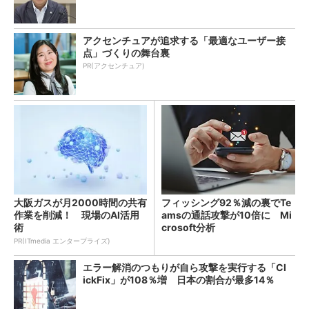
アクセンチュアが追求する「最適なユーザー接
点」づくりの舞台裏
PR(アクセンチュア)
大阪ガスが月2000時間の共有
フィッシング92％減の裏でTe
作業を削減！ 現場のAI活用
amsの通話攻撃が10倍に Mi
術
crosoft分析
PR(ITmedia エンタープライズ)
エラー解消のつもりが自ら攻撃を実行する「Cl
ickFix」が108％増 日本の割合が最多14％