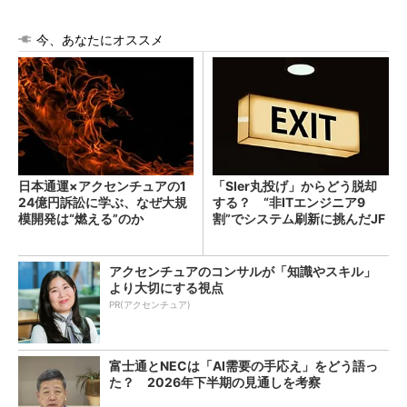
今、あなたにオススメ
日本通運×アクセンチュアの1
「SIer丸投げ」からどう脱却
24億円訴訟に学ぶ、なぜ大規
する？ “非ITエンジニア9
模開発は“燃える”のか
割”でシステム刷新に挑んだJF
Eスチールに学ぶ
アクセンチュアのコンサルが「知識やスキル」
より大切にする視点
PR(アクセンチュア)
富士通とNECは「AI需要の手応え」をどう語っ
た？ 2026年下半期の見通しを考察