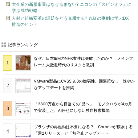
大企業の新規事業はなぜ進まない? ニコンの「スピンオフ」に
学ぶ成功戦略
人材と組織変革の課題をどう克服する? 丸紅の事例に学ぶDX
推進のヒント
記事ランキング
なぜ、日本IBMのNHK案件は失敗したのか？ メインフ
レーム大撤退時代のリスクと教訓
VMware製品にCVSS 9.8の脆弱性、回避策なし 速やか
なアップデートを推奨
「2800万点から目当ての1品へ」 モノタロウが4カ月
で実装した、AI任せにしない独自検索機能
ブラウザの再起動は不要になる？ Chromeが模索する
「週2リリース」と「無停止アップデート」