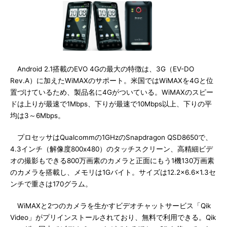
Android 2.1搭載のEVO 4Gの最大の特徴は、3G（EV-DO
Rev.A）に加えたWiMAXのサポート。米国ではWiMAXを4Gと位
置づけているため、製品名に4Gがついている。WiMAXのスピー
ドは上りが最速で1Mbps、下りが最速で10Mbps以上、下りの平
均は3～6Mbps。
プロセッサはQualcommの1GHzのSnapdragon QSD8650で、
4.3インチ（解像度800x480）のタッチスクリーン、高精細ビデ
オの撮影もできる800万画素のカメラと正面にもう1機130万画素
のカメラを搭載し、メモリは1Gバイト。サイズは12.2×6.6×1.3セ
ンチで重さは170グラム。
WiMAXと2つのカメラを生かすビデオチャットサービス「Qik
Video」がプリインストールされており、無料で利用できる。Qik