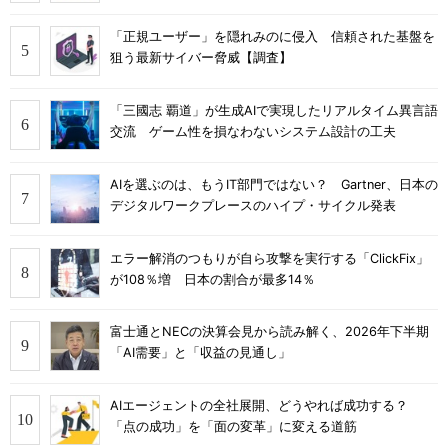
「正規ユーザー」を隠れみのに侵入 信頼された基盤を
狙う最新サイバー脅威【調査】
「三國志 覇道」が生成AIで実現したリアルタイム異言語
交流 ゲーム性を損なわないシステム設計の工夫
AIを選ぶのは、もうIT部門ではない？ Gartner、日本の
デジタルワークプレースのハイプ・サイクル発表
エラー解消のつもりが自ら攻撃を実行する「ClickFix」
が108％増 日本の割合が最多14％
富士通とNECの決算会見から読み解く、2026年下半期
「AI需要」と「収益の見通し」
AIエージェントの全社展開、どうやれば成功する？
「点の成功」を「面の変革」に変える道筋