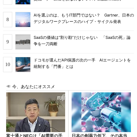
AIを選ぶのは、もうIT部門ではない？ Gartner、日本の
デジタルワークプレースのハイプ・サイクル発表
SaaSの価値は“割り勘”だけじゃない 「SaaSの死」論
争を一刀両断
ドコモが選んだAPI保護の次の一手 AIエージェントを
統制する「門番」とは
今、あなたにオススメ
富士通とNECは「AI需要の手
日本の創薬力低下、その本当