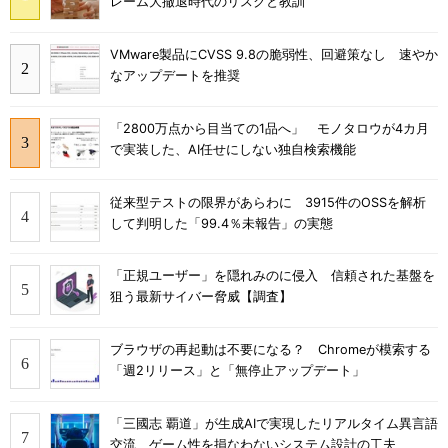
レーム大撤退時代のリスクと教訓
VMware製品にCVSS 9.8の脆弱性、回避策なし 速やか
なアップデートを推奨
「2800万点から目当ての1品へ」 モノタロウが4カ月
で実装した、AI任せにしない独自検索機能
従来型テストの限界があらわに 3915件のOSSを解析
して判明した「99.4％未報告」の実態
「正規ユーザー」を隠れみのに侵入 信頼された基盤を
狙う最新サイバー脅威【調査】
ブラウザの再起動は不要になる？ Chromeが模索する
「週2リリース」と「無停止アップデート」
「三國志 覇道」が生成AIで実現したリアルタイム異言語
交流 ゲーム性を損なわないシステム設計の工夫