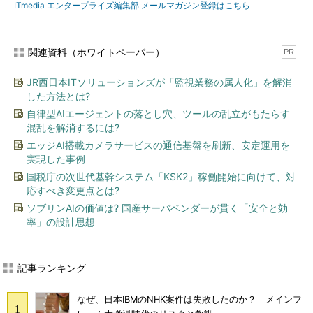
ITmedia エンタープライズ編集部 メールマガジン登録はこちら
関連資料（ホワイトペーパー）
PR
JR西日本ITソリューションズが「監視業務の属人化」を解消
した方法とは?
自律型AIエージェントの落とし穴、ツールの乱立がもたらす
混乱を解消するには?
エッジAI搭載カメラサービスの通信基盤を刷新、安定運用を
実現した事例
国税庁の次世代基幹システム「KSK2」稼働開始に向けて、対
応すべき変更点とは?
ソブリンAIの価値は? 国産サーバベンダーが貫く「安全と効
率」の設計思想
記事ランキング
なぜ、日本IBMのNHK案件は失敗したのか？ メインフ