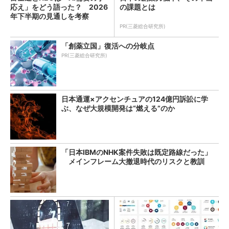
応え」をどう語った？ 2026
の課題とは
年下半期の見通しを考察
PR(三菱総合研究所)
「創薬立国」復活への分岐点
PR(三菱総合研究所)
日本通運×アクセンチュアの124億円訴訟に学
ぶ、なぜ大規模開発は“燃える”のか
「日本IBMのNHK案件失敗は既定路線だった」
メインフレーム大撤退時代のリスクと教訓