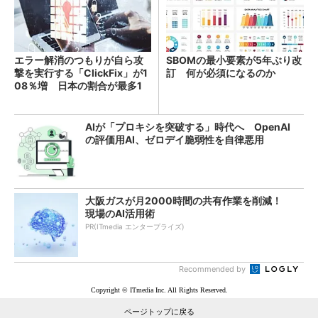
エラー解消のつもりが自ら攻
SBOMの最小要素が5年ぶり改
撃を実行する「ClickFix」が1
訂 何が必須になるのか
08％増 日本の割合が最多1
4％
AIが「プロキシを突破する」時代へ OpenAI
の評価用AI、ゼロデイ脆弱性を自律悪用
大阪ガスが月2000時間の共有作業を削減！
現場のAI活用術
PR(ITmedia エンタープライズ)
Recommended by
Copyright © ITmedia Inc. All Rights Reserved.
ページトップに戻る