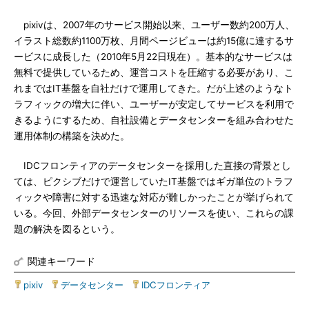
pixivは、2007年のサービス開始以来、ユーザー数約200万人、
イラスト総数約1100万枚、月間ページビューは約15億に達するサ
ービスに成長した（2010年5月22日現在）。基本的なサービスは
無料で提供しているため、運営コストを圧縮する必要があり、こ
れまではIT基盤を自社だけで運用してきた。だが上述のようなト
ラフィックの増大に伴い、ユーザーが安定してサービスを利用で
きるようにするため、自社設備とデータセンターを組み合わせた
運用体制の構築を決めた。
IDCフロンティアのデータセンターを採用した直接の背景とし
ては、ピクシブだけで運営していたIT基盤ではギガ単位のトラフ
ィックや障害に対する迅速な対応が難しかったことが挙げられて
いる。今回、外部データセンターのリソースを使い、これらの課
題の解決を図るという。
関連キーワード
pixiv
|
データセンター
|
IDCフロンティア