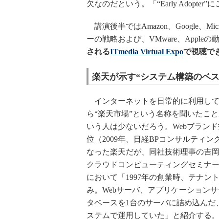
欠なのだという。「“Early Adop
講演後半ではAmazon、Google、Micr
ーの戦略および、VMware、Apple
される
ITmedia Virtual Expo
で視聴で
楽天が示す“システム構築のベス
インターネットを日常的に利用して
ら“楽天市場”という名称を聞いたこ
いう人は少ないだろう。Webブランド
位（2009年、日経BPコンサルティン
なった楽天だが、同社技術理事の吉
クラウドコンピューティングセミナ
において「1997年の創業時、テナント
み。Webサーバ、アプリケーション
タベースを1台のサーバに詰め込んだ
ステムで運用していた」と紹介する