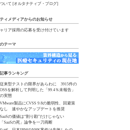
ついて [オルタナティブ・ブログ]
ティメディアからのお知らせ
ャリア採用の応募を受け付けています
のテーマ
記事ランキング
従来型テストの限界があらわに 3915件の
OSSを解析して判明した「99.4％未報告」
の実態
VMware製品にCVSS 9.8の脆弱性、回避策
なし 速やかなアップデートを推奨
SaaSの価値は“割り勘”だけじゃない
「SaaSの死」論争を一刀両断
なぜ、日本IBMのNHK案件は失敗したの