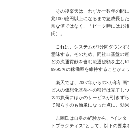
その後楽天は、わずか十数年の間に、
兆1000億円以上になるまで急成長
常な値ではなく、「ピーク時には1分間
氏）。
これは、システムが1分間ダウンするだ
意味する。そのため、同社IT基盤の
どの流通貢献を含む流通総額を主なK
99.95％の稼働率を維持することが
楽天では、2007年からの3カ年計画
ビスの仮想化基盤への移行は完了し
スの負荷にほかのサービスが引きず
て減らすのも簡単になった点に、効
吉岡氏は自身の経験から、“インタ
トプラクティス”として、以下の要素