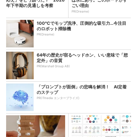
年下半期の見通しを考察
ごい理由
PR(Dreame)
100℃でモップ洗浄、圧倒的な吸引力…今注目
のロボット掃除機
PR(Dreame)
64年の歴史が宿るヘッドホン、いい意味で「想
定外」の音質
PR(Marshall Group AB)
「プロンプトが面倒」の悲鳴を解消！ AI定着
のステップ
PR(ITmedia エンタープライズ)