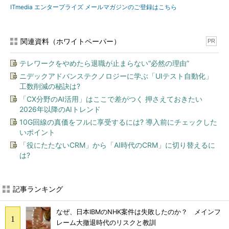
ITmedia エンタープライズ メールマガジンのご登録はこちら
関連資料（ホワイトペーパー）
PR
テレワークをやめたら退職が止まらない“必然の理由”
ニデックアドバンステクノロジーに学ぶ「UIテスト自動化」
工数削減の秘訣は?
「CX分野のAI活用」はここで差がつく 押さえておきたい
2026年以降のAIトレンド
10G回線の真価をフルに享受するには? 導入前にチェックした
いポイント
「役にたたないCRM」から「AI時代のCRM」に切り替えるに
は?
記事ランキング
なぜ、日本IBMのNHK案件は失敗したのか？ メインフ
レーム大撤退時代のリスクと教訓