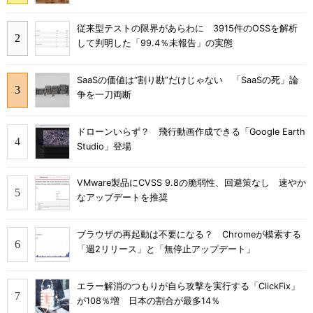
従来型テストの限界があらわに 3915件のOSSを解析
して判明した「99.4％未報告」の実態
SaaSの価値は“割り勘”だけじゃない 「SaaSの死」論
争を一刀両断
ドローンいらず？ 飛行動画作成できる「Google Earth
Studio」登場
VMware製品にCVSS 9.8の脆弱性、回避策なし 速やか
なアップデートを推奨
ブラウザの再起動は不要になる？ Chromeが模索する
「週2リリース」と「無停止アップデート」
エラー解消のつもりが自ら攻撃を実行する「ClickFix」
が108％増 日本の割合が最多14％