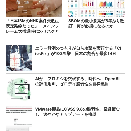
「日本IBMのNHK案件失敗は
SBOMの最小要素が5年ぶり改
既定路線だった」 メインフ
訂 何が必須になるのか
レーム大撤退時代のリスクと
教訓
エラー解消のつもりが自ら攻撃を実行する「Cl
ickFix」が108％増 日本の割合が最多14％
AIが「プロキシを突破する」時代へ OpenAI
の評価用AI、ゼロデイ脆弱性を自律悪用
VMware製品にCVSS 9.8の脆弱性、回避策な
し 速やかなアップデートを推奨