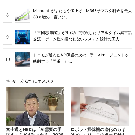
Microsoftがまたもや値上げ M365サブスク料金を最大
33％増の「言い分」
「三國志 覇道」が生成AIで実現したリアルタイム異言語
交流 ゲーム性を損なわないシステム設計の工夫
ドコモが選んだAPI保護の次の一手 AIエージェントを
統制する「門番」とは
今、あなたにオススメ
富士通とNECは「AI需要の手
ロボット掃除機の進化のカギ
応え」をどう語った？ 2026
は水にあり。このボードがす