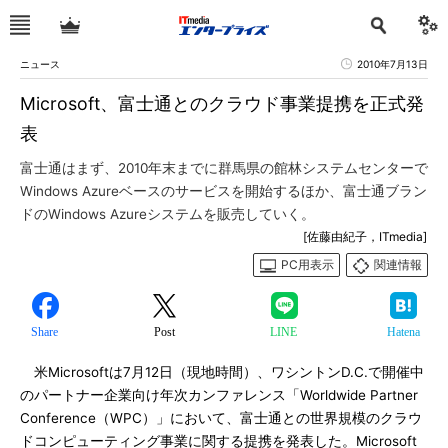
ニュース
2010年7月13日
Microsoft、富士通とのクラウド事業提携を正式発
表
富士通はまず、2010年末までに群馬県の館林システムセンターで
Windows Azureベースのサービスを開始するほか、富士通ブラン
ドのWindows Azureシステムを販売していく。
[佐藤由紀子，ITmedia]
PC用表示
関連情報
Share
Post
LINE
Hatena
米Microsoftは7月12日（現地時間）、ワシントンD.C.で開催中
のパートナー企業向け年次カンファレンス「Worldwide Partner
Conference（WPC）」において、富士通との世界規模のクラウ
ドコンピューティング事業に関する提携を発表した。Microsoft