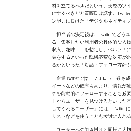
材を立てるべきだという。実際のツイー
にするべきだと斉藤氏は話す。Twit
ン能力に長けた「デジタルネイティ
担当者の決定後は、Twitterでど
る。集客したい利用者の具体的な人
収入、趣味――を想定し、ペルソナ
集をするといった臨機応変な対応が
るかといった「対話・フォロー方針
企業Twitterでは、フォロワー数
イートなどの確率も高まり、情報が
客を能動的にフォローすることも必要に
トからユーザーを見つけるといった
してくれるユーザー」には、Twitt
リストなどを使うことも検討に入れ
ユーザーへの働き掛けと同様に大切