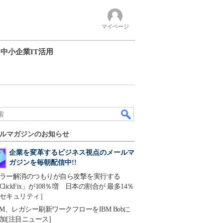
マイページ
中小企業IT活用
ルマガジンのお知らせ
企業を変革するビジネス視点のメールマ
ガジンを毎朝配信中!!
ラー解消のつもりが自ら攻撃を実行する
ClickFix」が108％増 日本の割合が 最多14％
セキュリティ］
BM、レガシー刷新ワークフローをIBM Bobに
加[注目ニュース]