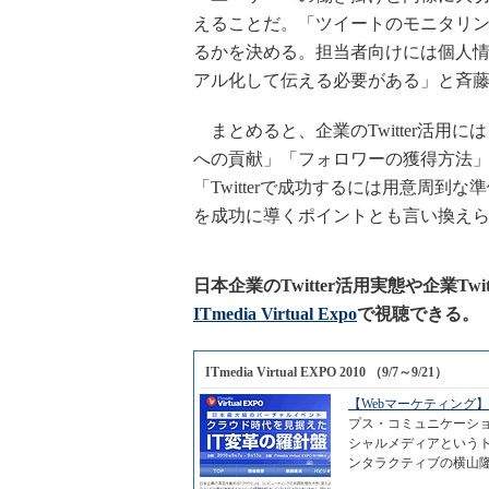
えることだ。「ツイートのモニタリ
るかを決める。担当者向けには個人
アル化して伝える必要がある」と斉
まとめると、企業のTwitter活用
への貢献」「フォロワーの獲得方法
「Twitterで成功するには用意周到な
を成功に導くポイントとも言い換え
日本企業のTwitter活用実態や企業T
ITmedia Virtual Expo
で視聴できる。
ITmedia Virtual EXPO 2010 （9/7～9/21）
【Webマーケティング
プス・コミュニケーシ
シャルメディアというト
ンタラクティブの横山