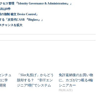
dentity Governance & Administration』」
出は0件
 秘文 Device Control」
世代CASB 『Bitglass』」
スチャンスを拡大
センチュ
「SIer丸投げ」からどう
免許返納後のお買い物
訟に学
脱却する？ “非ITエン
に。カゴが2つ載る4輪
開発
ジニア9割”でシステム
シニアカー
刷新に挑...
PR(BLAZE)