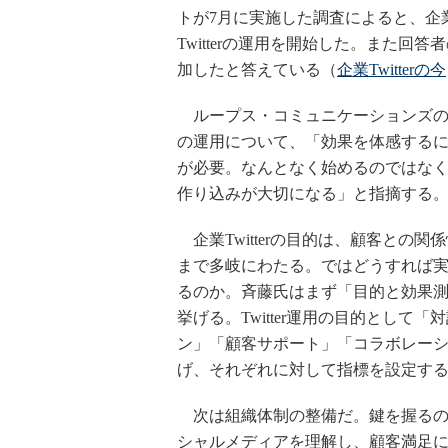
トが7月に実施した調査によると、企業のT
Twitterの運用を開始した。また回
加したと答えている（
企業Twitterの今
ループス・コミュニケーションズの斉藤
の運用について、「効果を体感する
が必要。なんとなく始めるのではな
作り込みが大切になる」と指摘する
企業Twitterの目的は、顧客との
まで多岐にわたる。ではどうすれば
るのか。斉藤氏はまず「目的と効果
挙げる。Twitter運用の目的として
ン」「顧客サポート」「コラボレーシ
げ、それぞれに対して指標を設定す
次は組織体制の整備だ。鍵を握るの
シャルメディアを理解し、顧客満足