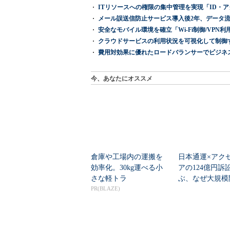
ITリソースへの権限の集中管理を実現「ID・アクセス管理 『I
メール誤送信防止サービス導入後2年、データ流
安全なモバイル環境を確立「Wi-Fi制御/VPN利用の強制
クラウドサービスの利用状況を可視化して制御する「次
費用対効果に優れたロードバランサーでビジネ
今、あなたにオススメ
倉庫や工場内の運搬を
日本通運×アク
効率化。30kg運べる小
アの124億円訴
さな軽トラ
ぶ、なぜ大規模
PR(BLAZE)
は“燃える”のか