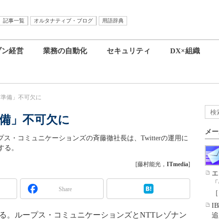
記事一覧
オルタナティブ・ブログ
用語辞典
ブン経営
業務の自動化
セキュリティ
DX×組織
到な準備」不可欠に
な準備」不可欠に
メー
ープス・コミュニケーションズの斉藤徹社長は、Twitterの運用に
する。
[藤村能光，
ITmedia
]
エ
「
Share
［
I
つある。ループス・コミュニケーションズとNTTレゾナン
追