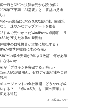
富士通とNECの決算会見から読み解く、
2026年下半期「AI需要」と「収益の見通
し」
VMware製品にCVSS 9.8の脆弱性、回避策
なし 速やかなアップデートを推奨
25ドルで見つかったWordPressの脆弱性 生
成AIが変えた攻防の時間軸
休暇中の自社機器が攻撃に加担する？
IPAが夏季休暇前に求める備え
SBOMの最小要素が5年ぶり改訂 何が必須
になるのか
AIが「プロキシを突破する」時代へ
OpenAIの評価用AI、ゼロデイ脆弱性を自律
悪用
AIエージェントの全社展開、どうやれば成
功する？ 「点の成功」を「面の変革」に
変える道筋
11～30位はこちら
»