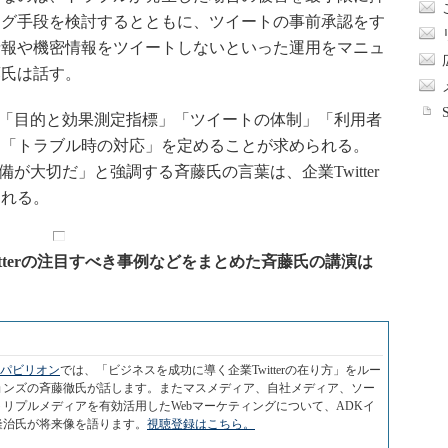
ング手段を検討するとともに、ツイートの事前承認をす
情報や機密情報をツイートしないといった運用をマニュ
藤氏は話す。
には「目的と効果測定指標」「ツイートの体制」「利用者
」「トラブル時の対応」を定めることが求められる。
準備が大切だ」と強調する斉藤氏の言葉は、企業Twitter
られる。
witterの注目すべき事例などをまとめた斉藤氏の講演は
】パビリオン
では、「ビジネスを成功に導く企業Twitterの在り方」をルー
ョンズの斉藤徹氏が話します。またマスメディア、自社メディア、ソー
リプルメディアを有効活用したWebマーケティングについて、ADKイ
隆治氏が将来像を語ります。
視聴登録はこちら。