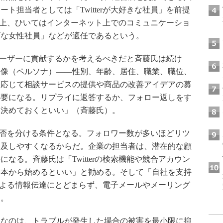
ト担当者としては「Twitterが大好きな社員」を前提
ter上、ひいてはインターネット上でのコミュニケーショ
ブな女性社員」などが適任であるという。
うユーザーに貢献するかを考えるべきだと斉藤氏は続け
物像（ペルソナ）――性別、年齢、居住、職業、職位、
に応じて相談サービスの提供や商品の改善アイデアの募
必要になる。リプライに返答するか、フォロー返しをす
も決めておくといい」（斉藤氏）。
も成否を分ける条件となる。フォロワー数が多いほどリツ
波及しやすくなるからだ。企業の担当者は、潜在的な顧
なる。斉藤氏は「Twitterの検索機能や競合アカウン
基本から始めるといい」と勧める。そして「自社を支持
erによる情報伝達にとどまらず、電子メールやメーリング
る。
なのは、トラブルが発生した場合の被害を最小限に抑