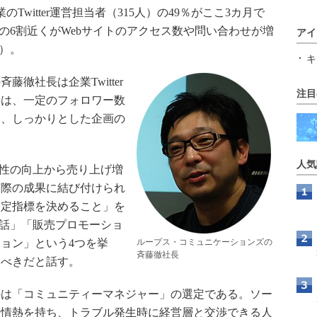
witter運営担当者（315人）の49％がここ3カ月で
答者の6割近くがWebサイトのアクセス数や問い合わせが増
アイ
）。
キ
徹社長は企業Twitter
注目
には、一定のフォロワー数
く、しっかりとした企画の
。
人気
関係性の向上から売り上げ増
実際の成果に結び付けられ
測定指標を決めること」を
「対話」「販売プロモーショ
ョン」という4つを挙
ループス・コミュニケーションズの
斉藤徹社長
るべきだと話す。
は「コミュニティーマネジャー」の選定である。ソー
に情熱を持ち、トラブル発生時に経営層と交渉できる人