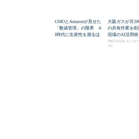
GMOとAmazonが見せた
大阪ガスが月20
「数値管理」の限界 A
の共有作業を
I時代に生産性を測るほ
現場のAI活用術
ど現場が...
PR(ITmedia エン
ズ)