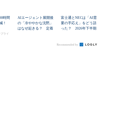
00時間
AIエージェント展開後
富士通とNECは「AI需
削減！
の「冷ややかな沈黙」
要の手応え」をどう語
はなぜ起きる？ 定着
った？ 2026年下半期
を促すチェンジマネ...
の見通しを考...
タープライ
Recommended by