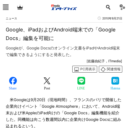
ニュース
2010年9月21日
Google、iPadおよびAndroid端末での「Google
Docs」編集を可能に
Googleが、Google Docsのオンライン文書をiPadやAndroid端末
で編集できるようにすると発表した。
[佐藤由紀子，ITmedia]
PC用表示
関連情報
Share
Post
LINE
Hatena
米Googleは9月20日（現地時間）、フランスのパリで開催した
企業向けイベント「Google Atmosphere」において、Android端
末および米AppleのiPad向けの「Google Docs」編集機能を紹介
した。同機能は向こう数週間以内に企業向けGoogle Docsに組み
込まれるという。