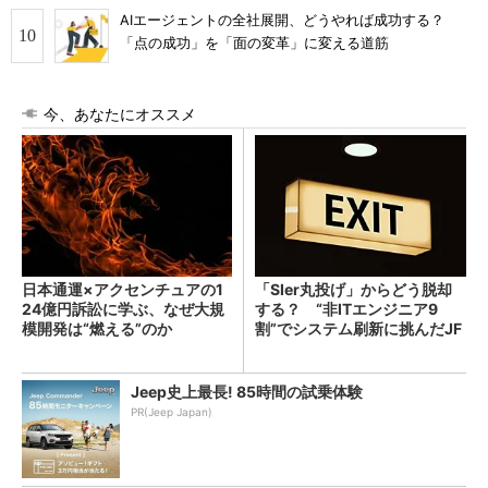
AIエージェントの全社展開、どうやれば成功する？
「点の成功」を「面の変革」に変える道筋
今、あなたにオススメ
日本通運×アクセンチュアの1
「SIer丸投げ」からどう脱却
24億円訴訟に学ぶ、なぜ大規
する？ “非ITエンジニア9
模開発は“燃える”のか
割”でシステム刷新に挑んだJF
Eスチールに学ぶ
Jeep史上最長! 85時間の試乗体験
PR(Jeep Japan)