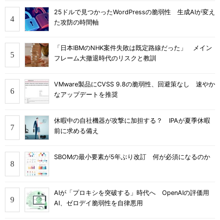
25ドルで見つかったWordPressの脆弱性 生成AIが変え
た攻防の時間軸
「日本IBMのNHK案件失敗は既定路線だった」 メイン
フレーム大撤退時代のリスクと教訓
VMware製品にCVSS 9.8の脆弱性、回避策なし 速やか
なアップデートを推奨
休暇中の自社機器が攻撃に加担する？ IPAが夏季休暇
前に求める備え
SBOMの最小要素が5年ぶり改訂 何が必須になるのか
AIが「プロキシを突破する」時代へ OpenAIの評価用
AI、ゼロデイ脆弱性を自律悪用