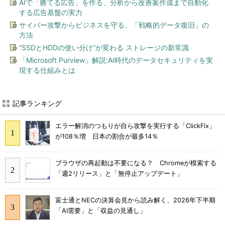
AIで「勝てる広告」を作る、分析から改善案作成まで自動化
する広告基盤の実力
サイバー攻撃からビジネスを守る、「戦略的データ復旧」の
方法
“SSDとHDDの使い分け”が変わる ストレージの新常識
「Microsoft Purview」解説:AI時代のデータセキュリティを実
現する仕組みとは
記事ランキング
エラー解消のつもりが自ら攻撃を実行する「ClickFix」
が108％増 日本の割合が最多14％
ブラウザの再起動は不要になる？ Chromeが模索する
「週2リリース」と「無停止アップデート」
富士通とNECの決算会見から読み解く、2026年下半期
「AI需要」と「収益の見通し」