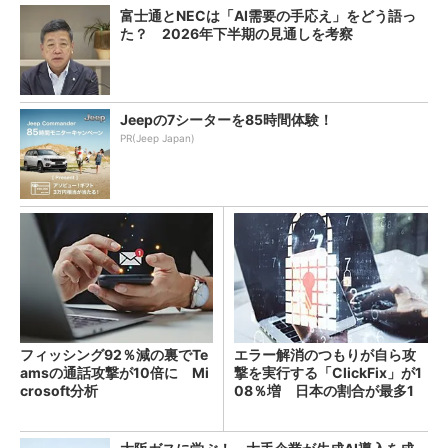
富士通とNECは「AI需要の手応え」をどう語っ
た？ 2026年下半期の見通しを考察
Jeepの7シーターを85時間体験！
PR(Jeep Japan)
フィッシング92％減の裏でTe
エラー解消のつもりが自ら攻
amsの通話攻撃が10倍に Mi
撃を実行する「ClickFix」が1
crosoft分析
08％増 日本の割合が最多1
4％