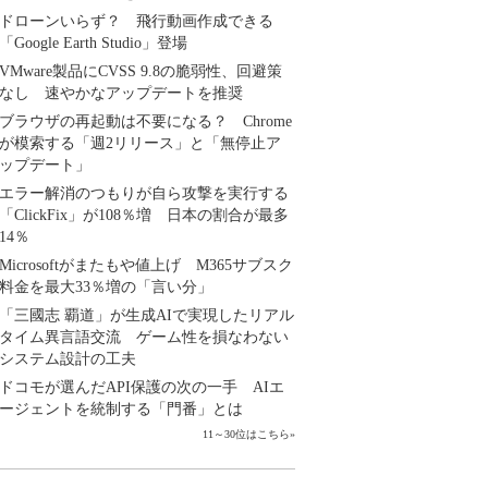
ドローンいらず？ 飛行動画作成できる
「Google Earth Studio」登場
VMware製品にCVSS 9.8の脆弱性、回避策
なし 速やかなアップデートを推奨
ブラウザの再起動は不要になる？ Chrome
が模索する「週2リリース」と「無停止ア
ップデート」
エラー解消のつもりが自ら攻撃を実行する
「ClickFix」が108％増 日本の割合が最多
14％
Microsoftがまたもや値上げ M365サブスク
料金を最大33％増の「言い分」
「三國志 覇道」が生成AIで実現したリアル
タイム異言語交流 ゲーム性を損なわない
システム設計の工夫
ドコモが選んだAPI保護の次の一手 AIエ
ージェントを統制する「門番」とは
11～30位はこちら
»