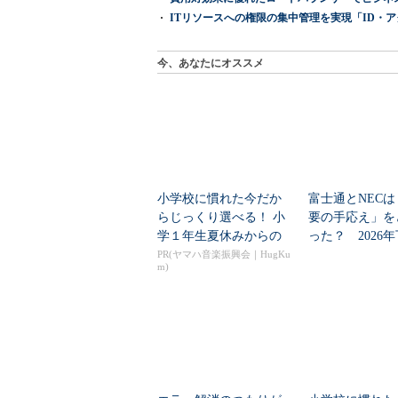
ITリソースへの権限の集中管理を実現「ID・アクセス管理 『I
今、あなたにオススメ
小学校に慣れた今だか
富士通とNECは
らじっくり選べる！ 小
要の手応え」を
学１年生夏休みからの
った？ 2026
「音楽教室」デビュ...
の見通しを考...
PR(ヤマハ音楽振興会｜HugKu
m)