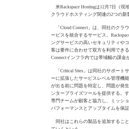
米Rackspace Hostingは12
クラウドホスティング関連の2つの新
「Cloud Connect」は、同社のクラ
ービスを統合するサービス。Rackspa
ングサービスの高いセキュリティや
客は要件に合わせて双方を利用できる。
Connectインフラ内では帯域幅の課
「Critical Sites」は同社のサポート
ーに拡張したサービスレベル管理機
が出る前に問題を特定し、問題が発
ンタープライズツールを提供する。すべてのラ
専門チームが顧客と協力し、ミッシ
パフォーマンスとアップタイムを保
同社はこれらの製品を追加すること
ていくという。