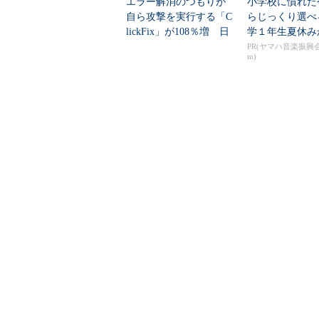
エラー解消のつもりが
小学校に慣れた
自ら攻撃を実行する「C
らじっくり選べ
lickFix」が108％増 日
学１年生夏休み
本の割...
「音楽教室」デビ
PR(ヤマハ音楽振興会
m)