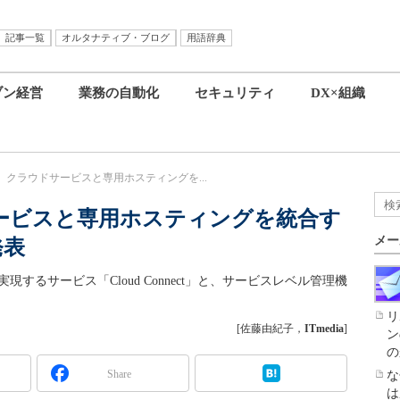
記事一覧
オルタナティブ・ブログ
用語辞典
ブン経営
業務の自動化
セキュリティ
DX×組織
pace、クラウドサービスと専用ホスティングを...
ウドサービスと専用ホスティングを統合す
メー
発表
実現するサービス「Cloud Connect」と、サービスレベル管理機
リ
[佐藤由紀子，
ITmedia
]
ン
の
Share
な
は