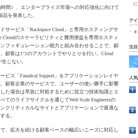
に
月7日（現地時間）、エンタープライズ市場への対応強化に向けて
製品を発表した。
アイ
ウドサービス「Rackspace Cloud」と専用ホスティングサ
キ
ce Cloudのスケーラビリティと費用便益を専用ホスティ
コンフィギュレーション能力と組み合わせることで、顧
注目
顧客は1つのアカウントでやりとりを行い、Cloud
金が生じない。
サービス「Fanatical Support」をアプリケーションレイヤ
人気
能。顧客企業のサービスで、ユーザーの使い勝手に影響
生した場合は早急に対処するために役立つ技術知識とエ
イフサイクルを通じてWeb Scale Engineersの
ョンクリティカルなサイトとアプリケーションで最適な
証する。
で、拡大を続ける顧客ベースの幅広いニーズに対応し