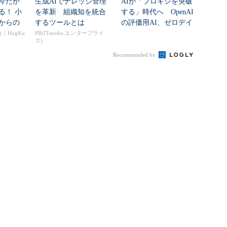
今だか
生成AIでナレッジ管理
AIが「プロキシを突破
る！ 小
を革新 組織知を統合
する」時代へ OpenAI
からの
するツールとは
の評価用AI、ゼロデイ
ュ...
脆弱性を自...
｜HugKu
PR(ITmedia エンタープライ
ズ)
Recommended by