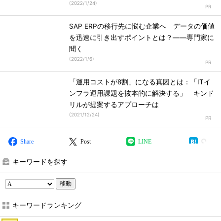
(
2022/1/24
)
SAP ERPの移行先に悩む企業へ データの価値
を迅速に引き出すポイントとは？――専門家に
聞く
(
2022/1/6
)
「運用コストが8割」になる真因とは：「ITイ
ンフラ運用課題を抜本的に解決する」 キンド
リルが提案するアプローチは
(
2021/12/24
)
Share
Post
LINE
キーワードを探す
移動
キーワードランキング