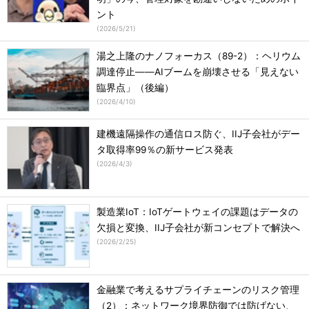
ント
(
2026/5/21
)
湯之上隆のナノフォーカス（89-2）：ヘリウム
調達停止――AIブームを崩壊させる「見えない
臨界点」（後編）
(
2026/4/10
)
建機遠隔操作の通信ロス防ぐ、IIJ子会社がデー
タ取得率99％の新サービス発表
(
2026/4/3
)
製造業IoT：IoTゲートウェイの課題はデータの
欠損と変換、IIJ子会社が新コンセプトで解決へ
(
2026/2/25
)
金融業で考えるサプライチェーンのリスク管理
（2）：ネットワーク境界防御では防げない、