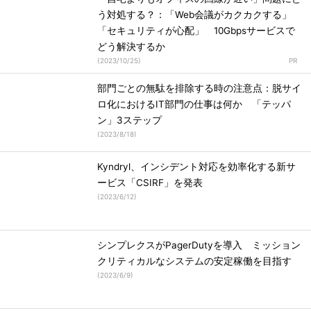
う対処する？：「Web会議がカクカクする」
「セキュリティが心配」 10Gbpsサービスで
どう解決するか
(
2023/10/25
)
部門ごとの無駄を排除する時の注意点：脱サイ
ロ化におけるIT部門の仕事は何か 「テッパ
ン」3ステップ
(
2023/8/18
)
Kyndryl、インシデント対応を効率化する新サ
ービス「CSIRF」を発表
(
2023/6/12
)
シンプレクスがPagerDutyを導入 ミッション
クリティカルなシステムの安定稼働を目指す
(
2023/6/9
)