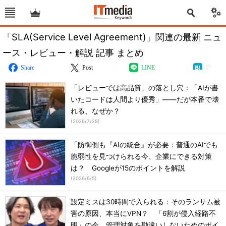
「SLA(Service Level Agreement)」関連の最新 ニュ
ース・レビュー・解説 記事 まとめ
Share
Post
LINE
「レビューでは高品質」の落とし穴：「AIが書
いたコードは人間より優秀」――だが本番で壊
れる、なぜか？
(
2026/7/28
)
「防御側も『AIの統合』が必要：普通のAIでも
脆弱性を見つけられる今、企業にできる対策
は？ Googleが15のポイントを解説
(
2026/6/5
)
設定ミスは30時間で入られる：そのランサム被
害の原因、本当にVPN？ 「6割が侵入経路不
明」の今、管理対象を勘違いしないためのポイ