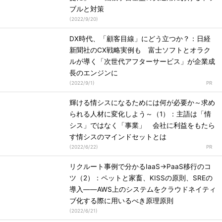
ブルと対策
(
2022/9/20
)
DX時代、「顧客目線」にどう立つか？：日経
新聞社のCX戦略実例も 富士ソフトとオラク
ルが導く「次世代アフターサービス」が企業成
長のエンジンに
(
2022/9/1
)
輝ける情シスになるためには何が必要か～求め
られる人材に変化しよう～（1）：主語は「情
シス」ではなく「事業」 会社に利益をもたら
す情シスのマインドセットとは
(
2022/6/22
)
リクルート事例で分かるIaaS→PaaS移行のコ
ツ（2）：ペットと家畜、KISSの原則、SREの
導入――AWS上のシステムをクラウドネイティ
ブ化する際に用いるべき原理原則
(
2022/6/21
)