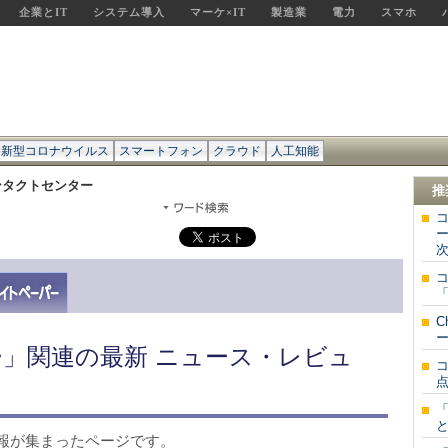
企業とIT
システム導入
マーケ×IT
製造業
電力
スマホ
新型コロナウイルス
スマートフォン
クラウド
人工知能
ンタクトセンター
推
次
「
C
ー
」関連の最新 ニュース・レビュ
点
と
報が集まったページです。