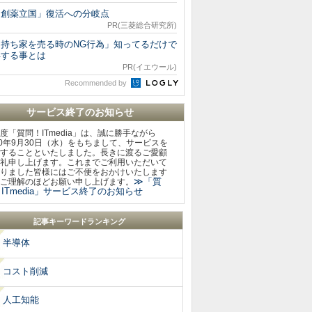
「創薬立国」復活への分岐点
PR(三菱総合研究所)
「持ち家を売る時のNG行為」知ってるだけで
得する事とは
PR(イエウール)
Recommended by
サービス終了のお知らせ
度「質問！ITmedia」は、誠に勝手ながら
20年9月30日（水）をもちまして、サービスを
することといたしました。長きに渡るご愛顧
礼申し上げます。これまでご利用いただいて
りました皆様にはご不便をおかけいたします
≫「質
ご理解のほどお願い申し上げます。
ITmedia」サービス終了のお知らせ
記事キーワードランキング
半導体
コスト削減
人工知能