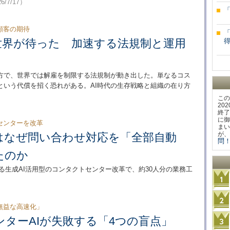
6/7/17）
顧客の期待
世界が待った 加速する法規制と運用
一方で、世界では解雇を制限する法規制が動き出した。単なるコス
という代償を招く恐れがある。AI時代の生存戦略と組織の在り方
この
20
終了
に御
センターを改革
まい
が、
はなぜ問い合わせ対応を「全部自動
問！
たのか
める生成AI活用型のコンタクトセンター改革で、約30人分の業務工
無益な高速化」
ターAIが失敗する「4つの盲点」