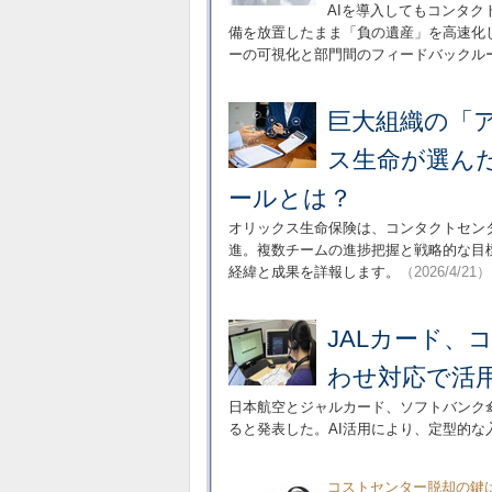
AIを導入してもコンタ
備を放置したまま「負の遺産」を高速化
ーの可視化と部門間のフィードバックル
巨大組織の「
ス生命が選ん
ールとは？
オリックス生命保険は、コンタクトセン
進。複数チームの進捗把握と戦略的な目標管理を
経緯と成果を詳報します。
（2026/4/21）
JALカード、
わせ対応で活
日本航空とジャルカード、ソフトバンク傘下
ると発表した。AI活用により、定型的
コストセンター脱却の鍵は