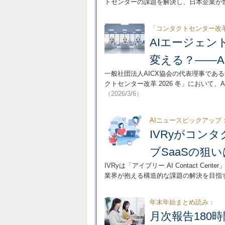
トセンターの課題を解決し、日本企業が
「コンタクトセンター改革2
AIエージェ
変える？――A
一般社団法人AICX協会の代表理事であ
クトセンター改革 2026 冬」において
（2026/3/6）
AIニュースピックアップ
IVRyがコン
ブSaaSの狙い
IVRyは「アイブリー AI Contact
業界が抱える構造的な課題の解決を目指
年末年始まとめ読み：
月次報告180