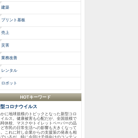
建築
プリント基板
売上
災害
業務改善
レンタル
ロボット
HOTキーワード
新型コロナウイルス
わかに地球規模のトピックとなった新型コロ
ウイルス。健康被害も心配だが、全国規模で
臨時休校、マスクやトイレットペーパーの品
など市民の日常生活への影響も大きくなって
る。これに対し企業からの支援策の発表も相
いでいるが、特に今回は子供向けのコンテン