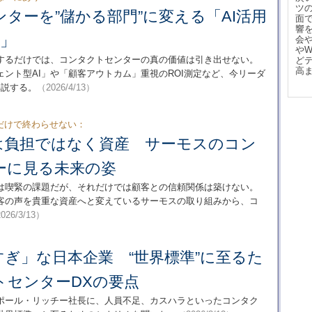
ツ
ターを”儲かる部門”に変える「AI活用
面
響
ド」
会
や
入するだけでは、コンタクトセンターの真の価値は引き出せない。
ど
高
ント型AI」や「顧客アウトカム」重視のROI測定など、今リーダ
解説する。
（2026/4/13）
だけで終わらせない：
は負担ではなく資産 サーモスのコン
ーに見る未来の姿
は喫緊の課題だが、それだけでは顧客との信頼関係は築けない。
客の声を貴重な資産へと変えているサーモスの取り組みから、コ
026/3/13）
ぎ」な日本企業 “世界標準”に至るた
トセンターDXの要点
伊藤ポール・リッチー社長に、人員不足、カスハラといったコンタク