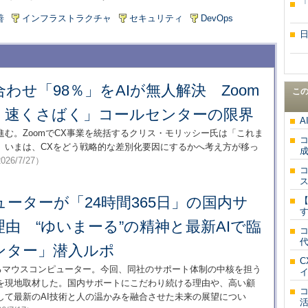
善
インフラストラクチャ
セキュリティ
DevOps
わせ「98％」をAIが無人解決 Zoom
こ
・速くさばく」コールセンターの限界
進む。ZoomでCX事業を統括するクリス・モリッシー氏は「これま
。いまは、CXをどう戦略的な差別化要因にするかへ考え方が移っ
026/7/27）
ーターが「24時間365日」の国内サ
由 “ゆいまーる”の精神と最新AIで臨
ンター」潜入ルポ
げるマウスコンピューター。今回、同社のサポート体制の中核を担う
を現地取材した。国内サポートにこだわり続ける理由や、高い顧
して最新のAI技術と人の温かみを融合させた未来の展望につい