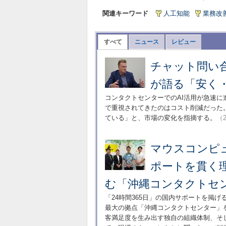
関連キーワード
人工知能
業務改
すべて
ニュース
レビュー
チャット問い合
が語る「安く
コンタクトセンターでのAI活用が急速に
で重視されてきたのはコスト削減だった
ている」と、市場の変化を指摘する。
（2
マウスコンピュ
ポートを貫く理
む「沖縄コンタクトセ
「24時間365日」の国内サポートを掲
最大の拠点「沖縄コンタクトセンター」
客満足度を生み出す独自の組織体制、そ