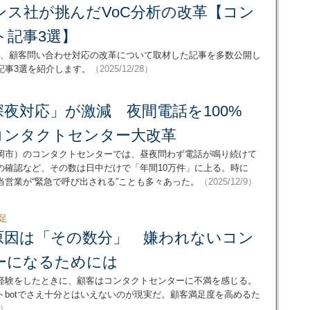
ンス社が挑んだVoC分析の改革【コン
ト記事3選】
の1年、顧客問い合わせ対応の改革について取材した記事を多数公開し
記事3選を紹介します。
（2025/12/28）
夜対応」が激減 夜間電話を100%
コンタクトセンター大改革
岡市）のコンタクトセンターでは、昼夜問わず電話が鳴り続けて
の確認など、その数は日中だけで「年間10万件」に上る。時に
営業が“緊急で呼び出される”ことも多々あった。
（2025/12/9）
不足
原因は「その数分」 嫌われないコン
ーになるためには
経験をしたときに、顧客はコンタクトセンターに不満を感じる。
トbotでさえ十分とはいえないのが現実だ。顧客満足度を高めるた
4）