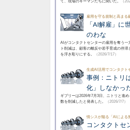
て、現場のキーマンたちに聞いた。
（202
雇用を守る規制と高まる
「AI解雇」に
のわな
AIがコンタクトセンターの雇用を奪う
ト削減は、顧客の離反や若手育成の停滞
を浮き彫りにする。
（2026/7/17）
生成AI活用でコンタクト
事例：ニトリ
化」しなかっ
ギブリーは2026年7月3日、ニトリと進
数を削減したと発表した。
（2026/7/7）
情シスが陥る「AIによる
コンタクトセン