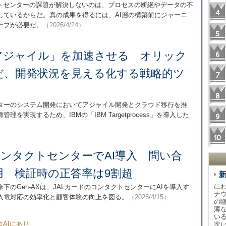
クトセンターの課題が解決しないのは、プロセスの断絶やデータの不
しているからだ。真の成果を得るには、AI層の構築前にジャーニ
ープが必要だ。
（2026/4/24）
アジャイル」を加速させる オリック
だ、開発状況を見える化する戦略的ツ
ターのシステム開発においてアジャイル開発とクラウド移行を推
実現するため、IBMの「IBM Targetprocess」を導入した
コンタクトセンターでAI導入 問い合
用 検証時の正答率は9割超
に
のGen-AXは、JALカードのコンタクトセンターにAIを導入す
ナ
な入電対応の効率化と顧客体験の向上を図る。
（2026/4/15）
の
薄
い
AIにあり
次