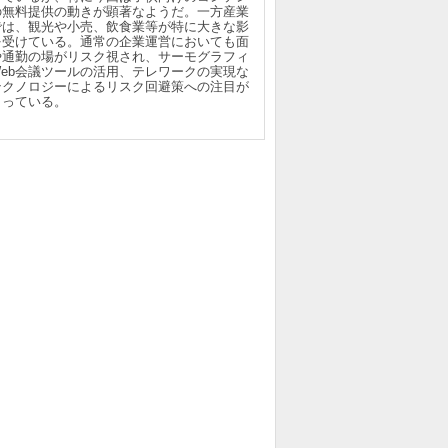
の無料提供の動きが顕著なようだ。一方産業
では、観光や小売、飲食業等が特に大きな影
を受けている。通常の企業運営においても面
や通勤の場がリスク視され、サーモグラフィ
Web会議ツールの活用、テレワークの実現な
テクノロジーによるリスク回避策への注目が
まっている。