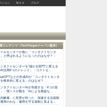
パソコン
旬ネタ
ブログ
奨コンテンツ（
TechTargetジャパン
提供）
コールセンターが急に「コンタクトセンタ
ー」と呼ばれるようになったのはなぜ？：
...
コンタクトセンターを”儲かる部門”に変える
AI活用6つのトレンド」：コストセ...
hatGPTなどの生成AIが「コンタクトセンタ
を根本的に変える」のはなぜ？...
コンタクトセンターAIが失敗する「4つの盲
」：情シスが陥る「AIによる無益な...
「AI解雇」に世界が待った 加速する法規制
運用のわな：雇用を守る規制と高まる...