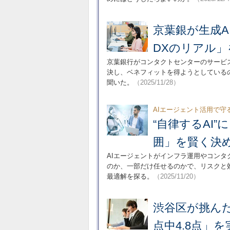
京葉銀が生成
DXのリアル
京葉銀行がコンタクトセンターのサービ
決し、ベネフィットを得ようとしている
聞いた。
（2025/11/28）
AIエージェント活用で守
“自律するAI
囲」を賢く決
AIエージェントがインフラ運用やコン
のか、一部だけ任せるのかで、リスクと
最適解を探る。
（2025/11/20）
渋谷区が挑ん
点中4.8点」