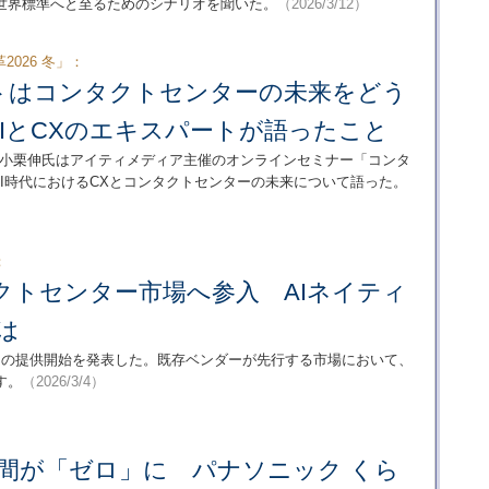
世界標準へと至るためのシナリオを聞いた。
（2026/3/12）
026 冬」：
ントはコンタクトセンターの未来をどう
IとCXのエキスパートが語ったこと
る小栗伸氏はアイティメディア主催のオンラインセミナー「コンタ
、AI時代におけるCXとコンタクトセンターの未来について語った。
：
タクトセンター市場へ参入 AIネイティ
は
 Center」の提供開始を発表した。既存ベンダーが先行する市場において、
す。
（2026/3/4）
時間が「ゼロ」に パナソニック くら