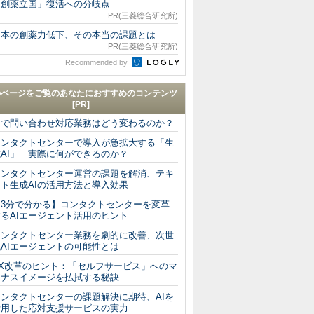
「創薬立国」復活への分岐点
PR(三菱総合研究所)
日本の創薬力低下、その本当の課題とは
PR(三菱総合研究所)
Recommended by
のページをご覧のあなたにおすすめのコンテンツ
[PR]
AIで問い合わせ対応業務はどう変わるのか？
コンタクトセンターで導入が急拡大する「生
成AI」 実際に何ができるのか？
コンタクトセンター運営の課題を解消、テキ
スト生成AIの活用方法と導入効果
【3分で分かる】コンタクトセンターを変革
するAIエージェント活用のヒント
コンタクトセンター業務を劇的に改善、次世
代AIエージェントの可能性とは
CX改革のヒント：「セルフサービス」へのマ
イナスイメージを払拭する秘訣
コンタクトセンターの課題解決に期待、AIを
活用した応対支援サービスの実力