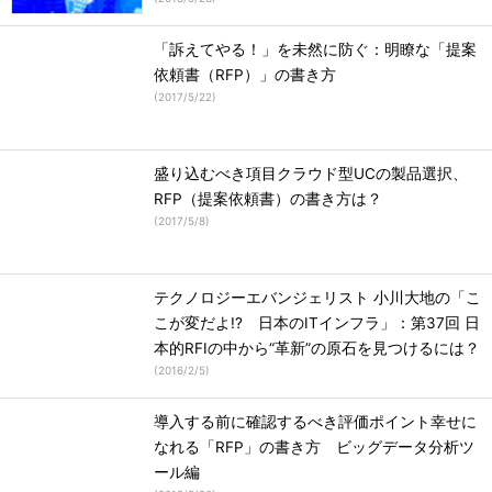
「訴えてやる！」を未然に防ぐ：明瞭な「提案
依頼書（RFP）」の書き方
(
2017/5/22
)
盛り込むべき項目クラウド型UCの製品選択、
RFP（提案依頼書）の書き方は？
(
2017/5/8
)
テクノロジーエバンジェリスト 小川大地の「こ
こが変だよ!? 日本のITインフラ」：第37回 日
本的RFIの中から“革新”の原石を見つけるには？
(
2016/2/5
)
導入する前に確認するべき評価ポイント幸せに
なれる「RFP」の書き方 ビッグデータ分析ツ
ール編