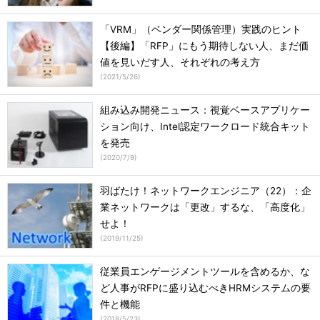
「VRM」（ベンダー関係管理）実践のヒント
【後編】「RFP」にもう期待しない人、まだ価
値を見いだす人、それぞれの考え方
(
2021/5/26
)
組み込み開発ニュース：視覚ベースアプリケー
ション向け、Intel認定ワークロード統合キット
を発売
(
2020/7/9
)
羽ばたけ！ネットワークエンジニア（22）：企
業ネットワークは「更改」するな、「高度化」
せよ！
(
2019/11/25
)
従業員エンゲージメントツールを含めるか、な
ど人事がRFPに盛り込むべきHRMシステムの要
件と機能
(
2018/5/23
)