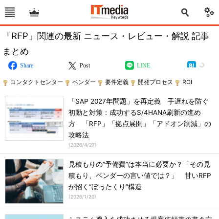
「RFP」関連の最新 ニュース・レビュー・解説 記事
まとめ
Share
Post
LINE
コンタクトセンター
ベンダー
要件定義
開発プロセス
ROI
「SAP 2027年問題」を再定義 手遅れを防ぐ
初動と対策：成功するS/4HANA刷新の進め
方 「RFP」「拠点展開」「アドオン削減」の
攻略法
(
2026/4/27
)
見積もりの“予備費”は本当に必要か？「その見
積もり、ベンダーの言い値では？」 甘いRFP
が招く“ぼったくり”構造
(
2026/1/20
)