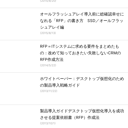
(
2015/8/20
)
オールフラッシュアレイ導入前に総確認幸せに
なれる「RFP」の書き方 SSD／オールフラッ
シュアレイ編
(
2015/8/13
)
RFP＝ITシステムに求める要件をまとめたも
の：改めて知っておきたい失敗しないCRMの
RFP作成方法
(
2014/5/22
)
ホワイトペーパー：デスクトップ仮想化のため
の製品導入戦略ガイド
(
2013/11/22
)
製品導入ガイドデスクトップ仮想化導入を成功
させる提案依頼書（RFP）作成法
(
2013/10/1
)