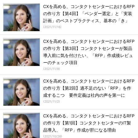
CXを高める、コンタクトセンターにおけるRFP
の作り方【第4回】「ベンダー選定」と「実装
計画」のベストプラクティス、基本の「き」
(
2021/11/16
)
CXを高める、コンタクトセンターにおけるRFP
の作り方【第3回】コンタクトセンターが製品
導入前に気を付けたい、「RFP」作成後レビュ
ーのチェック項目
(
2021/11/9
)
CXを高める、コンタクトセンターにおけるRFP
の作り方【第2回】過不足のない「RFP」を作
成するこつ 要件定義は社内の声を第一に
(
2021/11/2
)
CXを高める、コンタクトセンターにおけるRFP
の作り方【第1回】コンタクトセンターのIT製
品導入、「RFP」作成が肝になる理由
(
2021/10/26
)