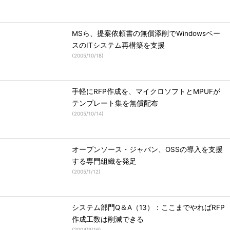
MSら、提案依頼書の無償添削でWindowsベー
スのITシステム再構築を支援
(
2005/10/18
)
手軽にRFP作成を、マイクロソフトとMPUFが
テンプレート集を無償配布
(
2005/10/14
)
オープンソース・ジャパン、OSSの導入を支援
する専門組織を発足
(
2005/1/12
)
システム部門Q＆A（13）：ここまでやればRFP
作成工数は削減できる
(
2004/9/16
)