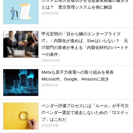
システム導入を成功させる提案依頼書の書き方
とは？ 受注管理システムを例に解説
(
2025/4/16
)
甲元宏明の「目から鱗のエンタープライズ
IT」：内製化が進めば、SIerはいらない？ 元
IT部門の筆者が考える「内製化時代のパートナ
ーの条件」
(
2024/12/13
)
Metaも原子力発電への取り組みを発表
Microsoft、Google、Amazonに続き
(
2024/12/4
)
ベンダー評価プロセスには「ルール」が不可欠
ITベンダー選定で迷走しないための「12ステッ
プ」はこれだ
(
2023/12/8
)