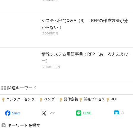
システム部門Q＆A（6）：RFPの作成方法が分
からない！
(
2004/8/11
)
情報システム用語事典：RFP（あーるえふえぴ
ー）
(
2003/10/27
)
関連キーワード
コンタクトセンター
ベンダー
要件定義
開発プロセス
ROI
Share
Post
LINE
キーワードを探す