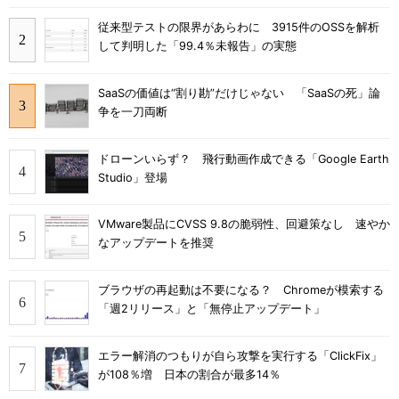
従来型テストの限界があらわに 3915件のOSSを解析
して判明した「99.4％未報告」の実態
SaaSの価値は“割り勘”だけじゃない 「SaaSの死」論
争を一刀両断
ドローンいらず？ 飛行動画作成できる「Google Earth
Studio」登場
VMware製品にCVSS 9.8の脆弱性、回避策なし 速やか
なアップデートを推奨
ブラウザの再起動は不要になる？ Chromeが模索する
「週2リリース」と「無停止アップデート」
エラー解消のつもりが自ら攻撃を実行する「ClickFix」
が108％増 日本の割合が最多14％