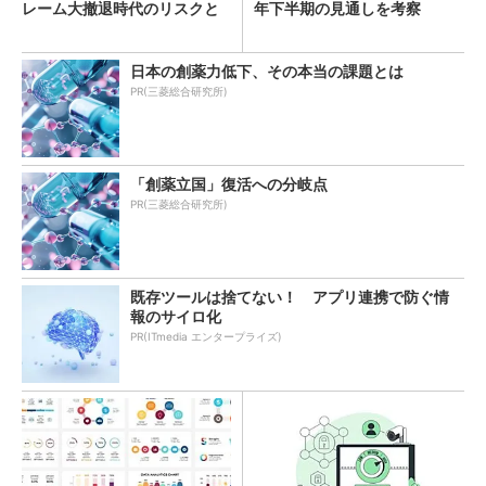
レーム大撤退時代のリスクと
年下半期の見通しを考察
教訓
日本の創薬力低下、その本当の課題とは
PR(三菱総合研究所)
「創薬立国」復活への分岐点
PR(三菱総合研究所)
既存ツールは捨てない！ アプリ連携で防ぐ情
報のサイロ化
PR(ITmedia エンタープライズ)