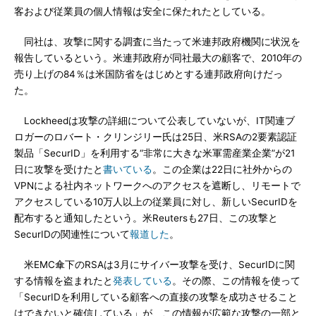
客および従業員の個人情報は安全に保たれたとしている。
同社は、攻撃に関する調査に当たって米連邦政府機関に状況を
報告しているという。米連邦政府が同社最大の顧客で、2010年の
売り上げの84％は米国防省をはじめとする連邦政府向けだっ
た。
Lockheedは攻撃の詳細について公表していないが、IT関連ブ
ロガーのロバート・クリンジリー氏は25日、米RSAの2要素認証
製品「SecurID」を利用する“非常に大きな米軍需産業企業”が21
日に攻撃を受けたと
書いている
。この企業は22日に社外からの
VPNによる社内ネットワークへのアクセスを遮断し、リモートで
アクセスしている10万人以上の従業員に対し、新しいSecurIDを
配布すると通知したという。米Reutersも27日、この攻撃と
SecurIDの関連性について
報道した
。
米EMC傘下のRSAは3月にサイバー攻撃を受け、SecurIDに関
する情報を盗まれたと
発表している
。その際、この情報を使って
「SecurIDを利用している顧客への直接の攻撃を成功させること
はできないと確信している」が、この情報が広範な攻撃の一部と