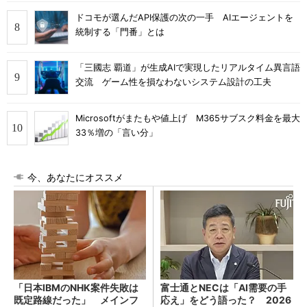
ドコモが選んだAPI保護の次の一手 AIエージェントを
統制する「門番」とは
「三國志 覇道」が生成AIで実現したリアルタイム異言語
交流 ゲーム性を損なわないシステム設計の工夫
Microsoftがまたもや値上げ M365サブスク料金を最大
33％増の「言い分」
今、あなたにオススメ
「日本IBMのNHK案件失敗は
富士通とNECは「AI需要の手
既定路線だった」 メインフ
応え」をどう語った？ 2026