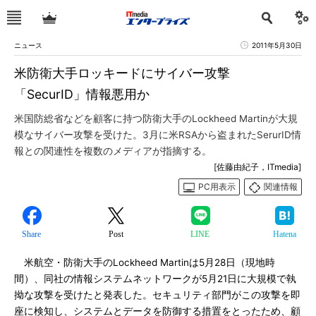
ニュース
2011年5月30日
米防衛大手ロッキードにサイバー攻撃
「SecurID」情報悪用か
米国防総省などを顧客に持つ防衛大手のLockheed Martinが大規
模なサイバー攻撃を受けた。3月に米RSAから盗まれたSerurID情
報との関連性を複数のメディアが指摘する。
[佐藤由紀子，ITmedia]
PC用表示
関連情報
Share
Post
LINE
Hatena
米航空・防衛大手のLockheed Martinは5月28日（現地時
間）、同社の情報システムネットワークが5月21日に大規模で執
拗な攻撃を受けたと発表した。セキュリティ部門がこの攻撃を即
座に検知し、システムとデータを防御する措置をとったため、顧