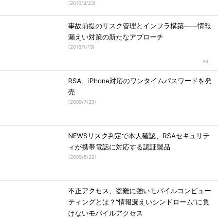
(
2010/8/23
)
事故前提のリスク管理とインフラ構築――情報
漏えい対策の新たなアプローチ
(
2010/1/19
)
RSA、iPhone対応のワンタイムパスワードを発
売
(
2009/7/23
)
NEWSリスク判定で本人確認、RSAセキュリテ
ィが携帯電話に対応する認証製品
(
2009/5/22
)
不正アクセス、盗難に強いモバイルコンピュー
ティングとは？“情報漏えいシンドローム”に負
けないモバイルアクセス