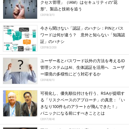
クセス管理」（IAM）はセキュリティの“花
形”、製品と技術を追う
(
2019/3/1
)
今さら聞けない「認証」のハナシ：PINとパス
ワードは何が違う？ 意外と知らない「知識認
証」のハナシ
(
2019/2/20
)
ユーザー名とパスワード以外の方法を考えるID
管理システムはAI、生体認証を活用へ ユーザ
ー環境の多様性にどう対応するか
(
2018/6/1
)
可視化し、優先順位付けを行う、RSAが提唱す
る「リスクベースのアプローチ」の真意：「い
きなり100件ものアラートが飛んできた！」
パニックになる前にすべきこととは
(
2017/8/4
)