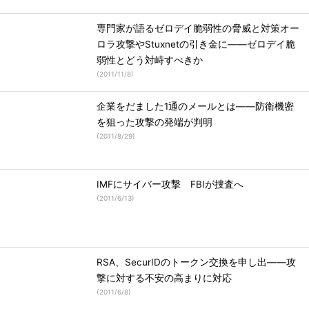
専門家が語るゼロデイ脆弱性の脅威と対策オー
ロラ攻撃やStuxnetの引き金に――ゼロデイ脆
弱性とどう対峙すべきか
(
2011/11/8
)
企業をだました1通のメールとは――防衛機密
を狙った攻撃の発端が判明
(
2011/8/29
)
IMFにサイバー攻撃 FBIが捜査へ
(
2011/6/13
)
RSA、SecurIDのトークン交換を申し出――攻
撃に対する不安の高まりに対応
(
2011/6/8
)