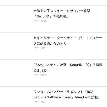
米防衛大手ロッキードにサイバー攻撃
「SecurID」情報悪用か
(
2011/5/30
)
セキュリティ・ダークナイト（7）：メタデー
タに残る微かなカオリ
(
2011/5/11
)
RSAのシステムに攻撃 SecurIDに関する情報
盗まれる
(
2011/3/22
)
ワンタイムパスワード生成ソフト「RSA
SecurID Software Token」がAndroidに対応
(
2011/2/4
)