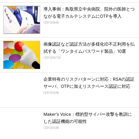
導入事例：鳥取県立中央病院、院外の医師とつ
ながる電子カルテシステムにOTPを導入
(
2013/8/8
)
画像認証など認証方法が多様化ID不正利用を払
拭する「ワンタイムパスワード製品」10選
(
2013/6/13
)
企業特有のリスクパターンに対応：RSAの認証
サーバ、OTPに加えリスクベース認証に対応
(
2013/5/8
)
Maker's Voice：標的型サイバー攻撃を教訓に
した認証機能の可能性
(
2013/5/8
)