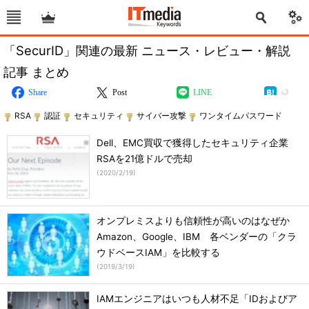
「SecurID」関連の最新 ニュース・レビュー・解説
記事 まとめ
Share
Post
LINE
RSA
認証
セキュリティ
サイバー攻撃
ワンタイムパスワード
Dell、EMC買収で獲得したセキュリティ企業
RSAを21億ドルで売却
(
2020/2/19
)
オンプレミスよりも信頼性が高いのはなぜか
Amazon、Google、IBM 各ベンダーの「クラ
ウドベースIAM」を比較する
(
2019/3/19
)
IAMエンジニアはいつも人材不足「IDおよびア