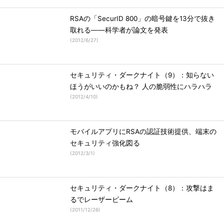
RSAの「SecurID 800」の暗号鍵を13分で抜き
取れる――科学者が論文を発表
(
2012/6/27
)
セキュリティ・ダークナイト（9）：知らない
ほうがいいのかもね？ 人の脆弱性にハラハラ
(
2012/4/10
)
モバイルアプリにRSAの認証技術提供、端末の
セキュリティ強化図る
(
2012/3/1
)
セキュリティ・ダークナイト（8）：攻撃はま
るでレーザービーム
(
2011/12/26
)