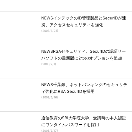
NEWSインテックのID管理製品とSecurIDが連
携、アクセスセキュリティを強化
(
2008/8/25
)
NEWSRSAセキュリティ、SecurIDの認証サー
バソフトの最新版に2つのオプションを追加
(
2008/7/1
)
NEWS千葉銀、ネットバンキングのセキュリテ
ィ強化にRSA SecurIDを採用
(
2008/6/16
)
通信教育のSBI大学院大学、受講時の本人認証
にワンタイムパスワードを採用
(
2008/3/17
)