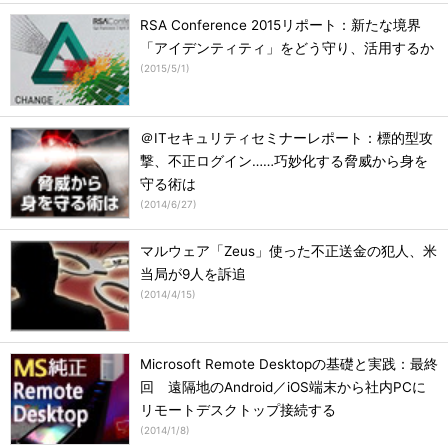
RSA Conference 2015リポート：新たな境界
「アイデンティティ」をどう守り、活用するか
(
2015/5/1
)
＠ITセキュリティセミナーレポート：標的型攻
撃、不正ログイン……巧妙化する脅威から身を
守る術は
(
2014/6/27
)
マルウェア「Zeus」使った不正送金の犯人、米
当局が9人を訴追
(
2014/4/15
)
Microsoft Remote Desktopの基礎と実践：最終
回 遠隔地のAndroid／iOS端末から社内PCに
リモートデスクトップ接続する
(
2014/1/8
)