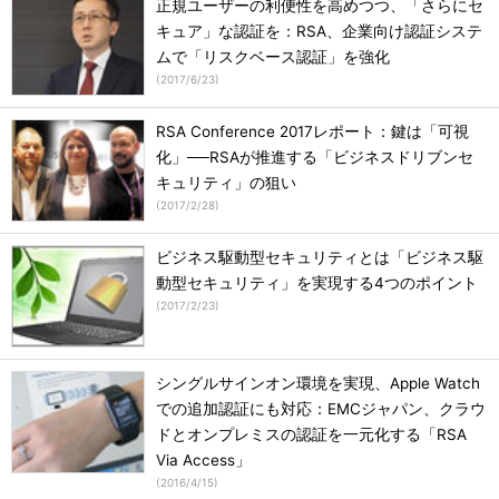
正規ユーザーの利便性を高めつつ、「さらにセ
キュア」な認証を：RSA、企業向け認証システ
ムで「リスクベース認証」を強化
(
2017/6/23
)
RSA Conference 2017レポート：鍵は「可視
化」──RSAが推進する「ビジネスドリブンセ
キュリティ」の狙い
(
2017/2/28
)
ビジネス駆動型セキュリティとは「ビジネス駆
動型セキュリティ」を実現する4つのポイント
(
2017/2/23
)
シングルサインオン環境を実現、Apple Watch
での追加認証にも対応：EMCジャパン、クラウ
ドとオンプレミスの認証を一元化する「RSA
Via Access」
(
2016/4/15
)