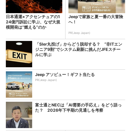
日本通運×アクセンチュアの1
Jeepで家族と夏一番の大冒険
24億円訴訟に学ぶ、なぜ大規
へ！
模開発は“燃える”のか
PR(Jeep Japan)
「SIer丸投げ」からどう脱却する？ “非ITエン
ジニア9割”でシステム刷新に挑んだJFEスチー
ルに学ぶ
Jeep アソビュー！ギフト当たる
PR(Jeep Japan)
富士通とNECは「AI需要の手応え」をどう語っ
た？ 2026年下半期の見通しを考察