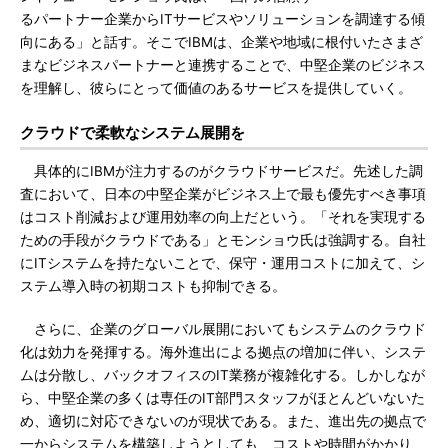
るパートナー企業からITサービスやソリューションを調達する傾
向にある」と話す。そこでIBMは、企業や地域に根付いたさまざ
まなビジネスパートナーと連携することで、中堅企業のビジネス
を理解し、彼らにとって価値のあるサービスを提供していく。
クラウドで柔軟なシステム展開を
具体的にIBMが注力するのがクラウドサービスだ。先述した調
査において、日本の中堅企業がビジネス上で最も優先すべき事項
はコスト削減および運用効率の向上だという。「それを実現する
ための手段がクラウドである」とモンショウ氏は強調する。自社
にITシステムを持たないことで、保守・運用コストに加えて、シ
ステム導入時の初期コストも抑制できる。
さらに、企業のグローバル展開においてもシステムのクラウド
化は効力を発揮する。海外進出による拠点の増加に伴い、システ
ムは分散し、バックオフィスのIT業務が複雑化する。しかしなが
ら、中堅企業の多くは専任のIT部門スタッフがほとんどいないた
め、適切に対応できないのが現状である。また、進出先の拠点で
一からシステムを構築しようとしても、コストや時間がかかり、