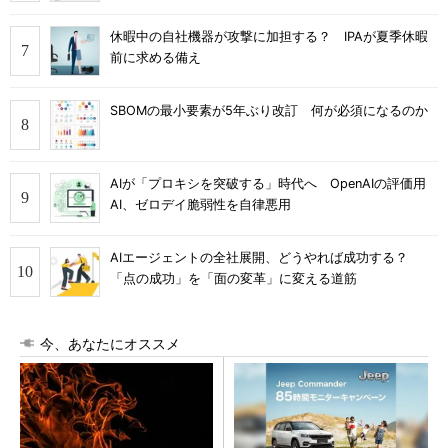
休暇中の自社機器が攻撃に加担する？ IPAが夏季休暇
前に求める備え
SBOMの最小要素が5年ぶり改訂 何が必須になるのか
AIが「プロキシを突破する」時代へ OpenAIの評価用
AI、ゼロデイ脆弱性を自律悪用
AIエージェントの全社展開、どうやれば成功する？
「点の成功」を「面の変革」に変える道筋
今、あなたにオススメ