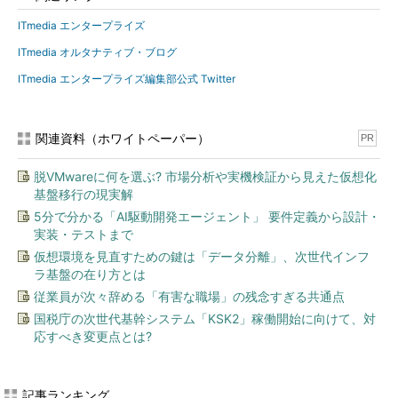
ITmedia エンタープライズ
ITmedia オルタナティブ・ブログ
ITmedia エンタープライズ編集部公式 Twitter
関連資料（ホワイトペーパー）
PR
脱VMwareに何を選ぶ? 市場分析や実機検証から見えた仮想化
基盤移行の現実解
5分で分かる「AI駆動開発エージェント」 要件定義から設計・
実装・テストまで
仮想環境を見直すための鍵は「データ分離」、次世代インフ
ラ基盤の在り方とは
従業員が次々辞める「有害な職場」の残念すぎる共通点
国税庁の次世代基幹システム「KSK2」稼働開始に向けて、対
応すべき変更点とは?
記事ランキング