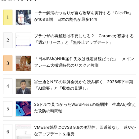
エラー解消のつもりが自ら攻撃を実行する「ClickFix」
が108％増 日本の割合が最多14％
ブラウザの再起動は不要になる？ Chromeが模索する
「週2リリース」と「無停止アップデート」
「日本IBMのNHK案件失敗は既定路線だった」 メイン
フレーム大撤退時代のリスクと教訓
富士通とNECの決算会見から読み解く、2026年下半期
「AI需要」と「収益の見通し」
25ドルで見つかったWordPressの脆弱性 生成AIが変え
た攻防の時間軸
VMware製品にCVSS 9.8の脆弱性、回避策なし 速やか
なアップデートを推奨