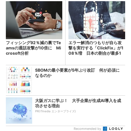
フィッシング92％減の裏でTe
エラー解消のつもりが自ら攻
amsの通話攻撃が10倍に Mi
撃を実行する「ClickFix」が1
crosoft分析
08％増 日本の割合が最多1
4％
SBOMの最小要素が5年ぶり改訂 何が必須に
なるのか
大阪ガスに学ぶ！ 大手企業が生成AI導入を成
功させる理由
PR(ITmedia エンタープライズ)
Recommended by