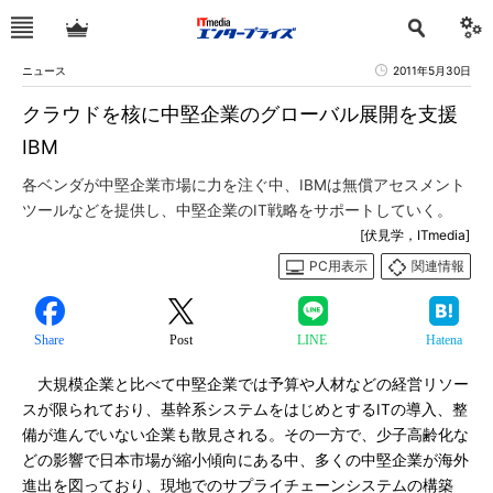
ニュース
2011年5月30日
クラウドを核に中堅企業のグローバル展開を支援
IBM
各ベンダが中堅企業市場に力を注ぐ中、IBMは無償アセスメント
ツールなどを提供し、中堅企業のIT戦略をサポートしていく。
[伏見学，ITmedia]
PC用表示
関連情報
Share
Post
LINE
Hatena
大規模企業と比べて中堅企業では予算や人材などの経営リソー
スが限られており、基幹系システムをはじめとするITの導入、整
備が進んでいない企業も散見される。その一方で、少子高齢化な
どの影響で日本市場が縮小傾向にある中、多くの中堅企業が海外
進出を図っており、現地でのサプライチェーンシステムの構築