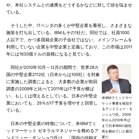
や、本社システムとの連携をどうするかなどに対して頭を悩ませ
ている。
そうした中、ITベンダの多くが中堅企業を重視し、さまざまな
施策を打ち出している。IBMもその1社だ。同社では、社員1000
人以下で、かつ多国籍企業の子会社ではない、メインフレームを
利用していない企業を中堅企業と定義しており、この市場は2011
年には1630億ドルの規模になると見ている。
同社が2010年10月～12月の期間で、世界28カ
国の中堅企業2112社（日本からは100社）を対象
に実施した調査によると、大多数の企業が前回
調査の2009年と比べて2011年はIT予算が横ば
い、もしくは増えるとしている。日本の中堅企
米IBMでミッドマー
業においても、29％がIT予算を増やすと回答し
ケット事業を統括す
るアンドリュー・モ
ている。
ンショウ氏。2009
年から2010年半ば
日本の中堅企業の特徴について、米IBMでミ
まで日本IBMの副社
ッドマーケット ゼネラルマネジャーを務めるア
長を務めていた親日
家だ
ンドリュー・モンショウ氏は、「国内の信頼す