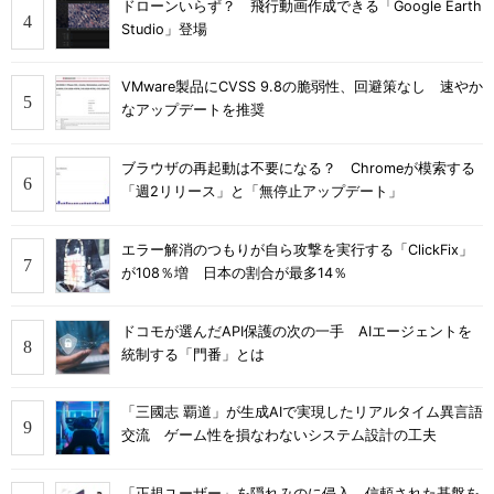
ドローンいらず？ 飛行動画作成できる「Google Earth
Studio」登場
VMware製品にCVSS 9.8の脆弱性、回避策なし 速やか
なアップデートを推奨
ブラウザの再起動は不要になる？ Chromeが模索する
「週2リリース」と「無停止アップデート」
エラー解消のつもりが自ら攻撃を実行する「ClickFix」
が108％増 日本の割合が最多14％
ドコモが選んだAPI保護の次の一手 AIエージェントを
統制する「門番」とは
「三國志 覇道」が生成AIで実現したリアルタイム異言語
交流 ゲーム性を損なわないシステム設計の工夫
「正規ユーザー」を隠れみのに侵入 信頼された基盤を