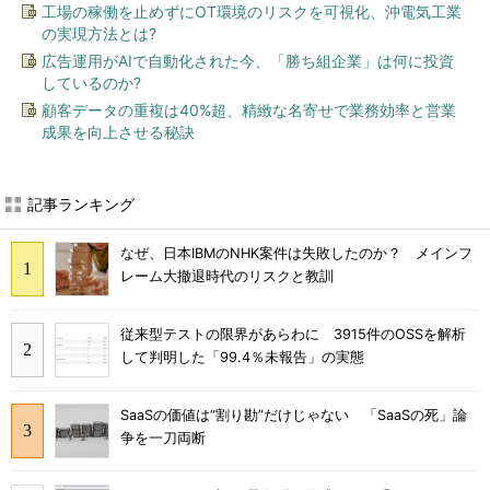
工場の稼働を止めずにOT環境のリスクを可視化、沖電気工業
の実現方法とは?
広告運用がAIで自動化された今、「勝ち組企業」は何に投資
しているのか?
顧客データの重複は40%超、精緻な名寄せで業務効率と営業
成果を向上させる秘訣
記事ランキング
なぜ、日本IBMのNHK案件は失敗したのか？ メインフ
レーム大撤退時代のリスクと教訓
従来型テストの限界があらわに 3915件のOSSを解析
して判明した「99.4％未報告」の実態
SaaSの価値は“割り勘”だけじゃない 「SaaSの死」論
争を一刀両断