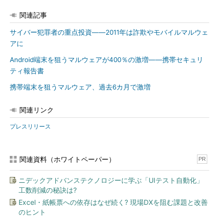
関連記事
サイバー犯罪者の重点投資――2011年は詐欺やモバイルマルウェ
アに
Android端末を狙うマルウェアが400％の激増――携帯セキュリ
ティ報告書
携帯端末を狙うマルウェア、過去6カ月で激増
関連リンク
プレスリリース
関連資料（ホワイトペーパー）
PR
ニデックアドバンステクノロジーに学ぶ「UIテスト自動化」
工数削減の秘訣は?
Excel・紙帳票への依存はなぜ続く? 現場DXを阻む課題と改善
のヒント