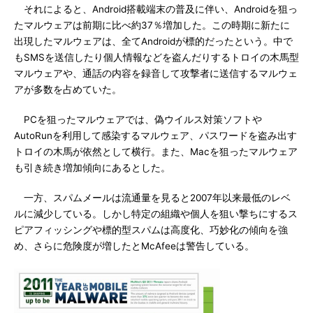
それによると、Android搭載端末の普及に伴い、Androidを狙っ
たマルウェアは前期に比べ約37％増加した。この時期に新たに
出現したマルウェアは、全てAndroidが標的だったという。中で
もSMSを送信したり個人情報などを盗んだりするトロイの木馬型
マルウェアや、通話の内容を録音して攻撃者に送信するマルウェ
アが多数を占めていた。
PCを狙ったマルウェアでは、偽ウイルス対策ソフトや
AutoRunを利用して感染するマルウェア、パスワードを盗み出す
トロイの木馬が依然として横行。また、Macを狙ったマルウェア
も引き続き増加傾向にあるとした。
一方、スパムメールは流通量を見ると2007年以来最低のレベ
ルに減少している。しかし特定の組織や個人を狙い撃ちにするス
ピアフィッシングや標的型スパムは高度化、巧妙化の傾向を強
め、さらに危険度が増したとMcAfeeは警告している。