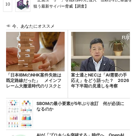
狙う最新サイバー脅威【調査】
今、あなたにオススメ
「日本IBMのNHK案件失敗は
富士通とNECは「AI需要の手
既定路線だった」 メインフ
応え」をどう語った？ 2026
レーム大撤退時代のリスクと
年下半期の見通しを考察
教訓
SBOMの最小要素が5年ぶり改訂 何が必須に
なるのか
AIが「プロキシを突破する」時代へ OpenAI