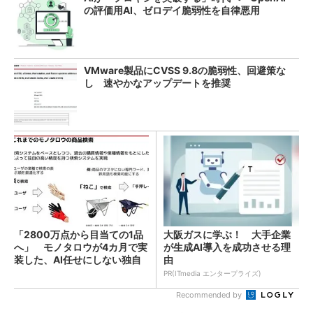
の評価用AI、ゼロデイ脆弱性を自律悪用
VMware製品にCVSS 9.8の脆弱性、回避策な
し 速やかなアップデートを推奨
「2800万点から目当ての1品
大阪ガスに学ぶ！ 大手企業
へ」 モノタロウが4カ月で実
が生成AI導入を成功させる理
装した、AI任せにしない独自
由
検索機能
PR(ITmedia エンタープライズ)
Recommended by