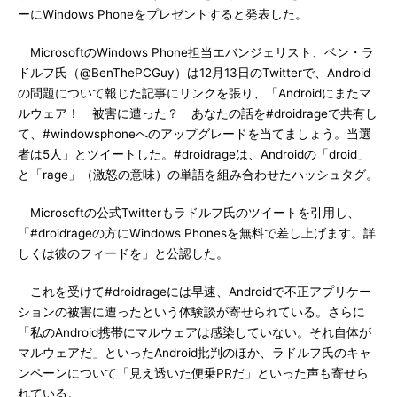
ーにWindows Phoneをプレゼントすると発表した。
MicrosoftのWindows Phone担当エバンジェリスト、ベン・ラ
ドルフ氏（@BenThePCGuy）は12月13日のTwitterで、Android
の問題について報じた記事にリンクを張り、「Androidにまたマ
ルウェア！ 被害に遭った？ あなたの話を#droidrageで共有し
て、#windowsphoneへのアップグレードを当てましょう。当選
者は5人」とツイートした。#droidrageは、Androidの「droid」
と「rage」（激怒の意味）の単語を組み合わせたハッシュタグ。
Microsoftの公式Twitterもラドルフ氏のツイートを引用し、
「#droidrageの方にWindows Phonesを無料で差し上げます。詳
しくは彼のフィードを」と公認した。
これを受けて#droidrageには早速、Androidで不正アプリケー
ションの被害に遭ったという体験談が寄せられている。さらに
「私のAndroid携帯にマルウェアは感染していない。それ自体が
マルウェアだ」といったAndroid批判のほか、ラドルフ氏のキャ
ンペーンについて「見え透いた便乗PRだ」といった声も寄せら
れている。