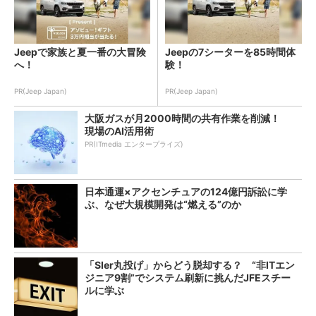
Jeepで家族と夏一番の大冒険
Jeepの7シーターを85時間体
へ！
験！
PR(Jeep Japan)
PR(Jeep Japan)
大阪ガスが月2000時間の共有作業を削減！
現場のAI活用術
PR(ITmedia エンタープライズ)
日本通運×アクセンチュアの124億円訴訟に学
ぶ、なぜ大規模開発は“燃える”のか
「SIer丸投げ」からどう脱却する？ “非ITエン
ジニア9割”でシステム刷新に挑んだJFEスチー
ルに学ぶ