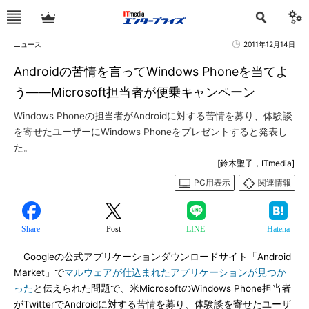
ニュース
2011年12月14日
Androidの苦情を言ってWindows Phoneを当てよ
う――Microsoft担当者が便乗キャンペーン
Windows Phoneの担当者がAndroidに対する苦情を募り、体験談
を寄せたユーザーにWindows Phoneをプレゼントすると発表し
た。
[鈴木聖子，ITmedia]
PC用表示
関連情報
Share
Post
LINE
Hatena
Googleの公式アプリケーションダウンロードサイト「Android
Market」で
マルウェアが仕込まれたアプリケーションが見つか
った
と伝えられた問題で、米MicrosoftのWindows Phone担当者
がTwitterでAndroidに対する苦情を募り、体験談を寄せたユーザ