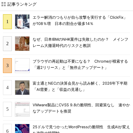
記事ランキング
エラー解消のつもりが自ら攻撃を実行する「ClickFix」
が108％増 日本の割合が最多14％
なぜ、日本IBMのNHK案件は失敗したのか？ メインフ
レーム大撤退時代のリスクと教訓
ブラウザの再起動は不要になる？ Chromeが模索する
「週2リリース」と「無停止アップデート」
富士通とNECの決算会見から読み解く、2026年下半期
「AI需要」と「収益の見通し」
VMware製品にCVSS 9.8の脆弱性、回避策なし 速やか
なアップデートを推奨
25ドルで見つかったWordPressの脆弱性 生成AIが変え