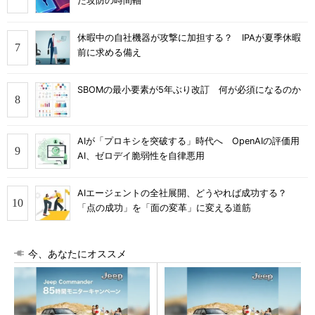
た攻防の時間軸
休暇中の自社機器が攻撃に加担する？ IPAが夏季休暇
前に求める備え
SBOMの最小要素が5年ぶり改訂 何が必須になるのか
AIが「プロキシを突破する」時代へ OpenAIの評価用
AI、ゼロデイ脆弱性を自律悪用
AIエージェントの全社展開、どうやれば成功する？
「点の成功」を「面の変革」に変える道筋
今、あなたにオススメ