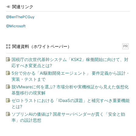
関連リンク
@BenThePCGuy
@Microsoft
関連資料（ホワイトペーパー）
PR
国税庁の次世代基幹システム「KSK2」稼働開始に向けて、対
応すべき変更点とは?
5分で分かる「AI駆動開発エージェント」 要件定義から設計・
実装・テストまで
脱VMwareに何を選ぶ? 市場分析や実機検証から見えた仮想化
基盤移行の現実解
ゼロトラストにおける「IDaaSの課題」と補完すべき重要機能
とは?
ソブリンAIの価値は? 国産サーバベンダーが貫く「安全と効
率」の設計思想