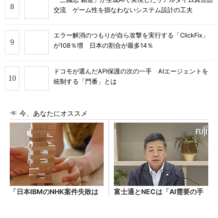
交流 ゲーム性を損なわないシステム設計の工夫
エラー解消のつもりが自ら攻撃を実行する「ClickFix」
が108％増 日本の割合が最多14％
ドコモが選んだAPI保護の次の一手 AIエージェントを
統制する「門番」とは
今、あなたにオススメ
「日本IBMのNHK案件失敗は
富士通とNECは「AI需要の手
既定路線だった」 メインフ
応え」をどう語った？ 2026
レーム大撤退時代のリスクと
年下半期の見通しを考察
教訓