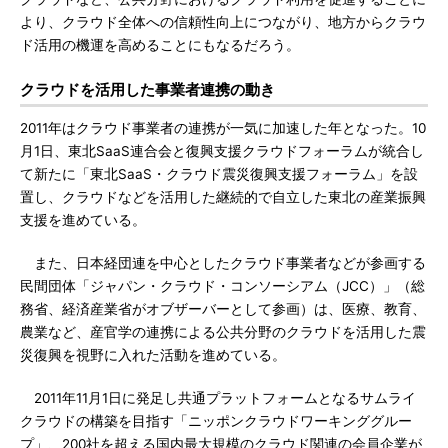
より、クラウド全体への信頼性向上につながり、地方からクラウ
ド活用の機運を高めることにもなるだろう。
クラウドを活用した事業者連携の動き
2011年はクラウド事業者の連携が一気に加速した年となった。10
月1日、東北SaaS連合会と復興支援クラウドフォーラムが統合し
て新たに「東北SaaS・クラウド震災復興支援フォーラム」を設
置し、クラウドなどを活用した継続的で自立した東北の産業振興
支援を進めている。
また、日本経団連を中心としたクラウド事業者などが参画する
民間団体「ジャパン・クラウド・コンソーシアム（JCC）」（総
務省、経済産業省がオブザーバーとして参画）は、医療、教育、
農業など、産官学の連携による公共分野のクラウドを活用した震
災復興を視野に入れた活動を進めている。
2011年11月1日に発足し共通プラットフォームとなるサムライ
クラウドの構築を目指す「ニッポンクラウドワーキンググルー
プ」、200社を超える国内最大規模のクラウド関連の会員企業が