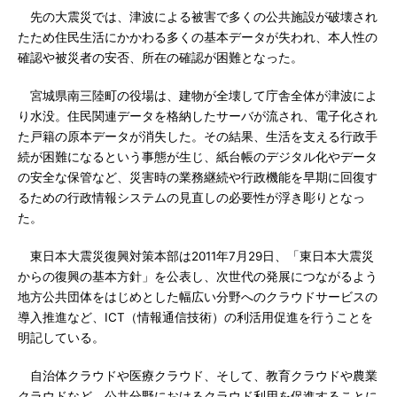
先の大震災では、津波による被害で多くの公共施設が破壊され
たため住民生活にかかわる多くの基本データが失われ、本人性の
確認や被災者の安否、所在の確認が困難となった。
宮城県南三陸町の役場は、建物が全壊して庁舎全体が津波によ
り水没。住民関連データを格納したサーバが流され、電子化され
た戸籍の原本データが消失した。その結果、生活を支える行政手
続が困難になるという事態が生じ、紙台帳のデジタル化やデータ
の安全な保管など、災害時の業務継続や行政機能を早期に回復す
るための行政情報システムの見直しの必要性が浮き彫りとなっ
た。
東日本大震災復興対策本部は2011年7月29日、「東日本大震災
からの復興の基本方針」を公表し、次世代の発展につながるよう
地方公共団体をはじめとした幅広い分野へのクラウドサービスの
導入推進など、ICT（情報通信技術）の利活用促進を行うことを
明記している。
自治体クラウドや医療クラウド、そして、教育クラウドや農業
クラウドなど、公共分野におけるクラウド利用を促進することに