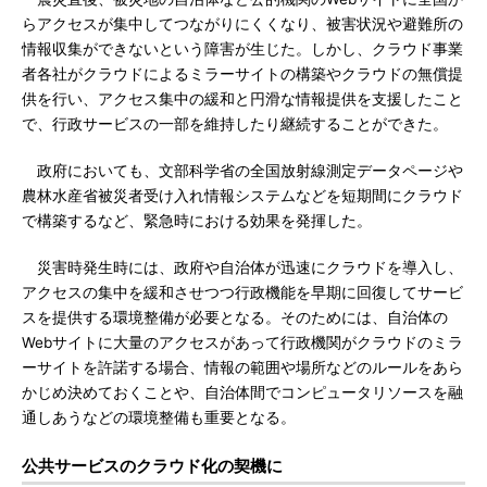
らアクセスが集中してつながりにくくなり、被害状況や避難所の
情報収集ができないという障害が生じた。しかし、クラウド事業
者各社がクラウドによるミラーサイトの構築やクラウドの無償提
供を行い、アクセス集中の緩和と円滑な情報提供を支援したこと
で、行政サービスの一部を維持したり継続することができた。
政府においても、文部科学省の全国放射線測定データページや
農林水産省被災者受け入れ情報システムなどを短期間にクラウド
で構築するなど、緊急時における効果を発揮した。
災害時発生時には、政府や自治体が迅速にクラウドを導入し、
アクセスの集中を緩和させつつ行政機能を早期に回復してサービ
スを提供する環境整備が必要となる。そのためには、自治体の
Webサイトに大量のアクセスがあって行政機関がクラウドのミラ
ーサイトを許諾する場合、情報の範囲や場所などのルールをあら
かじめ決めておくことや、自治体間でコンピュータリソースを融
通しあうなどの環境整備も重要となる。
公共サービスのクラウド化の契機に