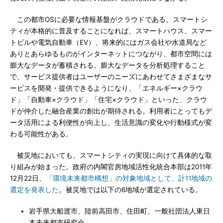
この都市OSに必要な情報基盤がクラウドである。スマートシ
ティが本格的に普及することになれば、スマートハウス、スマー
トビルや電気自動車（EV）、将来的にはガス会社や水道局など
ありとあらゆるものがインターネットにつながり、都市空間には
膨大なデータが蓄積される。膨大なデータを分析処理すること
で、サービス提供者はユーザーのニーズにあわせてさまざまなサ
ービスを開発・提供できるようになり、「エネルギー×クラウ
ド」「自動車×クラウド」「住宅×クラウド」といった、クラウ
ドが仲介した融合産業の創出が期待される。利用者にとってもデ
ータ活用による利便性が向上し、生活意識の変化や行動様式が変
わる可能性がある。
被災地においても、スマートシティの実現に向けて具体的な取
り組みが始まった。政府の内閣官房地域活性化統合本部は2011年
12月22日、
「環境未来都市構想」の対象地域として、計11地域の
選定を発表した
。被災地では以下の6地域が選定されている。
岩手県大船渡市、陸前高田市、住田町、一般社団法人東日
本未来都市研究会