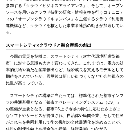
参加する「クラウドビジネスアライアンス」、そして、オープン
ソースを用いるクラウド技術の研究・情報交換を行うコミュニテ
ィの「オープンクラウドキャンパス」を主催するクラウド利用促
進機構など、クラウドを核とした事業者連携の動きが加速してい
る。
スマートシティ×クラウドと融合産業の創出
今回の震災を契機に、スマートシティ（次世代環境配慮型都
市）に対する意識も大きく変わってきた。これまでは、電力の効
率的供給や新たな産業創出など、経済成長を支えるモデルとして
期待をされていたが、震災後は新しい街づくりなど社会的視点の
比重が高まっている。
スマートシティの構築に当たっては、標準化された都市インフ
ラの共通基盤となる「都市オペレーティングシステム（OS）」
の整備が重要となる。都市OS上で地域の特性に応じたさまざま
なソフトやサービスが提供され、自治体や民間企業、そして住民
がこれらを共同利用して街の機能の全体最適化を進めることが、
住民の利便性向上や街全体の産業、経済発展につながる。