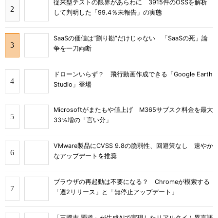
従来型テストの限界があらわに 3915件のOSSを解析
して判明した「99.4％未報告」の実態
SaaSの価値は“割り勘”だけじゃない 「SaaSの死」論
争を一刀両断
ドローンいらず？ 飛行動画作成できる「Google Earth
Studio」登場
Microsoftがまたもや値上げ M365サブスク料金を最大
33％増の「言い分」
VMware製品にCVSS 9.8の脆弱性、回避策なし 速やか
なアップデートを推奨
ブラウザの再起動は不要になる？ Chromeが模索する
「週2リリース」と「無停止アップデート」
「三國志 覇道」が生成AIで実現したリアルタイム異言語