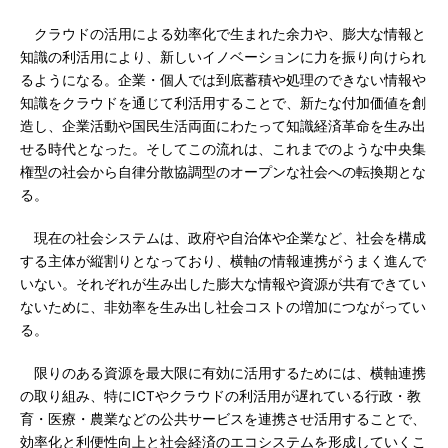
クラウドの活用による効率化で生まれた余力や、膨大な情報と
知識の利活用により、新しいイノベーションに力を振り向けられ
るようになる。企業・個人では到底蓄積や処理のできない情報や
知識をクラウドを通じて利活用することで、新たな付加価値を創
造し、企業活動や国民生活両面にわたって知識経済革命を生み出
せる時代となった。そしてこの流れは、これまでのような中央集
権型の社会から自律分散協調型のオープンな社会への転換期とな
る。
現在の社会システムは、政府や自治体や企業など、社会を構成
する主体が縦割りとなっており、横軸の情報連携がうまく進んで
いない。それぞれが生み出した膨大な情報や資源が共有できてい
ないために、非効率を生み出し社会コストの増加につながってい
る。
限りのある資源を最大限に有効に活用するためには、横軸連携
の取り組み、特にICTやクラウドの利活用が遅れている行政・教
育・医療・農業などの公共サービスを連携させ活用することで、
効率化と利便性向上と社会経済のエコシステムを形成していくこ