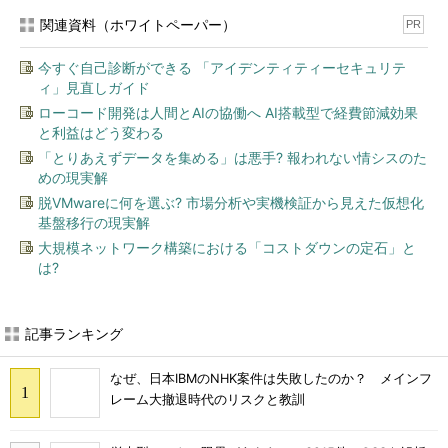
関連資料（ホワイトペーパー）
PR
今すぐ自己診断ができる 「アイデンティティーセキュリテ
ィ」見直しガイド
ローコード開発は人間とAIの協働へ AI搭載型で経費節減効果
と利益はどう変わる
「とりあえずデータを集める」は悪手? 報われない情シスのた
めの現実解
脱VMwareに何を選ぶ? 市場分析や実機検証から見えた仮想化
基盤移行の現実解
大規模ネットワーク構築における「コストダウンの定石」と
は?
記事ランキング
なぜ、日本IBMのNHK案件は失敗したのか？ メインフ
レーム大撤退時代のリスクと教訓