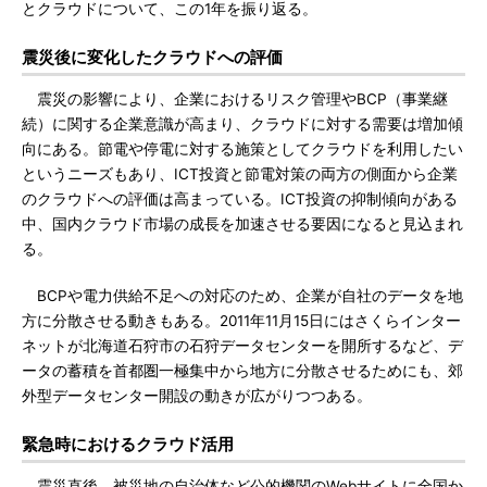
とクラウドについて、この1年を振り返る。
震災後に変化したクラウドへの評価
震災の影響により、企業におけるリスク管理やBCP（事業継
続）に関する企業意識が高まり、クラウドに対する需要は増加傾
向にある。節電や停電に対する施策としてクラウドを利用したい
というニーズもあり、ICT投資と節電対策の両方の側面から企業
のクラウドへの評価は高まっている。ICT投資の抑制傾向がある
中、国内クラウド市場の成長を加速させる要因になると見込まれ
る。
BCPや電力供給不足への対応のため、企業が自社のデータを地
方に分散させる動きもある。2011年11月15日にはさくらインター
ネットが北海道石狩市の石狩データセンターを開所するなど、デ
ータの蓄積を首都圏一極集中から地方に分散させるためにも、郊
外型データセンター開設の動きが広がりつつある。
緊急時におけるクラウド活用
震災直後、被災地の自治体など公的機関のWebサイトに全国か