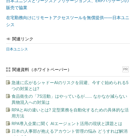
日本ユニシスとワークスアプリケーションズ、ERPパッケージの
販売で協業
在宅勤務向けにリモートアクセスツールを無償提供――日本ユニ
シス
関連リンク
日本ユニシス
関連資料（ホワイトペーパー）
PR
急速に広がるシャドーAIのリスクを回避、今すぐ始められる5
つの対策とは?
食品衛生の「7S活動」はやっているが...... なかなか減らない
異物混入への対策は
RPAとAIの違いとは? 定型業務を自動化するための具体的な活
用方法
RPA導入企業に聞く AIエージェント活用の現状と課題とは
日本の人事部が抱えるアカウント管理の悩み どうすれば解消