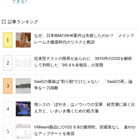
できる?
記事ランキング
なぜ、日本IBMのNHK案件は失敗したのか？ メインフ
レーム大撤退時代のリスクと教訓
従来型テストの限界があらわに 3915件のOSSを解析
して判明した「99.4％未報告」の実態
SaaSの価値は“割り勘”だけじゃない 「SaaSの死」論
争を一刀両断
情シスの「ぼやき」はノウハウの宝庫 経営層に届く伝
え方と、いきいき働くための処方箋
VMware製品にCVSS 9.8の脆弱性、回避策なし 速やか
なアップデートを推奨