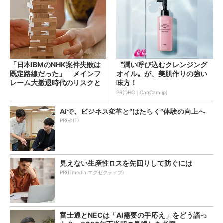
「日本IBMのNHK案件失敗は
〝潤い呼び込むクレンジング
既定路線だった」 メインフ
オイル〟が、美肌作りの強い
レーム大撤退時代のリスクと
味方！
教訓
PR(DHC｜CanCam.jp)
AIで、ビジネス変革と“はたらく”体験の向上へ
PR(＠IT)
見えない生産性ロスを先回りして防ぐには
PR(ITmedia エグゼクティブ)
富士通とNECは「AI需要の手応え」をどう語っ