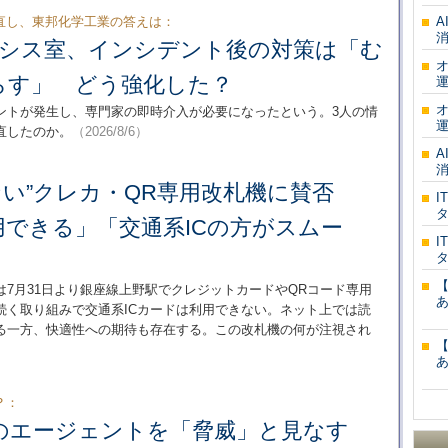
直し、東邦化学工業の答えは：
情シス室、インシデント後の対策は「む
らす」 どう強化した？
ントが発生し、専門家の即時介入が必要になったという。3人の情
直したのか。
（2026/8/6）
使えない”クレカ・QR専用改札機に賛否
I
用できる」「交通系ICの方がスムー
I
7月31日より銀座線上野駅でクレジットカードやQRコード専用
続く取り組みで交通系ICカードは利用できない。ネット上では読
る一方、快適性への期待も存在する。この改札機の何が注視され
？：
社内のエージェントを「脅威」と見なす