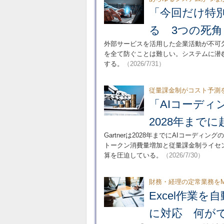
「今回だけ特
る 3つの死
外部サービスを活用した企業活動が不可
を全て防ぐことは難しい。システムに潜
する。
（2026/7/31）
従量課金制がコスト予測
「AIコーデ
2028年まで
Gartnerは2028年までにAIコーデ
トークン消費量増加と従量課金制ライセ
算を圧迫している。
（2026/7/30）
財務・経理の定常業務をMa
Excel作業を自動
に対応 何が