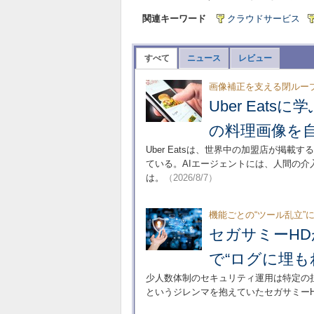
関連キーワード
クラウドサービス
すべて
ニュース
レビュー
画像補正を支える閉ルー
Uber Eat
の料理画像を
Uber Eatsは、世界中の加盟店が掲
ている。AIエージェントには、人間の
は。
（2026/8/7）
機能ごとの“ツール乱立”
セガサミーHD
で“ログに埋も
少人数体制のセキュリティ運用は特定の
というジレンマを抱えていたセガサミー