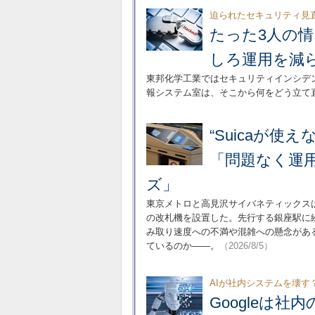
迫られたセキュリティ見
たった3人の
しろ運用を減
東邦化学工業ではセキュリティインシデ
報システム室は、そこから何をどう立て
“Suicaが
「問題なく運
ズ」
東京メトロと高見沢サイバネティックスは
の改札機を設置した。先行する銀座駅に
み取り速度への不満や混雑への懸念があ
ているのか――。
（2026/8/5）
AIが社内システムを壊す
Googleは