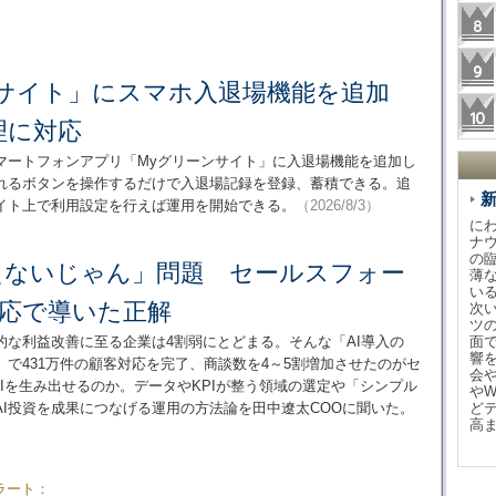
ンサイト」にスマホ入退場機能を追加
理に対応
マートフォンアプリ「Myグリーンサイト」に入退場機能を追加し
れるボタンを操作するだけで入退場記録を登録、蓄積できる。追
イト上で利用設定を行えば運用を開始できる。
（2026/8/3）
に
ナ
の
使えないじゃん」問題 セールスフォー
薄
い
対応で導いた正解
次
ツ
的な利益改善に至る企業は4割弱にとどまる。そんな「AI導入の
面
響
で431万件の顧客対応を完了、商談数を4～5割増加させたのがセ
会
Iを生み出せるのか。データやKPIが整う領域の選定や「シンプル
や
I投資を成果につなげる運用の方法論を田中遼太COOに聞いた。
ど
高
ラート：