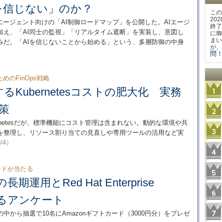
を信じない」のか？
この
20
するAIエージェント向けの「AI制御ロードマップ」を公開した。AIエージ
終了
加え、「AI同士の監視」「リアルタイム遮断」を実装し、意図し
に御
まい
みだ。「AIを信じないことから始める」という、多層防御の中身
が、
問！
のFinOps戦略
Kubernetesコストの肥大化 実務
策
rnetesだが、標準機能にコスト管理は含まれない。動的な環境や共
を整理し、リソース割り当ての見直しや専用ツールの活用など実
8/4）
ードが当たる
長期運用とRed Hat Enterprise
するアンケート
から抽選で10名にAmazonギフトカード（3000円分）をプレゼ