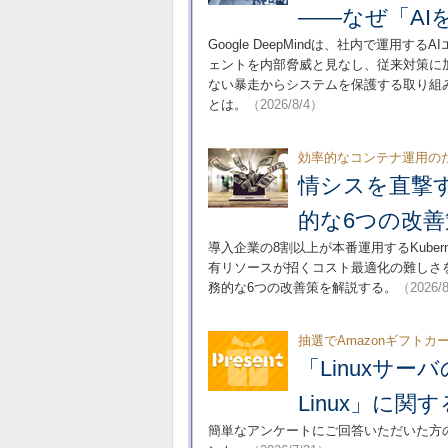
――なぜ「AI
Google DeepMindは、社内で運用
ェントを内部脅威と見なし、従来対策に
ない暴走からシステムを保護する取り組
とは。
（2026/8/4）
効率的なコンテナ運用のため
情シスを直撃する
的な6つの改善
導入企業の8割以上が本番運用するKube
有リソースが招くコスト最適化の難しさ
務的な6つの改善策を解説する。
（2026/
抽選でAmazonギフトカ
「Linuxサーバの
Linux」に関
簡単なアンケートにご回答いただいた方の中