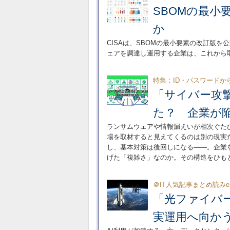
SBOMの最小
か
CISAは、SBOMの最小要素の改訂版を
ェアを調達し運用する企業は、これから
特集：ID・パスワードか
「サイバー攻
た？ 企業が
ランサムウェアや情報漏えいが相次ぐた
場を取材すると見えてくるのは別の現実
し、基本対策は後回しになる――。企業
げた「複雑さ」なのか。その構造をひも
＠IT人気記事まとめ読みeB
「光ファイバ
実運用へ向か