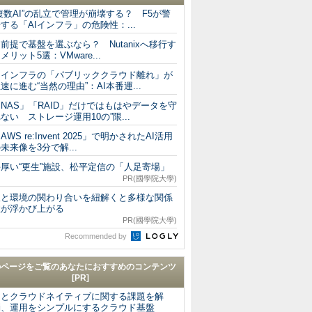
複数AI”の乱立で管理が崩壊する？ F5が警
する「AIインフラ」の危険性：...
I前提で基盤を選ぶなら？ Nutanixへ移行す
メリット5選：VMware...
AIインフラの「パブリッククラウド離れ」が
速に進む“当然の理由”：AI本番運...
NAS」「RAID」だけではもはやデータを守
ない ストレージ運用10の”限...
AWS re:Invent 2025」で明かされたAI活用
未来像を3分で解...
手厚い“更生”施設、松平定信の「人足寄場」
PR(國學院大學)
人と環境の関わり合いを紐解くと多様な関係
性が浮かび上がる
PR(國學院大學)
Recommended by
のページをご覧のあなたにおすすめのコンテンツ
[PR]
AIとクラウドネイティブに関する課題を解
消、運用をシンプルにするクラウド基盤