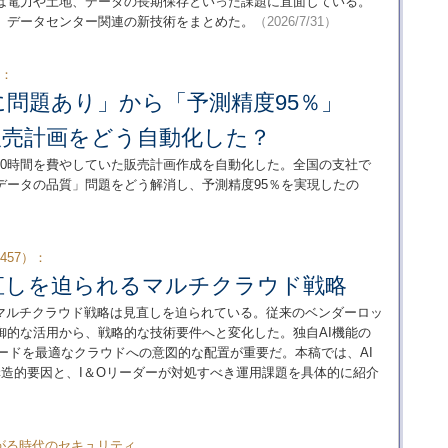
ーは電力や土地、データの長期保存といった課題に直面している。
、データセンター関連の新技術をまとめた。
（2026/7/31）
6：
に問題あり」から「予測精度95％」
は販売計画をどう自動化した？
200時間を費やしていた販売計画作成を自動化した。全国の支社で
データの品質」問題をどう解消し、予測精度95％を実現したの
p（457）：
見直しを迫られるマルチクラウド戦略
のマルチクラウド戦略は見直しを迫られている。従来のベンダーロッ
御的な活用から、戦略的な技術要件へと変化した。独自AI機能の
ードを最適なクラウドへの意図的な配置が重要だ。本稿では、AI
構造的要因と、I＆Oリーダーが対処すべき運用課題を具体的に紹介
がる時代のセキュリティ