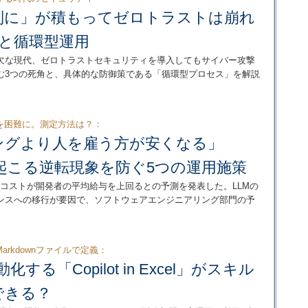
別に」が積もってゼロトラストは崩れ
角と循環型運用
欠な現代、ゼロトラストセキュリティを導入してもサイバー攻撃
む3つの死角と、具体的な防御策である「循環型プロセス」を解説
を困難に。測定方法は？：
ィングより人を雇う方が安くなる」
に起こる逆転現象を防ぐ5つの運用施策
ィングのコストが開発者の平均給与を上回るとの予測を発表した。LLMの
ンスへの移行が要因で、ソフトウェアエンジニアリング部門の予
rkdownファイルで定義：
化する「Copilot in Excel」がスキル
できる？