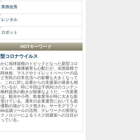
業務改善
レンタル
ロボット
HOTキーワード
新型コロナウイルス
わかに地球規模のトピックとなった新型コロ
ウイルス。健康被害も心配だが、全国規模で
臨時休校、マスクやトイレットペーパーの品
など市民の日常生活への影響も大きくなって
る。これに対し企業からの支援策の発表も相
いでいるが、特に今回は子供向けのコンテン
の無料提供の動きが顕著なようだ。一方産業
では、観光や小売、飲食業等が特に大きな影
を受けている。通常の企業運営においても面
や通勤の場がリスク視され、サーモグラフィ
Web会議ツールの活用、テレワークの実現な
テクノロジーによるリスク回避策への注目が
まっている。