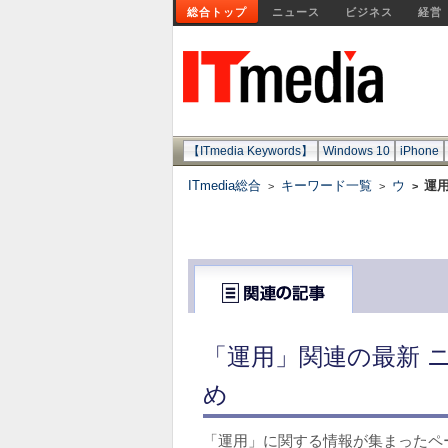
総合トップ
ニュース
ビジネス
経営
【ITmedia Keywords】
Windows 10
iPhone
ITmedia総合
キーワード一覧
ウ
運
>
>
>
「運用」関連の最新 
め
「運用」に関する情報が集まったペ