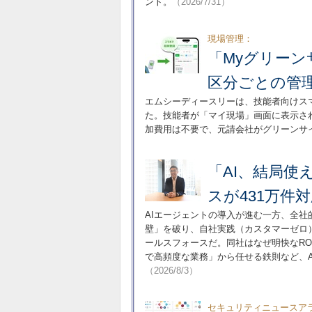
ント。
（2026/7/31）
現場管理：
「Myグリー
区分ごとの管
エムシーディースリーは、技能者向けス
た。技能者が「マイ現場」画面に表示さ
加費用は不要で、元請会社がグリーンサ
「AI、結局
スが431万件
AIエージェントの導入が進む一方、全社
壁」を破り、自社実践（カスタマーゼロ）
ールスフォースだ。同社はなぜ明快なRO
で高頻度な業務」から任せる鉄則など、A
（2026/8/3）
セキュリティニュースア