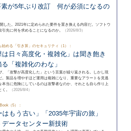
要素が5年ぶり改訂 何が必須になるの
公開した。2021年に定められた要件を置き換える内容だ。ソフトウ
取引先に何を求めることになるのか。
（2026/8/3）
ら始める「引き算」のセキュリティ（1）：
撃は日々高度化・複雑化」は聞き飽き
陥る「複雑化のわな」
び、「攻撃が高度化した」という言葉が繰り返される。しかし現
だ。製品を増やすほど運用は複雑になり、重要なアラートを見逃
を本当に危険にしているのは攻撃者なのか、それとも自ら作り上
とく。
（2026/8/4）
ook（5）：
ーはもう古い」「2035年宇宙の旅」
うデータセンター新技術