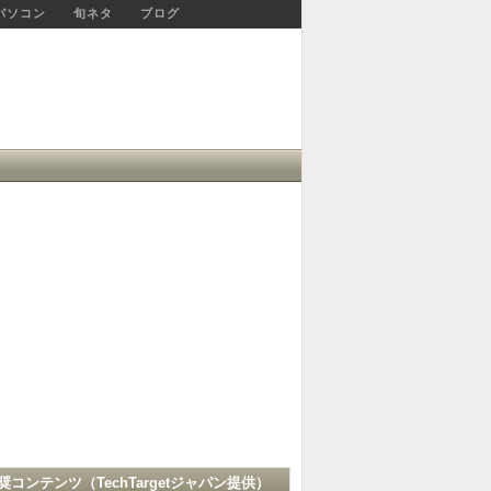
パソコン
旬ネタ
ブログ
奨コンテンツ（
TechTargetジャパン
提供）