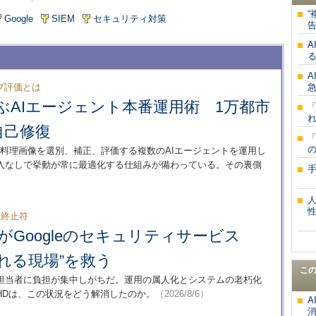
“
Google
SIEM
セキュリティ対策
告
A
る
プ評価とは
急
sに学ぶAIエージェント本番運用術 1万都市
「
れ
自己修復
「
の
載する料理画像を選別、補正、評価する複数のAIエージェントを運用し
介入なしで挙動が常に最適化する仕組みが備わっている。その裏側
に終止符
がGoogleのセキュリティサービス
れる現場”を救う
こ
担当者に負担が集中しがちだ。運用の属人化とシステムの老朽化
HDは、この状況をどう解消したのか。
（2026/8/6）