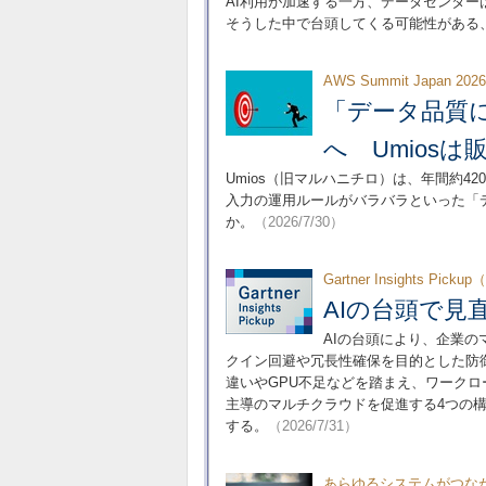
AI利用が加速する一方、データセンタ
そうした中で台頭してくる可能性がある
AWS Summit Japan 202
「データ品質
へ Umios
Umios（旧マルハニチロ）は、年間約4
入力の運用ルールがバラバラといった「
か。
（2026/7/30）
Gartner Insights Picku
AIの台頭で
AIの台頭により、企業
クイン回避や冗長性確保を目的とした防
違いやGPU不足などを踏まえ、ワークロ
主導のマルチクラウドを促進する4つの
する。
（2026/7/31）
あらゆるシステムがつな