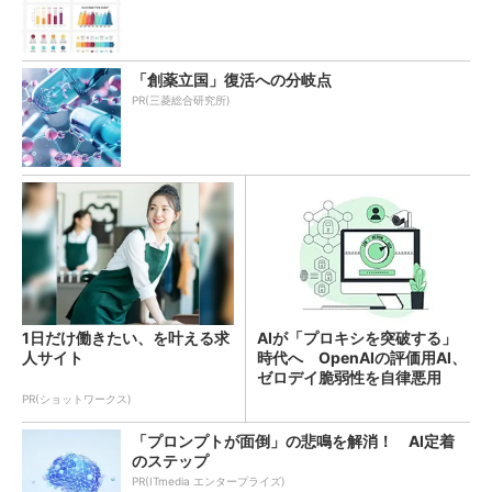
「創薬立国」復活への分岐点
PR(三菱総合研究所)
1日だけ働きたい、を叶える求
AIが「プロキシを突破する」
人サイト
時代へ OpenAIの評価用AI、
ゼロデイ脆弱性を自律悪用
PR(ショットワークス)
「プロンプトが面倒」の悲鳴を解消！ AI定着
のステップ
PR(ITmedia エンタープライズ)