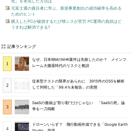
化」を実現した方法は
元富士通の責任者に学ぶ、新規事業創出の成功確率を高める
ためのヒント
購入したPCが破損するたび情シスが苦労 PC運用の負担はど
うすれば解消できる?
記事ランキング
なぜ、日本IBMのNHK案件は失敗したのか？ メインフ
レーム大撤退時代のリスクと教訓
従来型テストの限界があらわに 3915件のOSSを解析
して判明した「99.4％未報告」の実態
SaaSの価値は“割り勘”だけじゃない 「SaaSの死」論
争を一刀両断
ドローンいらず？ 飛行動画作成できる「Google Earth
Studio」登場