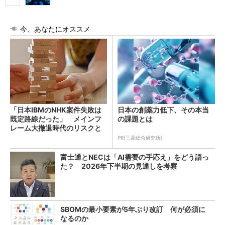
今、あなたにオススメ
「日本IBMのNHK案件失敗は
日本の創薬力低下、その本当
既定路線だった」 メインフ
の課題とは
レーム大撤退時代のリスクと
教訓
PR(三菱総合研究所)
富士通とNECは「AI需要の手応え」をどう語っ
た？ 2026年下半期の見通しを考察
SBOMの最小要素が5年ぶり改訂 何が必須に
なるのか