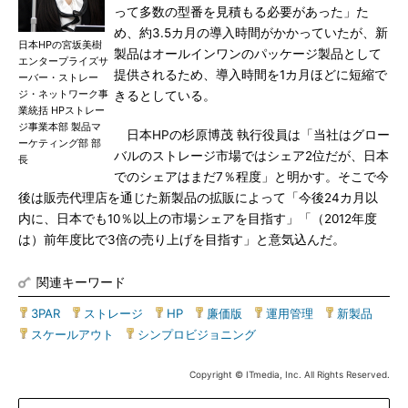
って多数の型番を見積もる必要があった」た
め、約3.5カ月の導入時間がかかっていたが、新
日本HPの宮坂美樹
製品はオールインワンのパッケージ製品として
エンタープライズサ
提供されるため、導入時間を1カ月ほどに短縮で
ーバー・ストレー
ジ・ネットワーク事
きるとしている。
業統括 HPストレー
ジ事業本部 製品マ
日本HPの杉原博茂 執行役員は「当社はグロー
ーケティング部 部
バルのストレージ市場ではシェア2位だが、日本
長
でのシェアはまだ7％程度」と明かす。そこで今
後は販売代理店を通じた新製品の拡販によって「今後24カ月以
内に、日本でも10％以上の市場シェアを目指す」「（2012年度
は）前年度比で3倍の売り上げを目指す」と意気込んだ。
関連キーワード
3PAR
|
ストレージ
|
HP
|
廉価版
|
運用管理
|
新製品
|
スケールアウト
|
シンプロビジョニング
Copyright © ITmedia, Inc. All Rights Reserved.