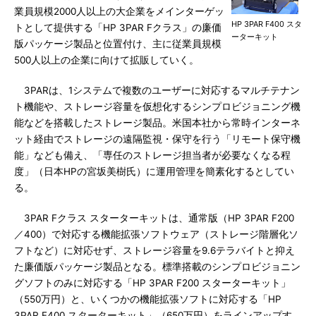
業員規模2000人以上の大企業をメインターゲッ
HP 3PAR F400 スタ
トとして提供する「HP 3PAR Fクラス」の廉価
ーターキット
版パッケージ製品と位置付け、主に従業員規模
500人以上の企業に向けて拡販していく。
3PARは、1システムで複数のユーザーに対応するマルチテナン
ト機能や、ストレージ容量を仮想化するシンプロビジョニング機
能などを搭載したストレージ製品。米国本社から常時インターネ
ット経由でストレージの遠隔監視・保守を行う「リモート保守機
能」なども備え、「専任のストレージ担当者が必要なくなる程
度」（日本HPの宮坂美樹氏）に運用管理を簡素化するとしてい
る。
3PAR Fクラス スターターキットは、通常版（HP 3PAR F200
／400）で対応する機能拡張ソフトウェア（ストレージ階層化ソ
フトなど）に対応せず、ストレージ容量を9.6テラバイトと抑え
た廉価版パッケージ製品となる。標準搭載のシンプロビジョニン
グソフトのみに対応する「HP 3PAR F200 スターターキット」
（550万円）と、いくつかの機能拡張ソフトに対応する「HP
3PAR F400 スターターキット」（650万円）をラインアップす