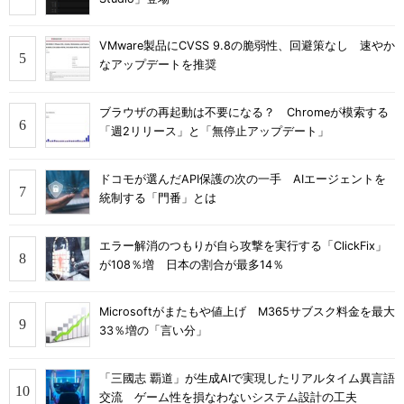
VMware製品にCVSS 9.8の脆弱性、回避策なし 速やか
なアップデートを推奨
ブラウザの再起動は不要になる？ Chromeが模索する
「週2リリース」と「無停止アップデート」
ドコモが選んだAPI保護の次の一手 AIエージェントを
統制する「門番」とは
エラー解消のつもりが自ら攻撃を実行する「ClickFix」
が108％増 日本の割合が最多14％
Microsoftがまたもや値上げ M365サブスク料金を最大
33％増の「言い分」
「三國志 覇道」が生成AIで実現したリアルタイム異言語
交流 ゲーム性を損なわないシステム設計の工夫