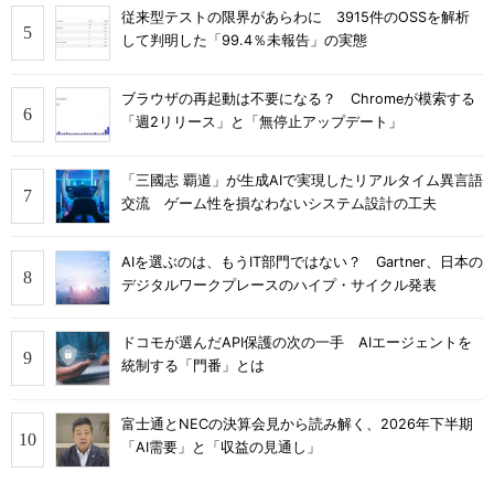
従来型テストの限界があらわに 3915件のOSSを解析
して判明した「99.4％未報告」の実態
ブラウザの再起動は不要になる？ Chromeが模索する
「週2リリース」と「無停止アップデート」
「三國志 覇道」が生成AIで実現したリアルタイム異言語
交流 ゲーム性を損なわないシステム設計の工夫
AIを選ぶのは、もうIT部門ではない？ Gartner、日本の
デジタルワークプレースのハイプ・サイクル発表
ドコモが選んだAPI保護の次の一手 AIエージェントを
統制する「門番」とは
富士通とNECの決算会見から読み解く、2026年下半期
「AI需要」と「収益の見通し」