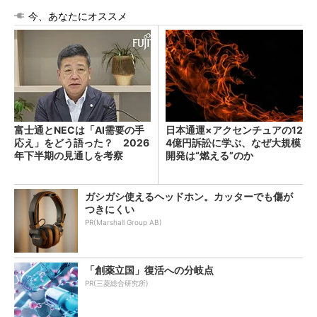
今、あなたにオススメ
富士通とNECは「AI需要の手
日本通運×アクセンチュアの12
応え」をどう語った？ 2026
4億円訴訟に学ぶ、なぜ大規模
年下半期の見通しを考察
開発は“燃える”のか
ガシガシ使えるヘッドホン。カッターでも傷が
つきにくい
PR(Marshall Group AB)
「創薬立国」復活への分岐点
PR(三菱総合研究所)