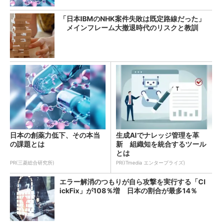
「日本IBMのNHK案件失敗は既定路線だった」
メインフレーム大撤退時代のリスクと教訓
日本の創薬力低下、その本当
生成AIでナレッジ管理を革
の課題とは
新 組織知を統合するツール
とは
PR(三菱総合研究所)
PR(ITmedia エンタープライズ)
エラー解消のつもりが自ら攻撃を実行する「Cl
ickFix」が108％増 日本の割合が最多14％