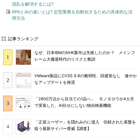
混乱を解消するには?
RPAとAIの違いとは? 定型業務を自動化するための具体的な活
用方法
記事ランキング
なぜ、日本IBMのNHK案件は失敗したのか？ メインフ
レーム大撤退時代のリスクと教訓
VMware製品にCVSS 9.8の脆弱性、回避策なし 速やか
なアップデートを推奨
「2800万点から目当ての1品へ」 モノタロウが4カ月
で実装した、AI任せにしない独自検索機能
「正規ユーザー」を隠れみのに侵入 信頼された基盤を
狙う最新サイバー脅威【調査】