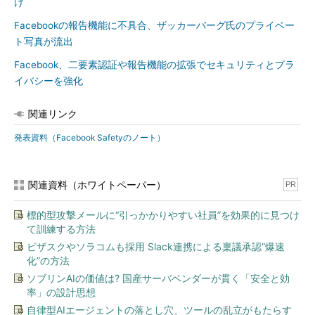
け
Facebookの報告機能に不具合、ザッカーバーグ氏のプライベー
ト写真が流出
Facebook、二要素認証や報告機能の拡張でセキュリティとプラ
イバシーを強化
関連リンク
発表資料（Facebook Safetyのノート）
関連資料（ホワイトペーパー）
PR
標的型攻撃メールに“引っかかりやすい社員”を効果的に見つけ
て訓練する方法
ビザスクやソラコムも採用 Slack連携による稟議承認“爆速
化”の方法
ソブリンAIの価値は? 国産サーバベンダーが貫く「安全と効
率」の設計思想
自律型AIエージェントの落とし穴、ツールの乱立がもたらす