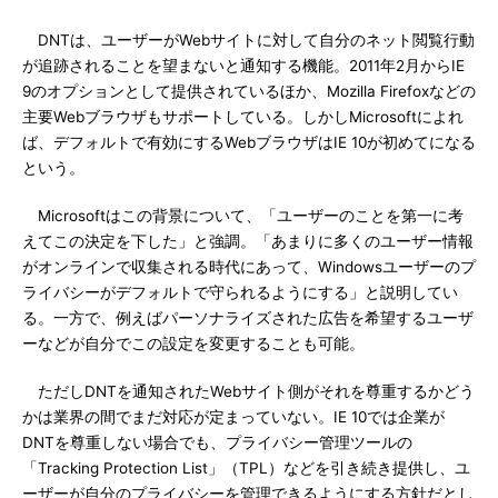
DNTは、ユーザーがWebサイトに対して自分のネット閲覧行動
が追跡されることを望まないと通知する機能。2011年2月からIE
9のオプションとして提供されているほか、Mozilla Firefoxなどの
主要Webブラウザもサポートしている。しかしMicrosoftによれ
ば、デフォルトで有効にするWebブラウザはIE 10が初めてになる
という。
Microsoftはこの背景について、「ユーザーのことを第一に考
えてこの決定を下した」と強調。「あまりに多くのユーザー情報
がオンラインで収集される時代にあって、Windowsユーザーのプ
ライバシーがデフォルトで守られるようにする」と説明してい
る。一方で、例えばパーソナライズされた広告を希望するユーザ
ーなどが自分でこの設定を変更することも可能。
ただしDNTを通知されたWebサイト側がそれを尊重するかどう
かは業界の間でまだ対応が定まっていない。IE 10では企業が
DNTを尊重しない場合でも、プライバシー管理ツールの
「Tracking Protection List」（TPL）などを引き続き提供し、ユ
ーザーが自分のプライバシーを管理できるようにする方針だとし