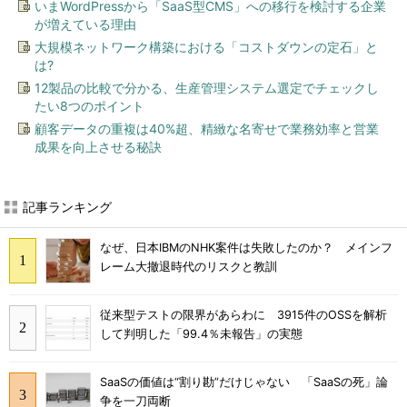
いまWordPressから「SaaS型CMS」への移行を検討する企業
が増えている理由
大規模ネットワーク構築における「コストダウンの定石」と
は?
12製品の比較で分かる、生産管理システム選定でチェックし
たい8つのポイント
顧客データの重複は40%超、精緻な名寄せで業務効率と営業
成果を向上させる秘訣
記事ランキング
なぜ、日本IBMのNHK案件は失敗したのか？ メインフ
レーム大撤退時代のリスクと教訓
従来型テストの限界があらわに 3915件のOSSを解析
して判明した「99.4％未報告」の実態
SaaSの価値は“割り勘”だけじゃない 「SaaSの死」論
争を一刀両断