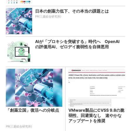
日本の創薬力低下、その本当の課題とは
PR(三菱総合研究所)
AIが「プロキシを突破する」時代へ OpenAI
の評価用AI、ゼロデイ脆弱性を自律悪用
「創薬立国」復活への分岐点
VMware製品にCVSS 9.8の脆
弱性、回避策なし 速やかな
アップデートを推奨
PR(三菱総合研究所)