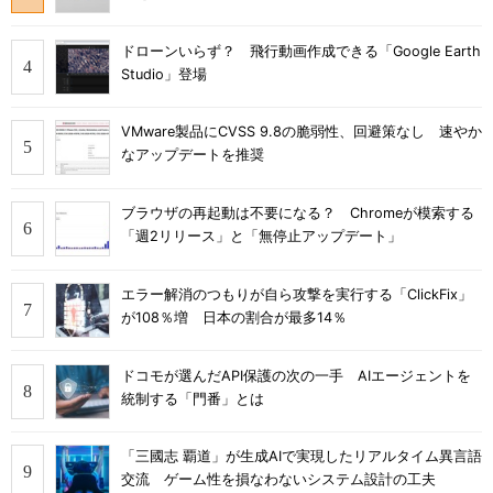
ドローンいらず？ 飛行動画作成できる「Google Earth
Studio」登場
VMware製品にCVSS 9.8の脆弱性、回避策なし 速やか
なアップデートを推奨
ブラウザの再起動は不要になる？ Chromeが模索する
「週2リリース」と「無停止アップデート」
エラー解消のつもりが自ら攻撃を実行する「ClickFix」
が108％増 日本の割合が最多14％
ドコモが選んだAPI保護の次の一手 AIエージェントを
統制する「門番」とは
「三國志 覇道」が生成AIで実現したリアルタイム異言語
交流 ゲーム性を損なわないシステム設計の工夫