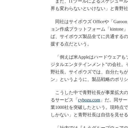
また、ITツールによるスケジュー
界も変わらないといけない」と青野
同社はサイボウズ Officeや「Ga
ョン作成プラットフォーム「kinto
ば、サイボウズ製品全てに共通する
援する点だという。
「例えば米Appleはハードウェア
ジタルエンタテインメント”の会社。
野社長。サイボウズでは、自分たち
ン」というように、製品戦略のポリ
こうした中で青野社長が事業拡大の
るサービス「
cybozu.com
」だ。同サー
業1000社を突破したという。現時
しかない」と青野社長は自信を見せ
「社内では『もうグループウェアの