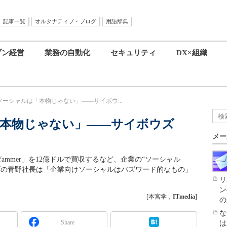
記事一覧
オルタナティブ・ブログ
用語辞典
ブン経営
業務の自動化
セキュリティ
DX×組織
ーシャルは「本物じゃない」――サイボウ...
本物じゃない」――サイボウズ
メー
「Yammer」を12億ドルで買収するなど、企業の“ソーシャル
ズの青野社長は「企業向けソーシャルはバズワード的なもの」
リ
ン
[本宮学，
ITmedia
]
の
な
Share
は