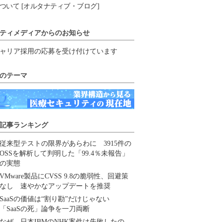
ついて [オルタナティブ・ブログ]
ティメディアからのお知らせ
ャリア採用の応募を受け付けています
のテーマ
記事ランキング
従来型テストの限界があらわに 3915件の
OSSを解析して判明した「99.4％未報告」
の実態
VMware製品にCVSS 9.8の脆弱性、回避策
なし 速やかなアップデートを推奨
SaaSの価値は“割り勘”だけじゃない
「SaaSの死」論争を一刀両断
なぜ、日本IBMのNHK案件は失敗したの