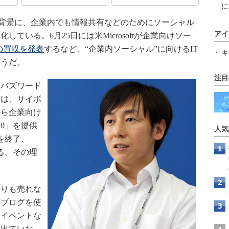
に
的な普及を背景に、企業内でも情報共有などのためにソーシャル
アイ
ている。6月25日には米Microsoftが企業向けソー
rの買収を発表
するなど、“企業内ソーシャル”に向けるIT
キ
そうだ。
注目
バズワード
のは、サイボ
から企業向け
.0」を提供
人気
を終了、
いる。その理
りも売れな
ズブログを使
内イベントな
ど出ていな