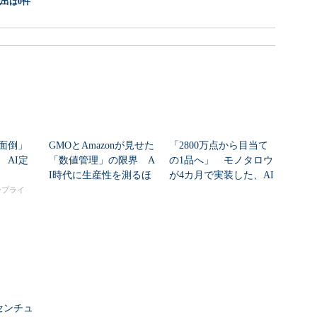
出は0件
面倒」
GMOとAmazonが見せた
「2800万点から目当て
 AI定
「数値管理」の限界 A
の1品へ」 モノタロウ
I時代に生産性を測るほ
が4カ月で実装した、AI
ど現場が...
任せにしな...
タープライ
センチュ