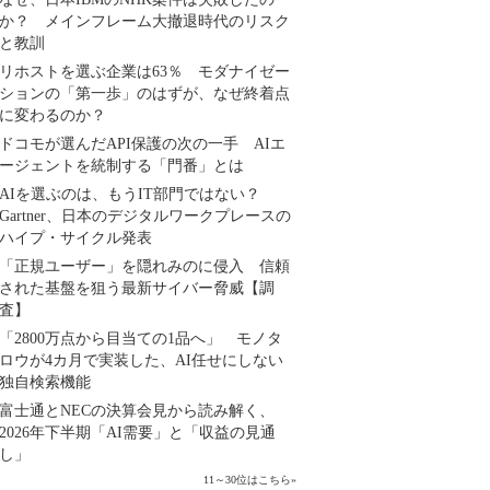
か？ メインフレーム大撤退時代のリスク
と教訓
リホストを選ぶ企業は63％ モダナイゼー
ションの「第一歩」のはずが、なぜ終着点
に変わるのか？
ドコモが選んだAPI保護の次の一手 AIエ
ージェントを統制する「門番」とは
AIを選ぶのは、もうIT部門ではない？
Gartner、日本のデジタルワークプレースの
ハイプ・サイクル発表
「正規ユーザー」を隠れみのに侵入 信頼
された基盤を狙う最新サイバー脅威【調
査】
「2800万点から目当ての1品へ」 モノタ
ロウが4カ月で実装した、AI任せにしない
独自検索機能
富士通とNECの決算会見から読み解く、
2026年下半期「AI需要」と「収益の見通
し」
11～30位はこちら
»