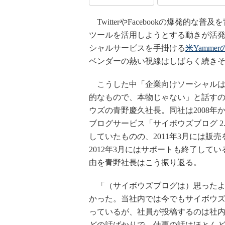
TwitterやFacebookの爆発
ツールを活用しようとする動きが活発化し
シャルサービスを手掛ける
米Yamme
ベンダーの熱い視線はしばらく続き
こうした中「企業向けソーシャルは
的なもので、本物じゃない」と話す
ウズの青野慶久社長。同社は2008年
ブログサービス「サイボウズブログ 2
していたものの、2011年3月には販売
2012年3月にはサポートも終了して
由を青野社長はこう振り返る。
「（サイボウズブログは）思ったよ
かった。当社内では今でもサイボウ
っているが、社員が投稿するのは社
どの話ばかりで、仕事の話はほとん