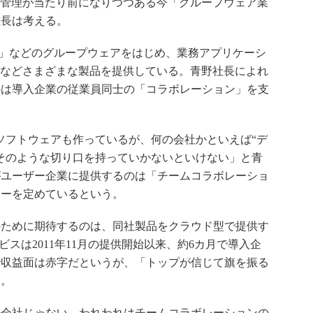
ル管理が当たり前になりつつある今「グループウェア業
社長は考える。
roon」などのグループウェアをはじめ、業務アプリケーシ
ne」などさまざまな製品を提供している。青野社長によれ
のは導入企業の従業員同士の「コラボレーション」を支
もソフトウェアも作っているが、何の会社かといえば“デ
そのような切り口を持っていかないといけない」と青
がユーザー企業に提供するのは「チームコラボレーショ
シーを定めているという。
ために期待するのは、同社製品をクラウド型で提供す
ビスは2011年11月の提供開始以来、約6カ月で導入企
点で収益面は赤字だというが、「トップが信じて旗を振る
る。
会社じゃない、われわれはチームコラボレーションの