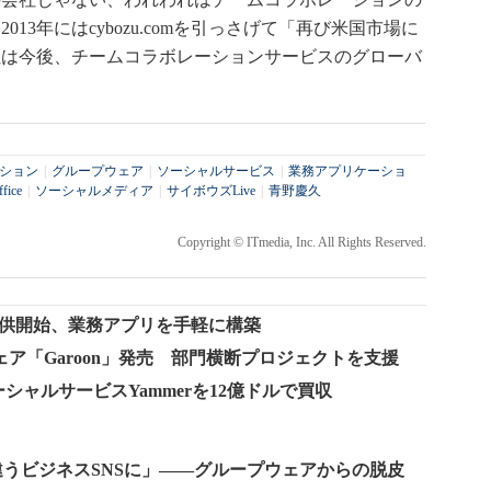
13年にはcybozu.comを引っさげて「再び米国市場に
社は今後、チームコラボレーションサービスのグローバ
ション
|
グループウェア
|
ソーシャルサービス
|
業務アプリケーショ
ice
|
ソーシャルメディア
|
サイボウズLive
|
青野慶久
Copyright © ITmedia, Inc. All Rights Reserved.
」を提供開始、業務アプリを手軽に構築
ア「Garoon」発売 部門横断プロジェクトを支援
けソーシャルサービスYammerを12億ドルで買収
iとは違うビジネスSNSに」――グループウェアからの脱皮