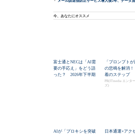
メール誤送信防止サービス導入後2年、データ流
今、あなたにオススメ
富士通とNECは「AI需
「プロンプトが
要の手応え」をどう語
の悲鳴を解消！
った？ 2026年下半期
着のステップ
の見通しを考...
PR(ITmedia エン
ズ)
AIが「プロキシを突破
日本通運×アク