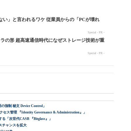
 秘文 Device Control」
dentity Governance & Administration』」
世代CASB 『Bitglass』」
スチャンスを拡大