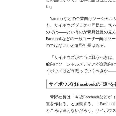
い」
Yammerなどの企業向けソーシャル
も、サイボウズブログと同様に、ち
のでは――というのが青野社長の見
Facebookなどの一般ユーザー向
のではないかと青野社長はみる。
「サイボウズが本当に戦うべきは、Yam
般向けソーシャルメディアが企業向
イボウズはどう戦っていくべきか――
サイボウズはFacebookの“逆”
青野社長は「今後Facebookなど
置を作れる」と強調する。「Faceb
ところは追えないだろう。サイボウ