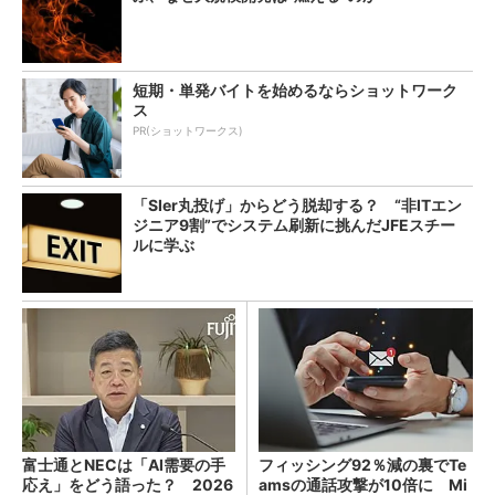
短期・単発バイトを始めるならショットワーク
ス
PR(ショットワークス)
「SIer丸投げ」からどう脱却する？ “非ITエン
ジニア9割”でシステム刷新に挑んだJFEスチー
ルに学ぶ
富士通とNECは「AI需要の手
フィッシング92％減の裏でTe
応え」をどう語った？ 2026
amsの通話攻撃が10倍に Mi