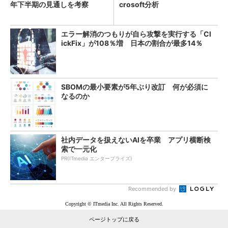
年下半期の見通しを考察
crosoft分析
エラー解消のつもりが自ら攻撃を実行する「Cl
ickFix」が108％増 日本の割合が最多14％
SBOMの最小要素が5年ぶり改訂 何が必須に
なるのか
社内データを扱えないAIを卒業 アプリ横断検
索で一元化
PR(ITmedia エンタープライズ)
Recommended by
Copyright © ITmedia Inc. All Rights Reserved.
ページトップに戻る