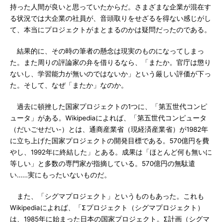
持った人間が良いと思っていたからだ。さまざまな企業が混在す
る状況では大企業の社員が、音頭取りをせざるを得ない感じがし
て、本当にプロジェクトがまとまるのかは疑問だったのである。
結果的に、その時の筆者の懸念は現実のものになってしまっ
た。また周りの評論家の弁を借りるなら、「またか。官庁は懲り
ないし、学習能力が無いのではないか」という厳しい評価が下っ
た。そして、なぜ「またか」なのか。
過去に頓挫した国家プロジェクトの1つに、「第五世代コンピ
ュータ」がある。Wikipediaによれば、「第五世代コンピュータ
（だいごせだい-）とは、通商産業省（現経済産業省）が1982年
に立ち上げた国家プロジェクトの開発目標である。570億円を費
やし、1992年に終結した」とある。成果は「ほとんど何も無いに
等しい」と多数の専門家が指摘している。570億円の無駄遣
い……実にもったいないものだ。
また、「シグマプロジェクト」というものもあった。これも
Wikipediaによれば、「Σプロジェクト（シグマプロジェクト）
は、1985年に始まった日本の国家プロジェクト。Σ計画（シグマ