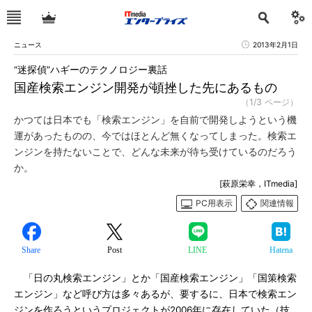
ニュース
2013年2月1日
“迷探偵”ハギーのテクノロジー裏話
国産検索エンジン開発が頓挫した先にあるもの
（1/3 ページ）
かつては日本でも「検索エンジン」を自前で開発しようという機
運があったものの、今ではほとんど無くなってしまった。検索エ
ンジンを持たないことで、どんな未来が待ち受けているのだろう
か。
[萩原栄幸，ITmedia]
PC用表示
関連情報
Share
Post
LINE
Hatena
「日の丸検索エンジン」とか「国産検索エンジン」「国策検索
エンジン」など呼び方は多々あるが、要するに、日本で検索エン
ジンを作ろうというプロジェクトが2006年に存在していた（技