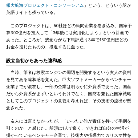
報大航海プロジェクト・コンソーシアム
」という、どういう訳か
英語サイトも残っている。
このプロジェクトは、50社ほどの民間企業を巻き込み、国家予
算300億円を投入して「3年後には実用化しよう」という計画で
あった。ところが、残念ながら下馬評通り3年で150億円ほどの
お金を投じたものの、撤退するに至った。
設立当初からあった違和感
当時、筆者は検索エンジンの周辺を開発するという友人の資料
を見てある違和感を覚えた。巨大ソフトメーカーからベンチャー
企業までが混在し、一部の企業は明らかに外資系であった。国産
だから外資系がまずいというわけでなく、国防を兼ねた国家戦略
としてこのプロジェクトの意義を考えれば、その技術の流出が懸
念された。
友人には言えなかったが、「いったい誰が責任を持って手綱を
引くのか」と感じた。船頭は1人で良く、できれば自分の生活が
掛かっているベンチャー企業で、技術力や指導力でカリスマ性を