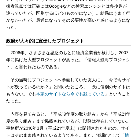
術者視点では正確にはGoogleなどの検索エンジンとは多少趣が
違っていたが、区別するほどのものではない）。結局はうまく行
かなかったが、最近になってその必要性が高いと感じるようにな
った。
政府が大々的に宣伝したプロジェクト
2006年、さまざまな思惑のもとに経済産業省が検討し、2007
年に掲げた大型プロジェクトがあった。「情報大航海プロジェク
ト」と言われたものである。
その当時にプロジェクトへ参画していた友人に、「今でもサイ
トが残っているのか？」と聞いたところ、「既に個別のサイトは
もうない。でも
本家のサイトなら今でも残っている
」ということ
だった。
内容を見てみると、「平成19年度の取り組み」から「平成21年
度の取り組み」まで掲載されているが、以降は存在していない。
事務所が2010年3月（平成21年度末）に閉鎖されたものの、サイ
トはそのまま残されているようである。また、“残骸”として「
情