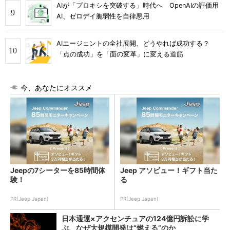
AIが「プロキシを突破する」時代へ OpenAIの評価用
AI、ゼロデイ脆弱性を自律悪用
AIエージェントの全社展開、どうやれば成功する？
「点の成功」を「面の変革」に変える道筋
今、あなたにオススメ
Jeepの7シーターを85時間体
Jeep アソビュー！ギフト当た
験！
る
PR(Jeep Japan)
PR(Jeep Japan)
日本通運×アクセンチュアの124億円訴訟に学
ぶ、なぜ大規模開発は“燃える”のか