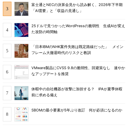
富士通とNECの決算会見から読み解く、2026年下半期
「AI需要」と「収益の見通し」
25ドルで見つかったWordPressの脆弱性 生成AIが変え
た攻防の時間軸
「日本IBMのNHK案件失敗は既定路線だった」 メイン
フレーム大撤退時代のリスクと教訓
VMware製品にCVSS 9.8の脆弱性、回避策なし 速やか
なアップデートを推奨
休暇中の自社機器が攻撃に加担する？ IPAが夏季休暇
前に求める備え
SBOMの最小要素が5年ぶり改訂 何が必須になるのか