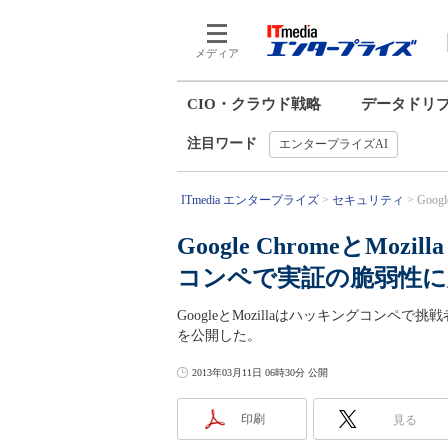
メディア
CIO・クラウド戦略
データドリ
注目ワード
エンタープライズAI
ITmedia エンタープライズ
セキュリティ
Goog
Google ChromeとMoz
コンペで実証の脆弱性に
GoogleとMozillaはハッキングコン
を公開した。
2013年03月11日 06時30分 公開
印刷
見る