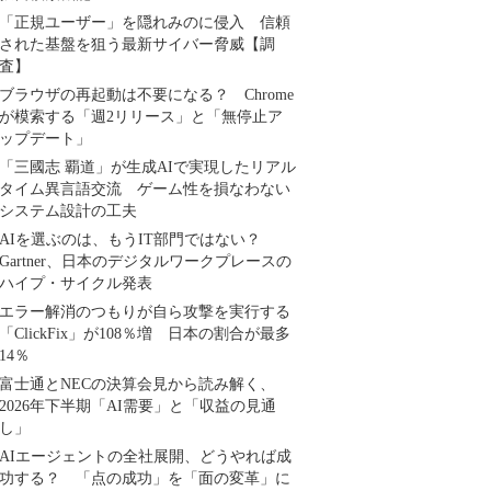
「正規ユーザー」を隠れみのに侵入 信頼
された基盤を狙う最新サイバー脅威【調
査】
ブラウザの再起動は不要になる？ Chrome
が模索する「週2リリース」と「無停止ア
ップデート」
「三國志 覇道」が生成AIで実現したリアル
タイム異言語交流 ゲーム性を損なわない
システム設計の工夫
AIを選ぶのは、もうIT部門ではない？
Gartner、日本のデジタルワークプレースの
ハイプ・サイクル発表
エラー解消のつもりが自ら攻撃を実行する
「ClickFix」が108％増 日本の割合が最多
14％
富士通とNECの決算会見から読み解く、
2026年下半期「AI需要」と「収益の見通
し」
AIエージェントの全社展開、どうやれば成
功する？ 「点の成功」を「面の変革」に