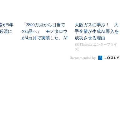
素が5年
「2800万点から目当て
大阪ガスに学ぶ！ 大
必須に
の1品へ」 モノタロウ
手企業が生成AI導入を
が4カ月で実装した、AI
成功させる理由
任せにしな...
PR(ITmedia エンタープライ
ズ)
Recommended by