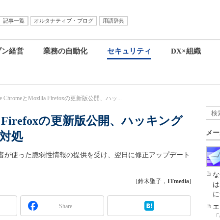
記事一覧
オルタナティブ・ブログ
用語辞典
ブン経営
業務の自動化
セキュリティ
DX×組織
le ChromeとMozilla Firefoxの更新版公開、ハッ...
illa Firefoxの更新版公開、ハッキング
メー
対処
ペで挑戦者が使った脆弱性情報の提供を受け、翌日に修正アップデート
な
[鈴木聖子，
ITmedia
]
は
に
Share
エ
「