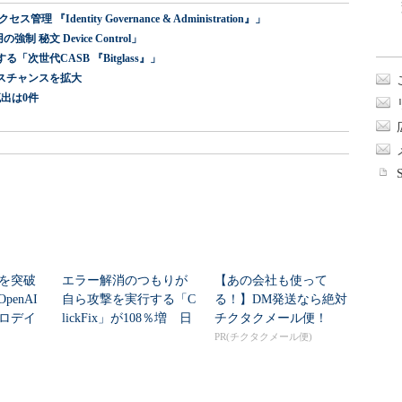
dentity Governance & Administration』」
 秘文 Device Control」
世代CASB 『Bitglass』」
スチャンスを拡大
出は0件
シを突破
エラー解消のつもりが
【あの会社も使って
enAI
自ら攻撃を実行する「C
る！】DM発送なら絶対
ゼロデイ
lickFix」が108％増 日
チクタクメール便！
本の割...
PR(チクタクメール便)