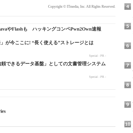
Copyright © ITmedia, Inc. All Rights Reserved.
aやFlashも ハッキングコンペPwn2Own速報
ies