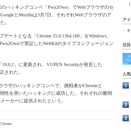
［
t主催のハッキングコンペ「Pwn2Own」でWebブラウザのセ
gleとMozillaは3月7日、それぞれWebブラウザのア
アイ
した。
キ
となる「Chrome 25.0.1364.160」をWindows、
sがPwn2Ownで実証したWebKitのタイプコンフュージョン
注目
は「19.0.2」に更新され、VUPEN Securityが発見した
修正された。
人気
ブラウザのハッキングコンペで、挑戦者がChromeと
10の未解決の脆弱性を突いたハッキングに成功した。それぞれの脆弱
各メーカーに提供されたという。
 Chrome