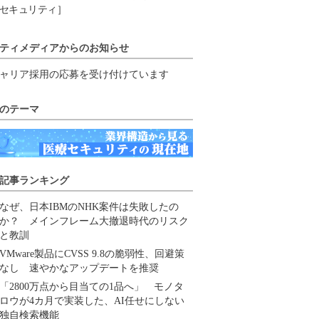
セキュリティ］
ティメディアからのお知らせ
ャリア採用の応募を受け付けています
のテーマ
記事ランキング
なぜ、日本IBMのNHK案件は失敗したの
か？ メインフレーム大撤退時代のリスク
と教訓
VMware製品にCVSS 9.8の脆弱性、回避策
なし 速やかなアップデートを推奨
「2800万点から目当ての1品へ」 モノタ
ロウが4カ月で実装した、AI任せにしない
独自検索機能