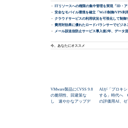
ITリソースへの権限の集中管理を実現「ID・アクセス管理 『I
安全なモバイル環境を確立「Wi-Fi制御/VPN利用の強制
クラウドサービスの利用状況を可視化して制御する「次
費用対効果に優れたロードバランサーでビジネ
メール誤送信防止サービス導入後2年、データ流
今、あなたにオススメ
VMware製品にCVSS 9.8
AIが「プロキ
の脆弱性、回避策な
する」時代へ Op
し 速やかなアップデ
の評価用AI、
ートを推...
脆弱性を自...