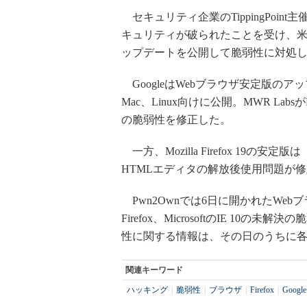
セキュリティ企業のTippingPoin
キュリティが破られたことを受け、米Goo
ップデートを公開して脆弱性に対処
GoogleはWebブラウザ安定版のアップデート
Mac、Linux向けに公開。MWR Lab
の脆弱性を修正した。
一方、Mozilla Firefox 19の安定版
HTMLエディタの解放後使用問題が
Pwn2Ownでは6日に開かれたWeb
Firefox、MicrosoftのIE 
性に関する情報は、その日のうちに
関連キーワード
ハッキング
|
脆弱性
|
ブラウザ
|
Firefox
|
Google