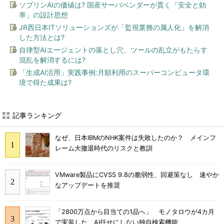
ソブリンAIの価値は? 国産サーバベンダーが貫く「安全と効
率」の設計思想
JR西日本ITソリューションズが「監視業務の属人化」を解消
した方法とは?
自律型AIエージェントの落とし穴、ツールの乱立がもたらす
混乱を解消するには?
「生成AI活用」実践事例:月額利用のスーパーコンピュータ環
境で得た成果は?
記事ランキング
なぜ、日本IBMのNHK案件は失敗したのか？ メインフ
レーム大撤退時代のリスクと教訓
VMware製品にCVSS 9.8の脆弱性、回避策なし 速やか
なアップデートを推奨
「2800万点から目当ての1品へ」 モノタロウが4カ月
で実装した、AI任せにしない独自検索機能