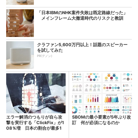
「日本IBMのNHK案件失敗は既定路線だった」
メインフレーム大撤退時代のリスクと教訓
クラファン5,600万円以上！話題のスピーカー
を試してみた
PR(デノン)
エラー解消のつもりが自ら攻
SBOMの最小要素が5年ぶり改
撃を実行する「ClickFix」が1
訂 何が必須になるのか
08％増 日本の割合が最多1
4％