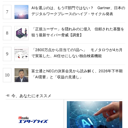
AIを選ぶのは、もうIT部門ではない？ Gartner、日本の
デジタルワークプレースのハイプ・サイクル発表
「正規ユーザー」を隠れみのに侵入 信頼された基盤を
狙う最新サイバー脅威【調査】
「2800万点から目当ての1品へ」 モノタロウが4カ月
で実装した、AI任せにしない独自検索機能
富士通とNECの決算会見から読み解く、2026年下半期
「AI需要」と「収益の見通し」
今、あなたにオススメ