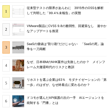
従来型テストの限界があらわに 3915件のOSSを解析
して判明した「99.4％未報告」の実態
VMware製品にCVSS 9.8の脆弱性、回避策なし 速やか
なアップデートを推奨
SaaSの価値は“割り勘”だけじゃない 「SaaSの死」論
争を一刀両断
なぜ、日本IBMのNHK案件は失敗したのか？ メインフ
レーム大撤退時代のリスクと教訓
リホストを選ぶ企業は63％ モダナイゼーションの「第
一歩」のはずが、なぜ終着点に変わるのか？
ドコモが選んだAPI保護の次の一手 AIエージェントを
統制する「門番」とは