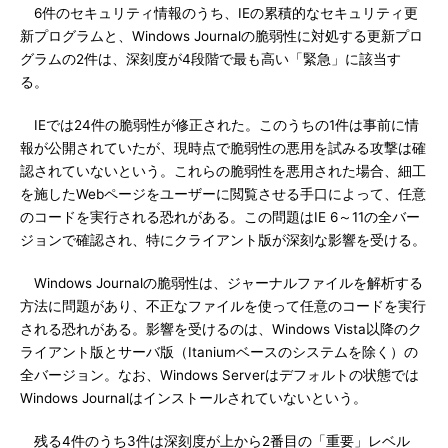
6件のセキュリティ情報のうち、IEの累積的なセキュリティ更
新プログラムと、Windows Journalの脆弱性に対処する更新プロ
グラムの2件は、深刻度が4段階で最も高い「緊急」に該当す
る。
IEでは24件の脆弱性が修正された。このうちの1件は事前に情
報が公開されていたが、現時点で脆弱性の悪用を試みる攻撃は確
認されていないという。これらの脆弱性を悪用された場合、細工
を施したWebページをユーザーに閲覧させる手口によって、任意
のコードを実行される恐れがある。この問題はIE 6～11の全バー
ジョンで確認され、特にクライアント版が深刻な影響を受ける。
Windows Journalの脆弱性は、ジャーナルファイルを解析する
方法に問題があり、不正なファイルを使って任意のコードを実行
される恐れがある。影響を受けるのは、Windows Vista以降のク
ライアント版とサーバ版（Itaniumベースのシステムを除く）の
全バージョン。なお、Windows Serverはデフォルトの状態では
Windows Journalはインストールされていないという。
残る4件のうち3件は深刻度が上から2番目の「重要」レベル