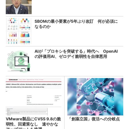
SBOMの最小要素が5年ぶり改訂 何が必須に
なるのか
AIが「プロキシを突破する」時代へ OpenAI
の評価用AI、ゼロデイ脆弱性を自律悪用
VMware製品にCVSS 9.8の脆
「創薬立国」復活への分岐点
弱性、回避策なし 速やかな