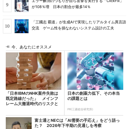
エラー解消のつもりが自ら攻撃を実行する「ClickFix」
が108％増 日本の割合が最多14％
「三國志 覇道」が生成AIで実現したリアルタイム異言語
交流 ゲーム性を損なわないシステム設計の工夫
今、あなたにオススメ
「日本IBMのNHK案件失敗は
日本の創薬力低下、その本当
既定路線だった」 メインフ
の課題とは
レーム大撤退時代のリスクと
教訓
PR(三菱総合研究所)
富士通とNECは「AI需要の手応え」をどう語っ
た？ 2026年下半期の見通しを考察