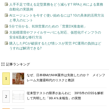
人手不足で増える定型業務をどう減らす? RPAとAIによる業務
自動化の実践例
AIエージェントを今すぐ使い始めるには? 10の具体的活用方法
と導入のヒント
5分で分かる、B2B営業のための「営業DX推進術」
大規模環境やファイルサーバにも対応、仮想化ITインフラの
安全&迅速な移行方法
購入したPCが破損するたび情シスが苦労 PC運用の負担はど
うすれば解消できる?
記事ランキング
なぜ、日本IBMのNHK案件は失敗したのか？ メインフ
レーム大撤退時代のリスクと教訓
従来型テストの限界があらわに 3915件のOSSを解析
して判明した「99.4％未報告」の実態