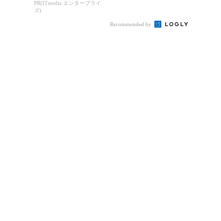
...
は“燃える”のか
PR(ITmedia エンタープライ
ズ)
Recommended by