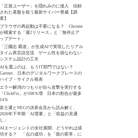
「正規ユーザー」を隠れみのに侵入 信頼
された基盤を狙う最新サイバー脅威【調
査】
ブラウザの再起動は不要になる？ Chrome
が模索する「週2リリース」と「無停止ア
ップデート」
「三國志 覇道」が生成AIで実現したリアル
タイム異言語交流 ゲーム性を損なわない
システム設計の工夫
AIを選ぶのは、もうIT部門ではない？
Gartner、日本のデジタルワークプレースの
ハイプ・サイクル発表
エラー解消のつもりが自ら攻撃を実行する
「ClickFix」が108％増 日本の割合が最多
14％
富士通とNECの決算会見から読み解く、
2026年下半期「AI需要」と「収益の見通
し」
AIエージェントの全社展開、どうやれば成
功する？ 「点の成功」を「面の変革」に