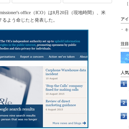
［
issioner's office（ICO）は8月20日（現地時間）、米
アイ
削除するよう命じたと発表した。
キ
注目
人気