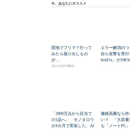
今、あなたにオススメ
団地でフリマ？行って
エラー解消のつ
みたら掘り出しもの
自ら攻撃を実行
が…
lickFix」が10
本の割...
PR(UR都市機構)
「2800万点から目当て
価格高騰なら作
の1品へ」 モノタロウ
い？ 「大容量
が4カ月で実装した、AI
も「ノートPC