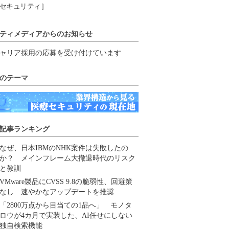
セキュリティ］
ティメディアからのお知らせ
ャリア採用の応募を受け付けています
のテーマ
記事ランキング
なぜ、日本IBMのNHK案件は失敗したの
か？ メインフレーム大撤退時代のリスク
と教訓
VMware製品にCVSS 9.8の脆弱性、回避策
なし 速やかなアップデートを推奨
「2800万点から目当ての1品へ」 モノタ
ロウが4カ月で実装した、AI任せにしない
独自検索機能