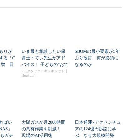
もりが
いま最も相談したい保
SBOMの最小要素が5年
する「C
育士・てぃ先生がアド
ぶり改訂 何が必須に
8％増 日
バイス！ 子どもの“おて
なるのか
つだい”に、どん...
PR(アタック・キュキュット｜
Hugkum)
ればい
大阪ガスが月2000時間
日本通運×アクセンチュ
NAS」
の共有作業を削減！
アの124億円訴訟に学
」もガチ
現場のAI活用術
ぶ、なぜ大規模開発