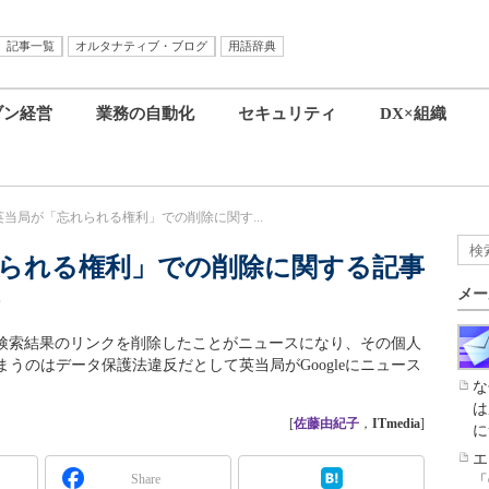
記事一覧
オルタナティブ・ブログ
用語辞典
ブン経営
業務の自動化
セキュリティ
DX×組織
eに英当局が「忘れられる権利」での削除に関す...
忘れられる権利」での削除に関する記事
メー
での検索結果のリンクを削除したことがニュースになり、その個人
うのはデータ保護法違反だとして英当局がGoogleにニュース
な
は
[
佐藤由紀子
，
ITmedia
]
に
エ
Share
「