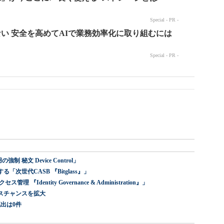
 秘文 Device Control」
世代CASB 『Bitglass』」
dentity Governance & Administration』」
スチャンスを拡大
出は0件