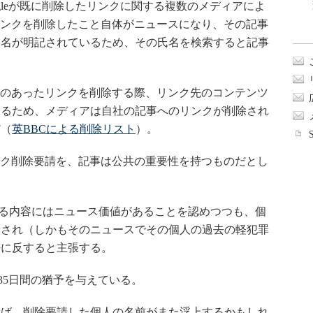
gleが既に削除したリンクに関する複数のメディアによ
がリンクを削除したこと自体がニュースになり、その記事
人名が明記されているため、その氏名を検索すると記事
要請のあったリンクを削除する際、リンク先のコンテンツ
いるため、メディアは自社の記事へのリンクが削除され
だ（
英BBCによる削除リスト
）。
リンク削除要請を、記事は公共の重要性を持つものだとし
る内容にはニュース価値があることを認めつつも、個
示され（しかもそのニュースでその個人の過去の軽犯罪
法に反すると主張する。
に35日間の猶予を与えている。
ば、削除要請した個人の名前がまた浮上するかもしれ