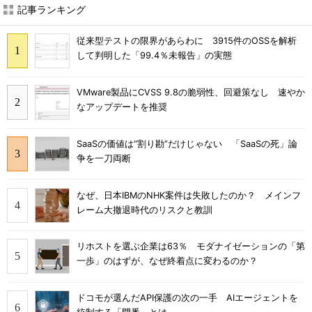
記事ランキング
従来型テストの限界があらわに 3915件のOSSを解析
して判明した「99.4％未報告」の実態
VMware製品にCVSS 9.8の脆弱性、回避策なし 速やか
なアップデートを推奨
SaaSの価値は“割り勘”だけじゃない 「SaaSの死」論
争を一刀両断
なぜ、日本IBMのNHK案件は失敗したのか？ メインフ
レーム大撤退時代のリスクと教訓
リホストを選ぶ企業は63％ モダナイゼーションの「第
一歩」のはずが、なぜ終着点に変わるのか？
ドコモが選んだAPI保護の次の一手 AIエージェントを