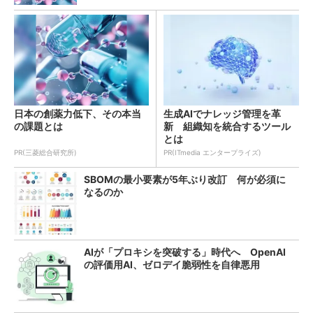
日本の創薬力低下、その本当
生成AIでナレッジ管理を革
の課題とは
新 組織知を統合するツール
とは
PR(三菱総合研究所)
PR(ITmedia エンタープライズ)
SBOMの最小要素が5年ぶり改訂 何が必須に
なるのか
AIが「プロキシを突破する」時代へ OpenAI
の評価用AI、ゼロデイ脆弱性を自律悪用