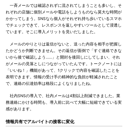
一斉メールでは確認されずに流されてしまうことも多いし、そ
れぞれの店舗に個別メールや電話をしようものなら莫大な時間が
かかってしまう。SNSなら個人がそれぞれ持ち歩いているスマホ
でチェックできて、レスポンスを返しやすいツールとして浸透し
ています。そこに導入メリットを見いだしました。
メールのやりとりは返信がないと、送った内容を相手が把握し
たかどうか判断できません。その返信が面倒で「すぐ連絡できな
いから後で確認しよう……」と開封を後回しにしてしまい、それ
がメールの見落としにつながっていたんです。トークノートには
「いいね！」機能があって、1クリックで内容を確認したことを
表明できます。情報の受け手の精神的な負担が軽減されたこと
で、連絡の伝達効率は格段によくなりましたね。
社内SNSの導入で、社内メールは4割以上削減できました。業
務連絡にかける時間も、導入前に比べて大幅に短縮できている実
感があります。
情報共有でアルバイトの接客に変化