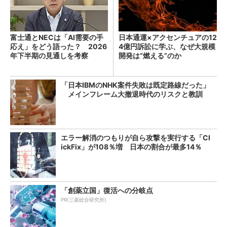
富士通とNECは「AI需要の手
日本通運×アクセンチュアの12
応え」をどう語った？ 2026
4億円訴訟に学ぶ、なぜ大規模
年下半期の見通しを考察
開発は“燃える”のか
「日本IBMのNHK案件失敗は既定路線だった」
メインフレーム大撤退時代のリスクと教訓
エラー解消のつもりが自ら攻撃を実行する「Cl
ickFix」が108％増 日本の割合が最多14％
「創薬立国」復活への分岐点
PR(三菱総合研究所)