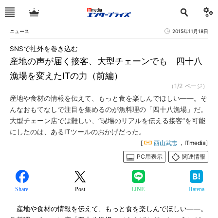
ニュース
2015年11月18日
SNSで社外を巻き込む
産地の声が届く接客、大型チェーンでも 四十八
漁場を変えたITの力（前編）
（1/2 ページ）
産地や食材の情報を伝えて、もっと食を楽しんでほしい――。そ
んなおもてなしで注目を集めるのが魚料理の「四十八漁場」だ。
大型チェーン店では難しい、“現場のリアルを伝える接客”を可能
にしたのは、あるITツールのおかげだった。
[
西山武志
，ITmedia]
PC用表示
関連情報
Share
Post
LINE
Hatena
産地や食材の情報を伝えて、もっと食を楽しんでほしい――。