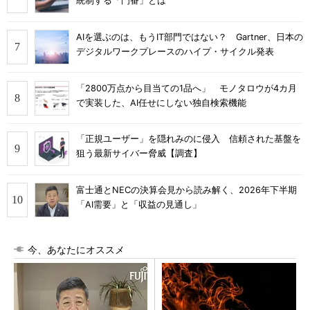
統制する「門番」とは
AIを選ぶのは、もうIT部門ではない？ Gartner、日本の
デジタルワークプレースのハイプ・サイクル発表
「2800万点から目当ての1品へ」 モノタロウが4カ月
で実装した、AI任せにしない独自検索機能
「正規ユーザー」を隠れみのに侵入 信頼された基盤を
狙う最新サイバー脅威【調査】
富士通とNECの決算会見から読み解く、2026年下半期
「AI需要」と「収益の見通し」
今、あなたにオススメ