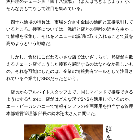
魚料理のチェーン店「四十八漁場」（よんぱちぎょじょう）が、
そんなおもてなしで注目を集めている。
四十八漁場の特長は、市場を介さず全国の漁師と直接取引して
いるところ。接客については、漁師と店との距離の近さを生かし
て情報を収集し、それをメニューの説明に取り入れることで質を
高めようという戦略だ。
しかし、食材にこだわる小さな店ではいざしらず、15店舗を数
えるチェーン店でこうした接客を展開するのはなかなか難しいも
の。それを可能にしたのは、企業の情報共有ツールとして注目さ
れている企業向けSNSだったという。
店長からアルバイトスタッフまで、同じマインドで接客できる
ようにするために、店舗はどんな形でSNSを活用しているのか。
エー・ピーカンパニーで情報インフラの企画運用を担当する管理
本部経営管理部 部長の鈴木翔太さんに聞いた。