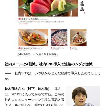
魚料理のチェーン店「四十八漁場」
社内メールは4割減、社内SNS導入で連絡のムダが激減
――
社内SNSは、いつ頃からどんな経緯で導入したのでしょう
か。
鈴木翔太さん（以下、鈴木氏）
導入
は、2011年に入ってからですね。当時の
社内コミュニケーション手段は電話と電
子メールが中心で、時にはFAXも使って