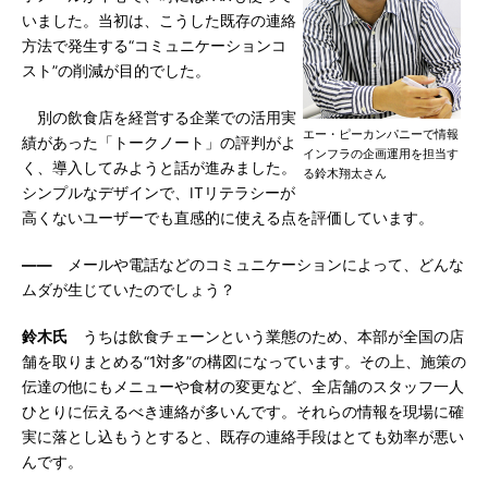
いました。当初は、こうした既存の連絡
方法で発生する“コミュニケーションコ
スト”の削減が目的でした。
別の飲食店を経営する企業での活用実
エー・ピーカンパニーで情報
績があった「トークノート」の評判がよ
インフラの企画運用を担当す
く、導入してみようと話が進みました。
る鈴木翔太さん
シンプルなデザインで、ITリテラシーが
高くないユーザーでも直感的に使える点を評価しています。
――
メールや電話などのコミュニケーションによって、どんな
ムダが生じていたのでしょう？
鈴木氏
うちは飲食チェーンという業態のため、本部が全国の店
舗を取りまとめる“1対多”の構図になっています。その上、施策の
伝達の他にもメニューや食材の変更など、全店舗のスタッフ一人
ひとりに伝えるべき連絡が多いんです。それらの情報を現場に確
実に落とし込もうとすると、既存の連絡手段はとても効率が悪い
んです。