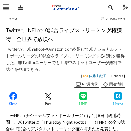
ニュース
2016年4月6日
Twitter、NFLの10試合ライブストリーミング権獲
得 全世界で放映へ
Twitterが、米Yahoo!やAmazon.comを退けて米ナショナルフッ
トボールリーグの10試合をライブストリーミングする権利を獲得
した。非Twitterユーザーでも世界中のネットユーザーが無料で
試合を視聴できる。
[
佐藤由紀子
，ITmedia]
PC用表示
関連情報
Share
Post
LINE
Hatena
米NFL（ナショナルフットボールリーグ）は4月5日（現地時
間）、米Twitterに「Thursday Night Football」（TNF）の全16試
合中10試合のデジタルストリーミング権を与えたと発表した。