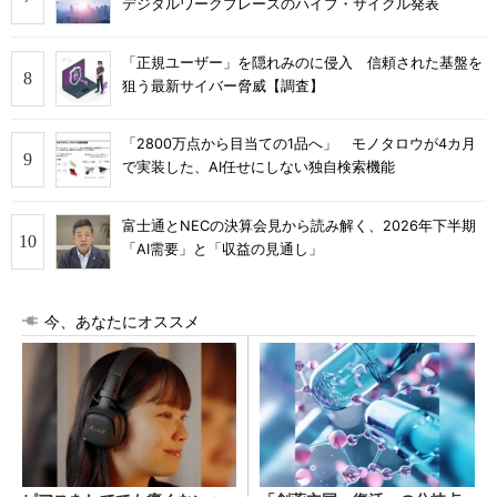
デジタルワークプレースのハイプ・サイクル発表
「正規ユーザー」を隠れみのに侵入 信頼された基盤を
狙う最新サイバー脅威【調査】
「2800万点から目当ての1品へ」 モノタロウが4カ月
で実装した、AI任せにしない独自検索機能
富士通とNECの決算会見から読み解く、2026年下半期
「AI需要」と「収益の見通し」
今、あなたにオススメ