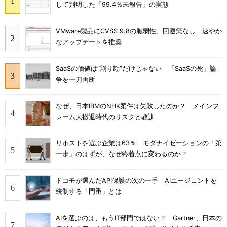
して判明した「99.4％未報告」の実態
VMware製品にCVSS 9.8の脆弱性、回避策なし 速やか
なアップデートを推奨
SaaSの価値は“割り勘”だけじゃない 「SaaSの死」論
争を一刀両断
なぜ、日本IBMのNHK案件は失敗したのか？ メインフ
レーム大撤退時代のリスクと教訓
リホストを選ぶ企業は63％ モダナイゼーションの「第
一歩」のはずが、なぜ終着点に変わるのか？
ドコモが選んだAPI保護の次の一手 AIエージェントを
統制する「門番」とは
AIを選ぶのは、もうIT部門ではない？ Gartner、日本の