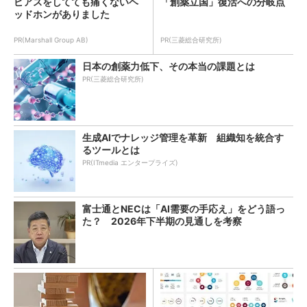
ピアスをしてても痛くないヘ
「創薬立国」復活への分岐点
ッドホンがありました
PR(Marshall Group AB)
PR(三菱総合研究所)
日本の創薬力低下、その本当の課題とは
PR(三菱総合研究所)
生成AIでナレッジ管理を革新 組織知を統合す
るツールとは
PR(ITmedia エンタープライズ)
富士通とNECは「AI需要の手応え」をどう語っ
た？ 2026年下半期の見通しを考察