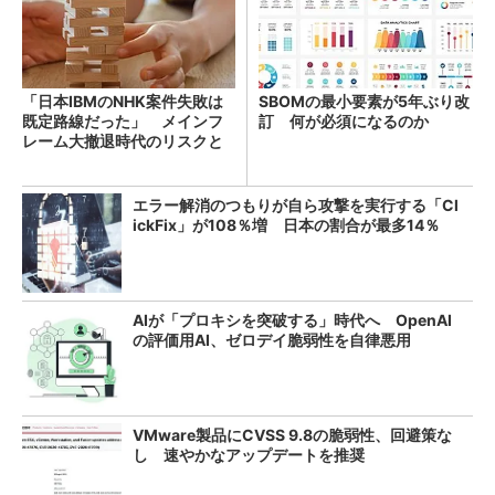
「日本IBMのNHK案件失敗は
SBOMの最小要素が5年ぶり改
既定路線だった」 メインフ
訂 何が必須になるのか
レーム大撤退時代のリスクと
教訓
エラー解消のつもりが自ら攻撃を実行する「Cl
ickFix」が108％増 日本の割合が最多14％
AIが「プロキシを突破する」時代へ OpenAI
の評価用AI、ゼロデイ脆弱性を自律悪用
VMware製品にCVSS 9.8の脆弱性、回避策な
し 速やかなアップデートを推奨