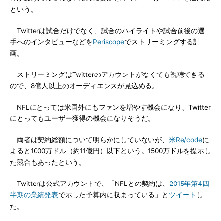
という。
Twitterは試合だけでなく、試合のハイライトや試合前後の選
手へのインタビューなどを
Periscope
でストリーミングする計
画。
ストリーミングはTwitterのアカウントがなくても視聴できる
ので、8億人以上のオーディエンスが見込める。
NFLにとっては米国外にもファンを増やす機会になり、Twitter
にとってもユーザー獲得の機会になりそうだ。
両者は契約総額について明らかにしていないが、
米Re/code
に
よると1000万ドル（約11億円）以下という。1500万ドルを提示し
た競合もあったという。
Twitterは公式アカウントで、「NFLとの契約は、
2015年第4四
半期の業績発表
で示した予算内に収まっている」と
ツイート
し
た。