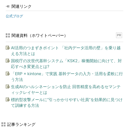
関連リンク
公式ブログ
関連資料（ホワイトペーパー）
PR
AI活用のつまずきポイント 「社内データ活用の壁」を乗り越
える方法とは
国税庁の次世代基幹システム「KSK2」稼働開始に向けて、対
応すべき変更点とは?
「ERP × kintone」で実践 基幹データの入力・活用を柔軟に行
う方法
生成AIのハルシネーションを防止 回答精度を高めるセマンテ
ィックレイヤーとは
標的型攻撃メールに“引っかかりやすい社員”を効果的に見つけ
て訓練する方法
記事ランキング