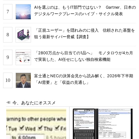
AIを選ぶのは、もうIT部門ではない？ Gartner、日本の
デジタルワークプレースのハイプ・サイクル発表
「正規ユーザー」を隠れみのに侵入 信頼された基盤を
狙う最新サイバー脅威【調査】
「2800万点から目当ての1品へ」 モノタロウが4カ月
で実装した、AI任せにしない独自検索機能
富士通とNECの決算会見から読み解く、2026年下半期
「AI需要」と「収益の見通し」
今、あなたにオススメ