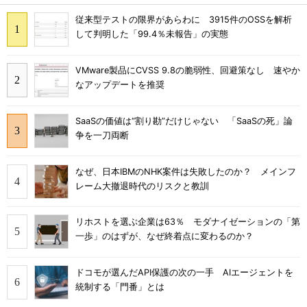
従来型テストの限界があらわに 3915件のOSSを解析
して判明した「99.4％未報告」の実態
VMware製品にCVSS 9.8の脆弱性、回避策なし 速やか
なアップデートを推奨
SaaSの価値は“割り勘”だけじゃない 「SaaSの死」論
争を一刀両断
なぜ、日本IBMのNHK案件は失敗したのか？ メインフ
レーム大撤退時代のリスクと教訓
リホストを選ぶ企業は63％ モダナイゼーションの「第
一歩」のはずが、なぜ終着点に変わるのか？
ドコモが選んだAPI保護の次の一手 AIエージェントを
統制する「門番」とは