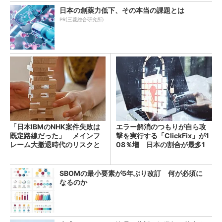
日本の創薬力低下、その本当の課題とは
PR(三菱総合研究所)
「日本IBMのNHK案件失敗は
エラー解消のつもりが自ら攻
既定路線だった」 メインフ
撃を実行する「ClickFix」が1
レーム大撤退時代のリスクと
08％増 日本の割合が最多1
教訓
4％
SBOMの最小要素が5年ぶり改訂 何が必須に
なるのか