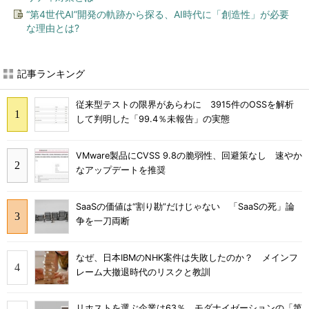
“第4世代AI”開発の軌跡から探る、AI時代に「創造性」が必要
な理由とは?
記事ランキング
従来型テストの限界があらわに 3915件のOSSを解析
して判明した「99.4％未報告」の実態
VMware製品にCVSS 9.8の脆弱性、回避策なし 速やか
なアップデートを推奨
SaaSの価値は“割り勘”だけじゃない 「SaaSの死」論
争を一刀両断
なぜ、日本IBMのNHK案件は失敗したのか？ メインフ
レーム大撤退時代のリスクと教訓
リホストを選ぶ企業は63％ モダナイゼーションの「第