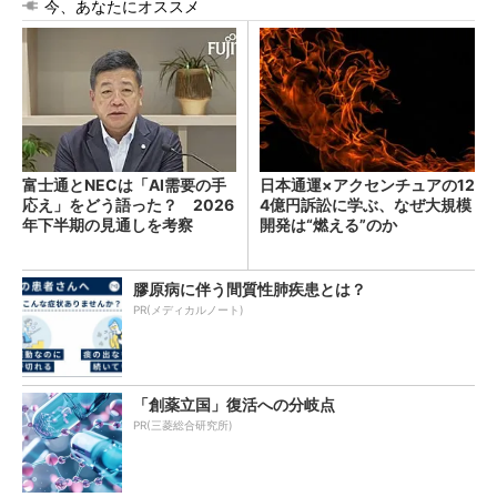
今、あなたにオススメ
富士通とNECは「AI需要の手
日本通運×アクセンチュアの12
応え」をどう語った？ 2026
4億円訴訟に学ぶ、なぜ大規模
年下半期の見通しを考察
開発は“燃える”のか
膠原病に伴う間質性肺疾患とは？
PR(メディカルノート)
「創薬立国」復活への分岐点
PR(三菱総合研究所)