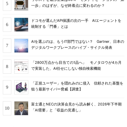
一歩」のはずが、なぜ終着点に変わるのか？
ドコモが選んだAPI保護の次の一手 AIエージェントを
統制する「門番」とは
AIを選ぶのは、もうIT部門ではない？ Gartner、日本の
デジタルワークプレースのハイプ・サイクル発表
「2800万点から目当ての1品へ」 モノタロウが4カ月
で実装した、AI任せにしない独自検索機能
「正規ユーザー」を隠れみのに侵入 信頼された基盤を
狙う最新サイバー脅威【調査】
富士通とNECの決算会見から読み解く、2026年下半期
「AI需要」と「収益の見通し」