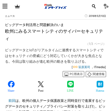
ニュース
2016年5月10日
ビッグデータ利活用と問題解決のいま
欧州にみるスマートシティのサイバーセキュリテ
ィ
（1/3 ページ）
ビッグデータとIoTがリアルタイムに連携するスマートシティで
はセキュリティの脅威にどう対応していくかが大きな焦点とな
る。今回は取り組みが進む欧州の動きを取り上げる。
[
笹原英司
，ITmedia]
PC用表示
関連情報
Share
Post
LINE
Hatena
前回
は、欧州の個人データ保護政策と同時並行で進展するビッ
グデータのセキュリティ／プライバシー対策を取り上げた。ビッ