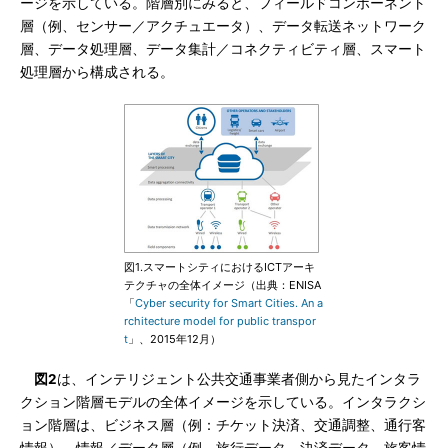
ージを示している。階層別にみると、フィールドコンポーネント
層（例、センサー／アクチュエータ）、データ転送ネットワーク
層、データ処理層、データ集計／コネクティビティ層、スマート
処理層から構成される。
図1.スマートシティにおけるICTアーキ
テクチャの全体イメージ（出典：ENISA
「
Cyber security for Smart Cities. An a
rchitecture model for public transpor
t
」、2015年12月）
図2
は、インテリジェント公共交通事業者側から見たインタラ
クション階層モデルの全体イメージを示している。インタラクシ
ョン階層は、ビジネス層（例：チケット決済、交通調整、通行客