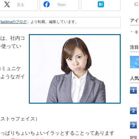
に
見る
Share
アイ
「
hashivaのブログ
」より転載、編集しています。
キ
は、社内コ
を使ってい
注目
コミュニケ
のようなガイ
人気
イストゥフェイス）
っぱりちょいちょいイラッとすることってあります