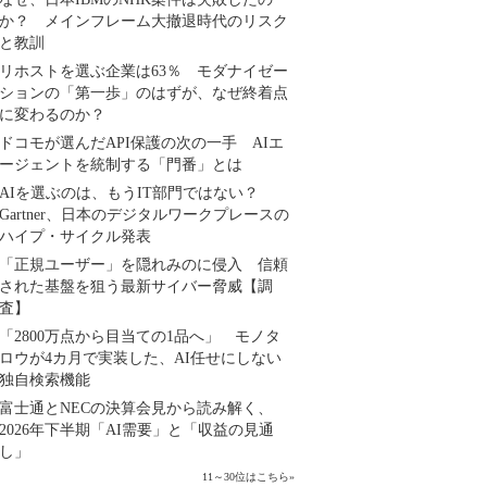
か？ メインフレーム大撤退時代のリスク
と教訓
リホストを選ぶ企業は63％ モダナイゼー
ションの「第一歩」のはずが、なぜ終着点
に変わるのか？
ドコモが選んだAPI保護の次の一手 AIエ
ージェントを統制する「門番」とは
AIを選ぶのは、もうIT部門ではない？
Gartner、日本のデジタルワークプレースの
ハイプ・サイクル発表
「正規ユーザー」を隠れみのに侵入 信頼
された基盤を狙う最新サイバー脅威【調
査】
「2800万点から目当ての1品へ」 モノタ
ロウが4カ月で実装した、AI任せにしない
独自検索機能
富士通とNECの決算会見から読み解く、
2026年下半期「AI需要」と「収益の見通
し」
11～30位はこちら
»