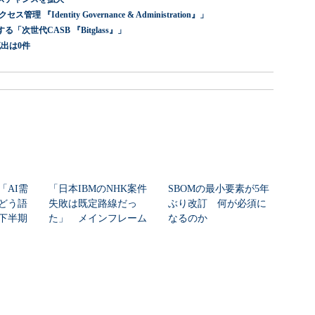
dentity Governance & Administration』」
世代CASB 『Bitglass』」
出は0件
「AI需
「日本IBMのNHK案件
SBOMの最小要素が5年
どう語
失敗は既定路線だっ
ぶり改訂 何が必須に
年下半期
た」 メインフレーム
なるのか
大撤退時代のリスク...