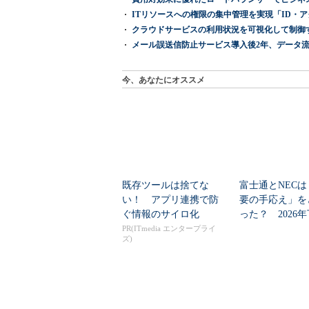
ITリソースへの権限の集中管理を実現「ID・アクセス管理 『I
クラウドサービスの利用状況を可視化して制御する「次
メール誤送信防止サービス導入後2年、データ流
今、あなたにオススメ
既存ツールは捨てな
富士通とNECは
い！ アプリ連携で防
要の手応え」を
ぐ情報のサイロ化
った？ 2026
の見通しを考...
PR(ITmedia エンタープライ
ズ)