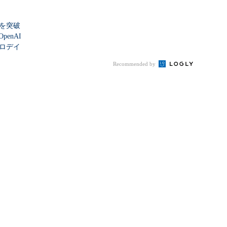
シを突破
enAI
ゼロデイ
Recommended by