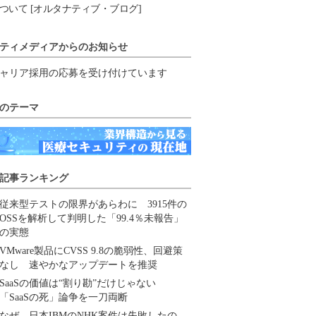
ついて [オルタナティブ・ブログ]
ティメディアからのお知らせ
ャリア採用の応募を受け付けています
のテーマ
記事ランキング
従来型テストの限界があらわに 3915件の
OSSを解析して判明した「99.4％未報告」
の実態
VMware製品にCVSS 9.8の脆弱性、回避策
なし 速やかなアップデートを推奨
SaaSの価値は“割り勘”だけじゃない
「SaaSの死」論争を一刀両断
なぜ、日本IBMのNHK案件は失敗したの