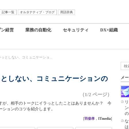
記事一覧
オルタナティブ・ブログ
用語辞典
ブン経営
業務の自動化
セキュリティ
DX×組織
ッとしない、コミュニケーショ...
ッとしない、コミュニケーションの
メー
（1/2 ページ）
リ
すが、相手のトークにイラっとしたことはありませんか？ 今
ン
ーションのコツを紹介します。
の
[
羽柴孝
，
ITmedia
]
な
は