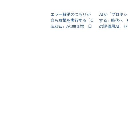
エラー解消のつもりが
AIが「プロキ
自ら攻撃を実行する「C
する」時代へ Op
lickFix」が108％増 日
の評価用AI、
本の割...
脆弱性を自...