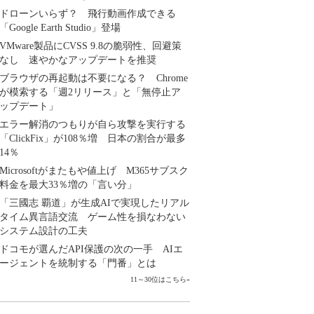
ドローンいらず？ 飛行動画作成できる
「Google Earth Studio」登場
VMware製品にCVSS 9.8の脆弱性、回避策
なし 速やかなアップデートを推奨
ブラウザの再起動は不要になる？ Chrome
が模索する「週2リリース」と「無停止ア
ップデート」
エラー解消のつもりが自ら攻撃を実行する
「ClickFix」が108％増 日本の割合が最多
14％
Microsoftがまたもや値上げ M365サブスク
料金を最大33％増の「言い分」
「三國志 覇道」が生成AIで実現したリアル
タイム異言語交流 ゲーム性を損なわない
システム設計の工夫
ドコモが選んだAPI保護の次の一手 AIエ
ージェントを統制する「門番」とは
11～30位はこちら
»