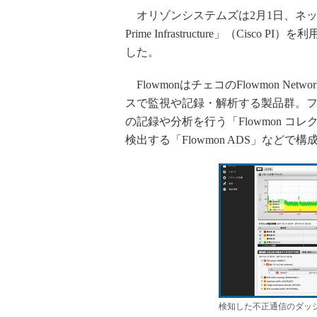
オリゾンシステムズは2月1日、ネットワ
Prime Infrastructure」（C
した。
FlowmonはチェコのFlowmon N
スで監視や記録・解析する製品群。フロ
の記録や分析を行う「Flowmon 
検出する「Flowmon ADS」などで
検知した不正通信のダッ