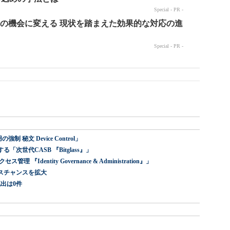
 秘文 Device Control」
世代CASB 『Bitglass』」
dentity Governance & Administration』」
スチャンスを拡大
出は0件