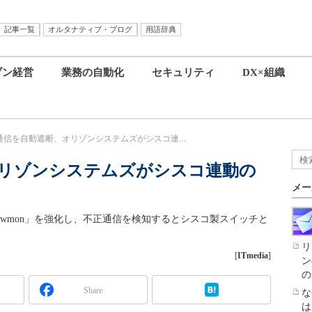
記事一覧
オルタナティブ・ブログ
用語辞典
ブン経営
業務の自動化
セキュリティ
DX×組織
通信を自動遮断、オリゾンシステムズがシスコ連...
リゾンシステムズがシスコ連動の
メー
owmon」を強化し、不正通信を検知するとシスコ製スイッチと
リ
[
ITmedia
]
ン
の
Share
な
は