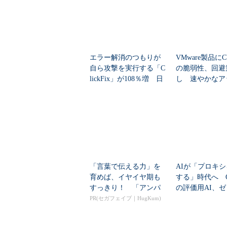
エラー解消のつもりが
VMware製品にCV
自ら攻撃を実行する「C
の脆弱性、回避
lickFix」が108％増 日
し 速やかなア
本の割...
ートを推...
「言葉で伝える力」を
AIが「プロキ
育めば、イヤイヤ期も
する」時代へ Op
すっきり！ 「アンパ
の評価用AI、
ンマン ことばずかん...
脆弱性を自...
PR(セガフェイブ｜HugKum)