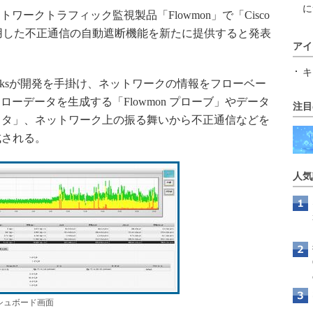
に
ークトラフィック監視製品「Flowmon」で「Cisco
isco PI）を利用した不正通信の自動遮断機能を新たに提供すると発表
アイ
キ
etworksが開発を手掛け、ネットワークの情報をフローベー
ーデータを生成する「Flowmon プローブ」やデータ
注目
コレクタ」、ネットワーク上の振る舞いから不正通信などを
構成される。
人気
シュボード画面