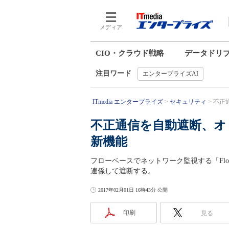
メディア
CIO・クラウド戦略
データドリ
注目ワード
エンタープライズAI
ITmedia エンタープライズ
セキュリティ
不正
不正通信を自動遮断、オ
新機能
フローベースでネットワーク監視する「Fl
連係して遮断する。
2017年02月01日 16時43分 公開
印刷
見る